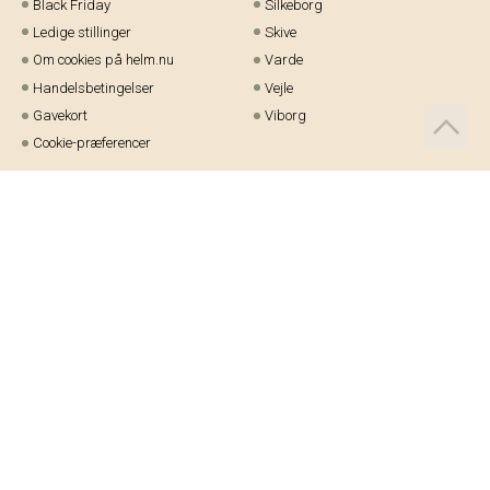
Black Friday
Silkeborg
Ledige stillinger
Skive
Om cookies på helm.nu
Varde
Handelsbetingelser
Vejle
Gavekort
Viborg
Cookie-præferencer
Telefon:
97 21 23 48
Email:
kundeservice@helm.nu
Mandag-fredag: 9.00-15.00