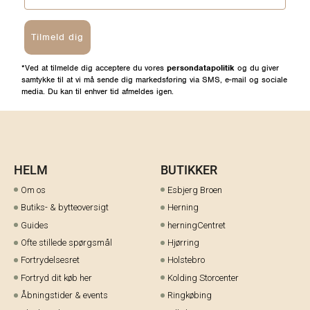
Tilmeld dig
*Ved at tilmelde dig acceptere du vores
persondatapolitik
og du giver
samtykke til at vi må sende dig markedsføring via SMS, e-mail og sociale
media. Du kan til enhver tid afmeldes igen.
HELM
BUTIKKER
Om os
Esbjerg Broen
Butiks- & bytteoversigt
Herning
Guides
herningCentret
Ofte stillede spørgsmål
Hjørring
Fortrydelsesret
Holstebro
Fortryd dit køb her
Kolding Storcenter
Åbningstider & events
Ringkøbing