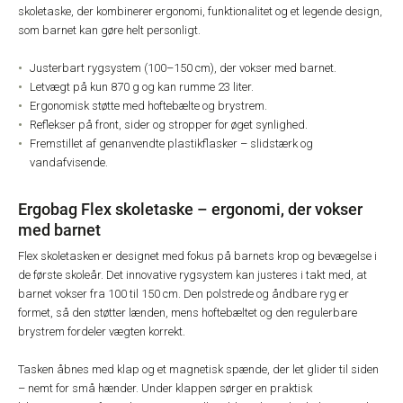
skoletaske, der kombinerer ergonomi, funktionalitet og et legende design,
som barnet kan gøre helt personligt.
Justerbart rygsystem (100–150 cm), der vokser med barnet.
Letvægt på kun 870 g og kan rumme 23 liter.
Ergonomisk støtte med hoftebælte og brystrem.
Reflekser på front, sider og stropper for øget synlighed.
Fremstillet af genanvendte plastikflasker – slidstærk og
vandafvisende.
Ergobag Flex skoletaske – ergonomi, der vokser
med barnet
Flex skoletasken er designet med fokus på barnets krop og bevægelse i
de første skoleår. Det innovative rygsystem kan justeres i takt med, at
barnet vokser fra 100 til 150 cm. Den polstrede og åndbare ryg er
formet, så den støtter lænden, mens hoftebæltet og den regulerbare
brystrem fordeler vægten korrekt.
Tasken åbnes med klap og et magnetisk spænde, der let glider til siden
– nemt for små hænder. Under klappen sørger en praktisk