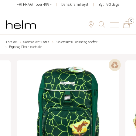
FRI FRAGT over 499,-
Dansk familieejet
Byt i 90 dage
0
Forside
Skoletasker til børn
Skoletaske: 0. klasse og opefter
Ergobag Flex skoletaske