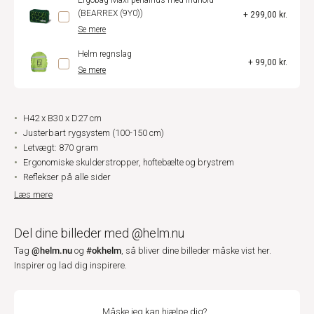
Ergobag Maxi penalhus med indhold
(BEARREX (9Y0))
+ 299,00 kr.
Se mere
Helm regnslag
+ 99,00 kr.
Se mere
H42 x B30 x D27 cm
Justerbart rygsystem (100-150 cm)
Letvægt: 870 gram
Ergonomiske skulderstropper, hoftebælte og brystrem
Reflekser på alle sider
Læs mere
Del dine billeder med @helm.nu
@helm.nu
#okhelm
Tag
og
, så bliver dine billeder måske vist her.
Inspirer og lad dig inspirere.
Måske jeg kan hjælpe dig?