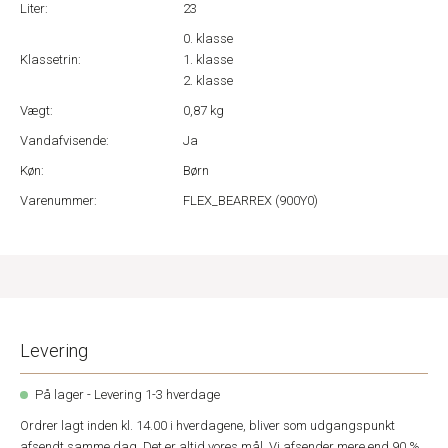
Liter:
23
0. klasse
Klassetrin:
1. klasse
2. klasse
Vægt:
0,87 kg
Vandafvisende:
Ja
Køn:
Børn
Varenummer:
FLEX_BEARREX (900Y0)
Levering
På lager - Levering 1-3 hverdage
Ordrer lagt inden kl. 14.00 i hverdagene, bliver som udgangspunkt
afsendt samme dag. Det er altid vores mål. Vi afsender mere end 90 %