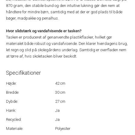
870 gram, den stabile bund og den intuitive lukning gør den nem at
håndtere for mindre børn, samtidig med at der er god plads til både
bøger, madpakke og penalhus.
Hvor slidstærk og vandafvisende er tasken?
Tasken er produceret af genanvendte plastikflasker, hvilket gør
materialet både robust og vandafvisende. Den klarer hverdagens brug,
let regn og slid på skolegårdens underlag. Samtidig er overfladen nem
at tørre af, hvis skoletasken bliver beskidt.
Specifikationer
Højde:
42 cm
Bredde:
30 cm
Dybde:
27 cm
Hank:
Ja
Recycled:
Ja
Materiale:
Polyester