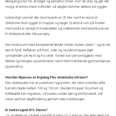
løbegangssnor for, at bøger og penalhus bliver, hvor de skal, og gør det
muligt at komprimere indholdet, så vægten kommer tættere på ryggen.
Indvendigt rummer det store hovedrum 23 liter samt en elastisk
stiklomme mod ryggen til mapper og bøger. Et ekstra rum på fronten
med lynlås er oplagt til madpakken, og sidelommer med elastik passer
til drikkedunk eller lille paraply.
Den faste bund med beskyttende fødder holder tasken stabil – også når
den er fyldt. Reflekser på front, sider og skulderstropper øger
synligheden på vej til og fra skole. Tasken kan personliggøres med
kletties og hangies og kombineres nemt med matchende gymnastikpose
og penalhus.
Hvordan tilpasses en Ergobag Flex skoletaske mit barn?
Flex skoletasken har et justerbart rygsystem, der nemt indstilles efter
barnets højde mellem 100 og 150 cm. Skulderstropper, brystrem og
hoftebælte kan reguleres, så tasken sidder tæt og komfortabelt. Det
sikrer optimal vægtfordeling gennem hele indskolingen.
Er tasken egnet til 0. klasse?
Ja, modellen er udviklet specifikt til børn i 0.-2. klasse. Den lette vægt på