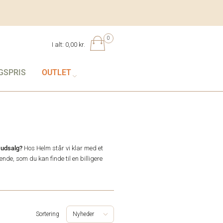
0
I alt:
0,00 kr.
GSPRIS
OUTLET
 udsalg?
Hos Helm står vi klar med et
ende, som du kan finde til en billigere
Sortering
Nyheder