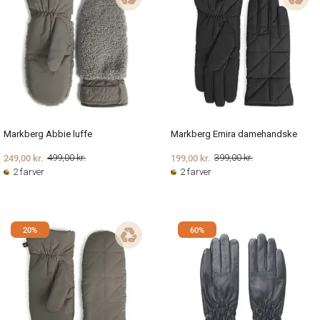
Markberg Abbie luffe
Markberg Emira damehandske
249,00 kr.
199,00 kr.
499,00 kr.
399,00 kr.
2 farver
2 farver
20%
60%