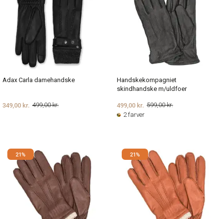
Adax Carla damehandske
Handskekompagniet
skindhandske m/uldfoer
349,00 kr.
499,00 kr.
499,00 kr.
599,00 kr.
2 farver
21%
21%