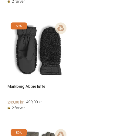
2 farver
50%
Markberg Abbie luffe
249,00 kr.
499,00 kr.
2 farver
50%