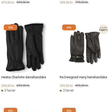
479,00 kr.
299,00 kr.
599,00 kr.
799,00 kr.
20%
40%
Hestra Charlotte damehandske
Re:Designed Harry herrehandske
559,00 kr.
299,00 kr.
699,00 kr.
499,00 kr.
3 farver
2 farver
50%
50%