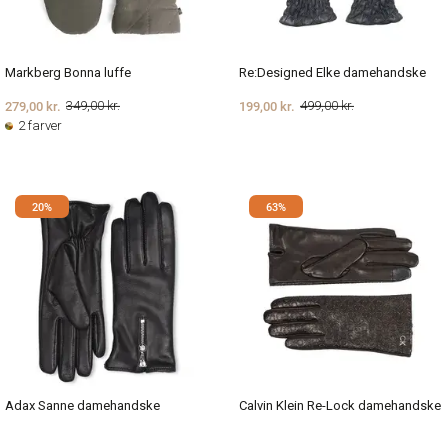
Markberg Bonna luffe
Re:Designed Elke damehandske
279,00 kr.
199,00 kr.
349,00 kr.
499,00 kr.
2 farver
20%
63%
Adax Sanne damehandske
Calvin Klein Re-Lock damehandske