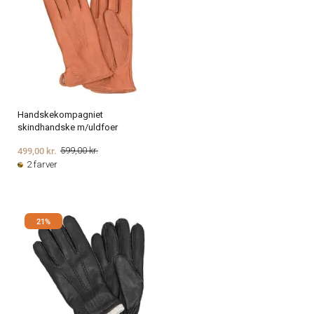
Handskekompagniet
skindhandske m/uldfoer
499,00 kr.
599,00 kr.
2 farver
21%