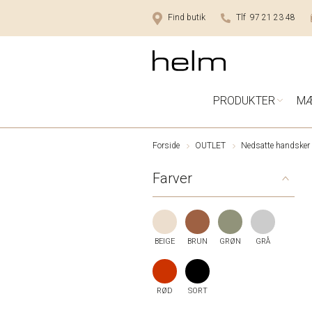
Find butik
Tlf 97 21 23 48
PRODUKTER
M
Forside
OUTLET
Nedsatte handsker
Farver
BEIGE
BRUN
GRØN
GRÅ
RØD
SORT