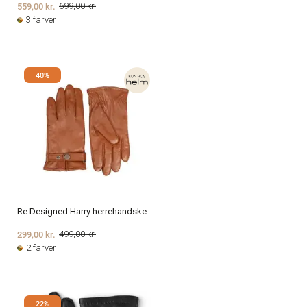
559,00 kr.
699,00 kr.
3 farver
40%
Re:Designed Harry herrehandske
299,00 kr.
499,00 kr.
2 farver
22%