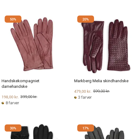
50%
20%
Handskekompagniet
Markberg Melia skindhandske
damehandske
479,00 kr.
599,00 kr.
198,00 kr.
399,00 kr.
3 farver
8 farver
30%
17%