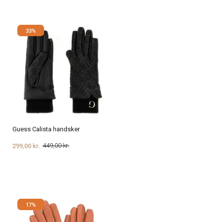
33%
Guess Calista handsker
299,00 kr.
449,00 kr.
17%