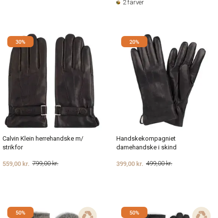
2 farver
30%
20%
Calvin Klein herrehandske m/
Handskekompagniet
strikfor
damehandske i skind
559,00 kr.
399,00 kr.
799,00 kr.
499,00 kr.
50%
50%