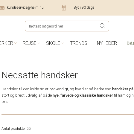
kundeservice@helm.nu
Byt i 90 dage
DA
ÆRKER
REJSE
SKOLE
TRENDS
NYHEDER
Nedsatte handsker
handsker på
Handsker til den kolde tid er nødvendigt, og hvad er så bedre end
nye, farvede og klassiske handsker
stort og bredt udvalg af både
til ham og h
pris.
Antal produkter 55