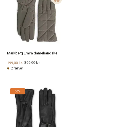
Markberg Emira damehandske
199,00 kr.
399,00 kr.
2 farver
30%