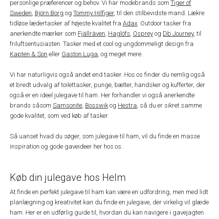
personlige præferencer og behov. Vi har modebrands som
Tiger of
Sweden
,
Björn Borg
og
Tommy Hilfiger
, til den stilbevidste mand. Lækre
tidløse lædertasker af højeste kvalitet fra
Adax
. Outdoor tasker fra
anerkendte mærker som
Fjällräven
,
Haglöfs
,
Osprey
og
Db Journey
, til
friluftsentusiasten. Tasker med et cool og ungdommeligt design fra
Kapten & Son
eller
Gaston Luga
, og meget mere.
Vi har naturligvis også andet end tasker. Hos os finder du nemlig også
et bredt udvalg af toilettasker, punge, bælter, handsker og kufferter, der
også er en ideel julegave til ham. Her forhandler vi også anerkendte
brands såsom
Samsonite
,
Bosswik
og
Hestra
, så du er sikret samme
gode kvalitet, som ved køb af tasker.
Så uanset hvad du søger, som julegave til ham, vil du finde en masse
inspiration og gode gaveideer her hos os.
Køb din julegave hos Helm
At finde en perfekt julegave til ham kan være en udfordring, men med lidt
planlægning og kreativitet kan du finde en julegave, der virkelig vil glæde
ham. Her er en udførlig guide til, hvordan du kan navigere i gavejagten