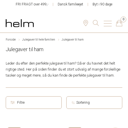
FRI FRAGT over 499,-
Dansk familieejet
Byt i 90 dage
0
Forside
Julegaver til hele familien
Julegaver til ham
Julegaver til ham
Leder du efter den perfekte julegave til ham? Så er du havnet det helt
rigtige sted. Her på siden finder du et stort udvalg af mange forskellige
tasker og meget mere, så du kan finde de perfekte julegaver til ham.
Filtre
Sortering