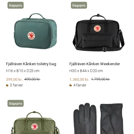
Dagspris
Dagspris
Fjällräven Kånken toiletry bag
Fjällräven Kånken Weekender
H16 x B10 x D23 cm
H30 x B44 x D20 cm
399,00 kr.
1.360,00 kr.
499,00 kr.
1.799,00 kr.
3 farver
4 farver
Dagspris