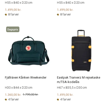
H55 x B40 x D20 cm
H55 x B40 x D20 cm
1.499,00 kr.
1.499,00 kr.
8 farver
8 farver
Dagspris
Fjällräven Kånken Weekender
Eastpak Tranverz M rejsetaske
m/TSA-kodelås
H30 x B44 x D20 cm
H67 x B35,5 x D30 cm
1.360,00 kr.
1.499,00 kr.
1.799,00 kr.
4 farver
4 farver