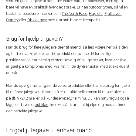
være en god julegave til ham, der elsker outdoor aktiviteter, men også
bare vil have en praktisk hverdagstaske. Er han outdoor typen, så vil en
taske fra populære mærker som
The North Face
,
Haglöfs
,
Fjällräven
,
Osprey
eller
Db Journey
med garanti blive et kæmpe hit.
Brug for hjælp til gaven?
Har du brug for flere julegaveideer til mænd, så læs videre her på siden
og find en taske eller et andet produkt der passer til forskellige
prisklasser. Vi har nemlig et stort udvalg af billige tasker, hvor der ikke
er gået på kompromis med kvalitet, til de dyrere tasker med et eksklusivt
udtryk.
Har du spørgsmål angående vores produkter eller har du brug for hjælp
til at finde julegaver til ham, så er du altid velkommen til at kontakte os
på tlf. 9721248 eller på kundeservice@helm.nu. Du kan naturligvis også
kigge ind i vores
butikker
, hvor vi står klar til at hjælpe dig med at finde
den perfekte julegave.
En god julegave til enhver mand