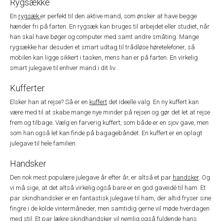
Rygsække
En
rygsæk
er perfekt til den aktive mand, som ønsker at have begge
hænder fri på farten. En rygsæk kan bruges til arbejdet eller studiet, når
han skal have bøger og computer med samt andre småting. Mange
rygsække har desuden et smart udtag til trådløse høretelefoner, så
mobilen kan ligge sikkert i tasken, mens han er på farten. En virkelig
smart julegave til enhver mand i dit liv.
Kufferter
Elsker han at rejse? Så er en
kuffert
det ideelle valg. En ny kuffert kan
være med til at skabe mange nye minder på rejsen og gør det let at rejse
frem og tilbage. Vælg en farverig kuffert, som både er en sjov gave, men
som han også let kan finde på bagagebåndet. En kuffert er en oplagt
julegave til hele familien.
Handsker
Den nok mest populære julegave år efter år, er altså et par
handsker
. Og
vi må sige, at det altså virkelig også bare er en god gaveidé til ham. Et
par skindhandsker er en fantastisk julegave til ham, der altid fryser sine
fingre i de kolde vintermåneder, men samtidig gerne vil møde hverdagen
med stil. Et par lækre skindhandsker vil nemlig også fuldende hans