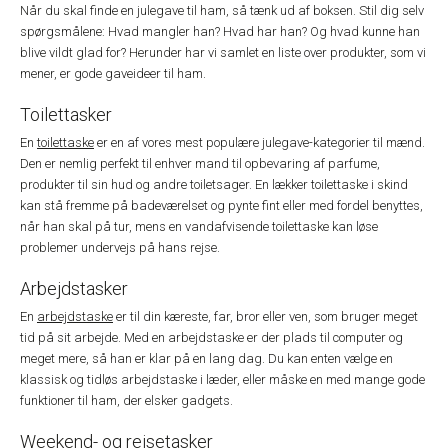
Når du skal finde en julegave til ham, så tænk ud af boksen. Stil dig selv
spørgsmålene: Hvad mangler han? Hvad har han? Og hvad kunne han
blive vildt glad for? Herunder har vi samlet en liste over produkter, som vi
mener, er gode gaveideer til ham.
Toilettasker
En
toilettaske
er en af vores mest populære julegave-kategorier til mænd.
Den er nemlig perfekt til enhver mand til opbevaring af parfume,
produkter til sin hud og andre toiletsager. En lækker toilettaske i skind
kan stå fremme på badeværelset og pynte fint eller med fordel benyttes,
når han skal på tur, mens en vandafvisende toilettaske kan løse
problemer undervejs på hans rejse.
Arbejdstasker
En
arbejdstaske
er til din kæreste, far, bror eller ven, som bruger meget
tid på sit arbejde. Med en arbejdstaske er der plads til computer og
meget mere, så han er klar på en lang dag. Du kan enten vælge en
klassisk og tidløs arbejdstaske i læder, eller måske en med mange gode
funktioner til ham, der elsker gadgets.
Weekend- og rejsetasker