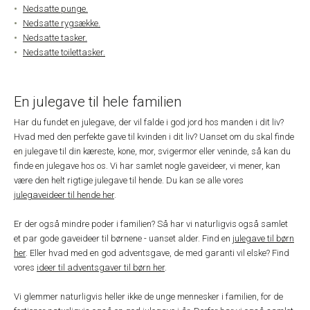
Nedsatte punge.
Nedsatte rygsække.
Nedsatte tasker.
Nedsatte toilettasker.
En julegave til hele familien
Har du fundet en julegave, der vil falde i god jord hos manden i dit liv?
Hvad med den perfekte gave til kvinden i dit liv? Uanset om du skal finde
en julegave til din kæreste, kone, mor, svigermor eller veninde, så kan du
finde en julegave hos os. Vi har samlet nogle gaveideer, vi mener, kan
være den helt rigtige julegave til hende. Du kan se alle vores
julegaveideer til hende her
.
Er der også mindre poder i familien? Så har vi naturligvis også samlet
et par gode gaveideer til børnene - uanset alder. Find en
julegave til børn
her
. Eller hvad med en god adventsgave, de med garanti vil elske? Find
vores
ideer til adventsgaver til børn her
.
Vi glemmer naturligvis heller ikke de unge mennesker i familien, for de