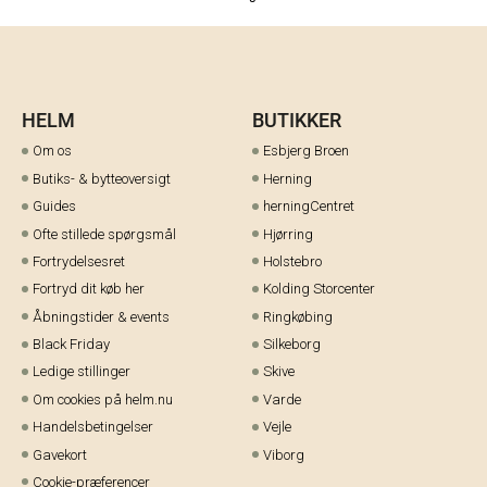
HELM
BUTIKKER
Om os
Esbjerg Broen
Butiks- & bytteoversigt
Herning
Guides
herningCentret
Ofte stillede spørgsmål
Hjørring
Fortrydelsesret
Holstebro
Fortryd dit køb her
Kolding Storcenter
Åbningstider & events
Ringkøbing
Black Friday
Silkeborg
Ledige stillinger
Skive
Om cookies på helm.nu
Varde
Handelsbetingelser
Vejle
Gavekort
Viborg
Cookie-præferencer