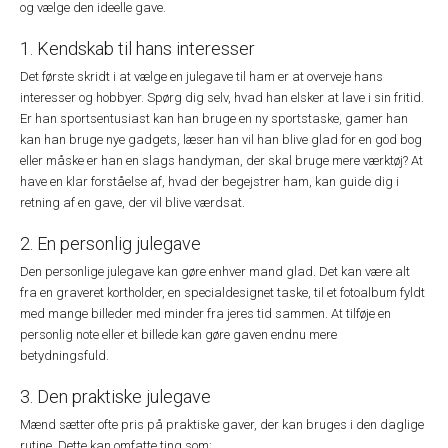
og vælge den ideelle gave.
1. Kendskab til hans interesser
Det første skridt i at vælge en julegave til ham er at overveje hans
interesser og hobbyer. Spørg dig selv, hvad han elsker at lave i sin fritid.
Er han sportsentusiast kan han bruge en ny sportstaske, gamer han
kan han bruge nye gadgets, læser han vil han blive glad for en god bog
eller måske er han en slags handyman, der skal bruge mere værktøj? At
have en klar forståelse af, hvad der begejstrer ham, kan guide dig i
retning af en gave, der vil blive værdsat.
2. En personlig julegave
Den personlige julegave kan gøre enhver mand glad. Det kan være alt
fra en graveret kortholder, en specialdesignet taske, til et fotoalbum fyldt
med mange billeder med minder fra jeres tid sammen. At tilføje en
personlig note eller et billede kan gøre gaven endnu mere
betydningsfuld.
3. Den praktiske julegave
Mænd sætter ofte pris på praktiske gaver, der kan bruges i den daglige
rutine. Dette kan omfatte ting som: