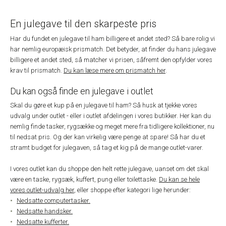
En julegave til den skarpeste pris
Har du fundet en julegave til ham billigere et andet sted? Så bare rolig vi
har nemlig europæisk prismatch. Det betyder, at finder du hans julegave
billigere et andet sted, så matcher vi prisen, såfremt den opfylder vores
krav til prismatch.
Du kan læse mere om prismatch her
.
Du kan også finde en julegave i outlet
Skal du gøre et kup på en julegave til ham? Så husk at tjekke vores
udvalg under outlet - eller i outlet afdelingen i vores butikker. Her kan du
nemlig finde tasker, rygsække og meget mere fra tidligere kollektioner, nu
til nedsat pris. Og der kan virkelig være penge at spare! Så har du et
stramt budget for julegaven, så tag et kig på de mange outlet-varer.
I vores outlet kan du shoppe den helt rette julegave, uanset om det skal
være en taske, rygsæk, kuffert, pung eller toilettaske.
Du kan se hele
vores outlet-udvalg her
, eller shoppe efter kategori lige herunder:
Nedsatte computertasker.
Nedsatte handsker.
Nedsatte kufferter.