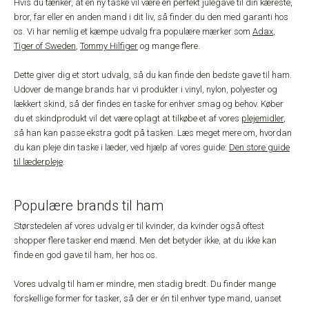
Hvis du tænker, at en ny taske vil være en perfekt julegave til din kæreste,
bror, far eller en anden mand i dit liv, så finder du den med garanti hos
os. Vi har nemlig et kæmpe udvalg fra populære mærker som
Adax
,
Tiger of Sweden
,
Tommy Hilfiger
og mange flere.
Dette giver dig et stort udvalg, så du kan finde den bedste gave til ham.
Udover de mange brands har vi produkter i vinyl, nylon, polyester og
lækkert skind, så der findes en taske for enhver smag og behov. Køber
du et skindprodukt vil det være oplagt at tilkøbe et af vores
plejemidler
,
så han kan passe ekstra godt på tasken. Læs meget mere om, hvordan
du kan pleje din taske i læder, ved hjælp af vores guide:
Den store guide
til læderpleje
.
Populære brands til ham
Størstedelen af vores udvalg er til kvinder, da kvinder også oftest
shopper flere tasker end mænd. Men det betyder ikke, at du ikke kan
finde en god gave til ham, her hos os.
Vores udvalg til ham er mindre, men stadig bredt. Du finder mange
forskellige former for tasker, så der er én til enhver type mand, uanset