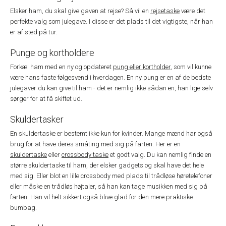
Elsker ham, du skal give gaven at rejse? Så vil en
rejsetaske
være det
perfekte valg som julegave. I disse er det plads til det vigtigste, når han
er af sted på tur.
Punge og kortholdere
Forkæl ham med en ny og opdateret
pung eller kortholder
, som vil kunne
være hans faste følgesvend i hverdagen. En ny pung er en af de bedste
julegaver du kan give til ham - det er nemlig ikke sådan en, han lige selv
sørger for at få skiftet ud.
Skuldertasker
En skuldertaske er bestemt ikke kun for kvinder. Mange mænd har også
brug for at have deres småting med sig på farten. Her er en
skuldertaske
eller
crossbody taske
et godt valg. Du kan nemlig finde en
større skuldertaske til ham, der elsker gadgets og skal have det hele
med sig. Eller blot en lille crossbody med plads til trådløse høretelefoner
eller måske en trådløs højtaler, så han kan tage musikken med sig på
farten. Han vil helt sikkert også blive glad for den mere praktiske
bumbag.