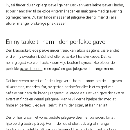
liv, så finder du en oplagt gave lige her. Det kan være lækre gaver i læder,
et par
handsker
til de kolde vintermåneder, en unik gave med gravering
og meget mere. Du kan finde masser af julegaveideer til mænd i alle
aldre i mange forskellige prisklasser.
En ny taske til ham - den perfekte gave
Den klassiske bløde pakke under træet kan altså sagtens være andet
end en ny sweater i blødt stof eller et lækkert halstørklæde. Det kan
nemlig også være en taske - som vi jo bestemt synes, ikke blot er den
perfekte
gave til hende
, men også en god julegave til mange mænd.
Det kan væres svært at finde julegaver til ham - uanset om det er gaven
til kæresten, manden, far, svigerfar, bedstefar eller blot en god ven.
Måske har ham du køber julegave til allerede alt. Det kan gøre det ekstra
svært at finde en genial julegave. Men vi vil gerne hjælpe dig med at
finde en perfekt julegave - selv til ham, der siger, at han har alt.
Derfor har vi samlet vores bedste julegaveideer her på siden, for at
hjælpe dig bedre på vej. Her finder du et stort udvalg af mange
forskellige produkter. Vi har for eksempel lækre
arbejdstasker
, et godt