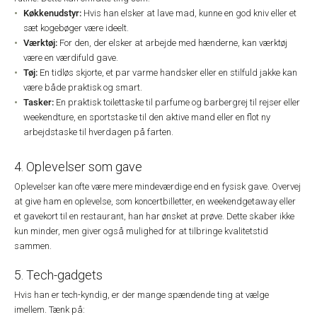
Køkkenudstyr:
Hvis han elsker at lave mad, kunne en god kniv eller et
sæt kogebøger være ideelt.
Værktøj:
For den, der elsker at arbejde med hænderne, kan værktøj
være en værdifuld gave.
Tøj:
En tidløs skjorte, et par varme handsker eller en stilfuld jakke kan
være både praktisk og smart.
Tasker:
En praktisk toilettaske til parfume og barbergrej til rejser eller
weekendture, en sportstaske til den aktive mand eller en flot ny
arbejdstaske til hverdagen på farten.
4. Oplevelser som gave
Oplevelser kan ofte være mere mindeværdige end en fysisk gave. Overvej
at give ham en oplevelse, som koncertbilletter, en weekendgetaway eller
et gavekort til en restaurant, han har ønsket at prøve. Dette skaber ikke
kun minder, men giver også mulighed for at tilbringe kvalitetstid
sammen.
5. Tech-gadgets
Hvis han er tech-kyndig, er der mange spændende ting at vælge
imellem. Tænk på: