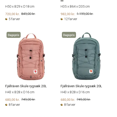
M
H50 x B29 x D18 cm
H35 x B64 x D35 cm
720,00 kr.
982,00 kr.
849,00 kr.
1.199,00 kr.
5 farver
12 farver
Dagspris
Dagspris
Fjällräven Skule rygsæk 20L
Fjällräven Skule rygsæk 20L
H43 x B28 x D16 cm
H43 x B28 x D16 cm
680,00 kr.
680,00 kr.
749,00 kr.
749,00 kr.
8 farver
8 farver