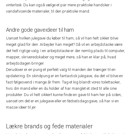
vinterlook. Du kan også vælge et par mere praktiske handsker i
vandafvisende materialer, til den praktiske mand.
Andre gode gaveideer til ham
Uanset hvilken julegave du køber til ham, så vil han helt sikker blive
meget glad for den. Arbejder han meget? Så vil en arbejdstaske være
det helt rigtige valg. I en arbejdstaske er der nemlig plads til computer,
mapper, skriveredskaber og meget mere, så han er klar på, hvad
arbejdsdagen bringer.
Derudover er en pung et perfekt valg til manden der trænger til en
opdatering. En skindpung er en fantastisk julegave, da det vil blive en
fast følgesvend i mange år frem. Tag et kig blandt vores toilettasker,
hvis din mand eller en du holder af har manglet et sted til alle sine
produkter. Du vil helt sikkert kunne finde en gave til ham her på siden,
uanset om det er en julegave eller en fødselsdagsgave, så har vi en
masse ideer til jer.
Lækre brands og fede materialer