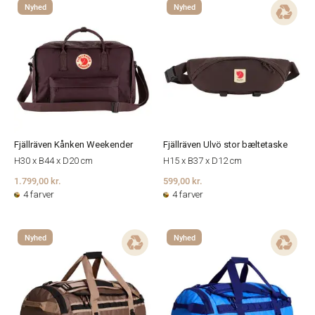
Nyhed
Nyhed
Fjällräven Kånken Weekender
Fjällräven Ulvö stor bæltetaske
H30 x B44 x D20 cm
H15 x B37 x D12 cm
1.799,00 kr.
599,00 kr.
4 farver
4 farver
Nyhed
Nyhed