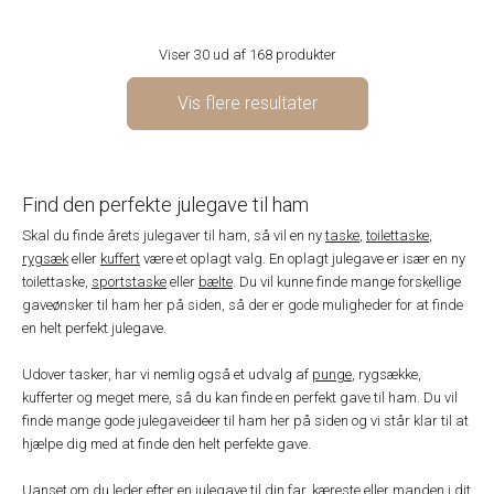
Viser 30 ud af 168 produkter
Vis flere resultater
Find den perfekte julegave til ham
Skal du finde årets julegaver til ham, så vil en ny
taske
,
toilettaske
,
rygsæk
eller
kuffert
være et oplagt valg. En oplagt julegave er især en ny
toilettaske,
sportstaske
eller
bælte
. Du vil kunne finde mange forskellige
gaveønsker til ham her på siden, så der er gode muligheder for at finde
en helt perfekt julegave.
Udover tasker, har vi nemlig også et udvalg af
punge
, rygsække,
kufferter og meget mere, så du kan finde en perfekt gave til ham. Du vil
finde mange gode julegaveideer til ham her på siden og vi står klar til at
hjælpe dig med at finde den helt perfekte gave.
Uanset om du leder efter en julegave til din far, kæreste eller manden i dit