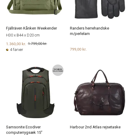
Fjällräven Kånken Weekender
Randers herrehandske
m/perlelam
H30 x B44 x D20 cm
1.360,00 kr.
1.799,00 kr.
799,00 kr.
4 farver
Samsonite Ecodiver
Harbour 2nd Atlas rejsetaske
computerrygsæk 15”