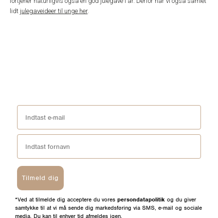
fortjener naturligvis også en god julegave i år. Derfor har vi også samlet
lidt
julegaveideer til unge her
.
Tilmeld dig
*Ved at tilmelde dig acceptere du vores
persondatapolitik
og du giver
samtykke til at vi må sende dig markedsføring via SMS, e-mail og sociale
media. Du kan til enhver tid afmeldes igen.