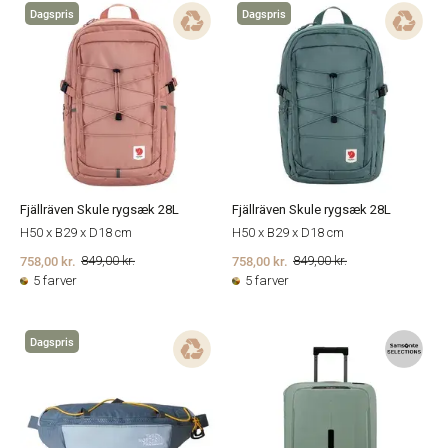
Dagspris
Dagspris
Fjällräven Skule rygsæk 28L
Fjällräven Skule rygsæk 28L
H50 x B29 x D18 cm
H50 x B29 x D18 cm
758,00 kr.
758,00 kr.
849,00 kr.
849,00 kr.
5 farver
5 farver
Dagspris