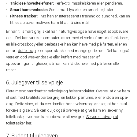
Trådløse hovedtelefoner:
Perfekt til musikelskeren eller pendleren.
Smart home-enheder:
Som smart lys eller en smart højttaler.
Fitness tracker:
Hvis han er interesseret i træning og sundhed, kan en
fitness tracker motivere ham til at nå sine mål.
Er han til smart grej, skal han naturligvis også have noget at opbevare
det i. Det kan være en computertasker med et væld af smarte funktioner,
en lille crossbody eller bæltetaske han kan have med på farten, eller en
smart
duffel bag
eller sportstaske med mange gode rum. Det kan også
være en god weekendtaske eller kuffert med masser af
opbevaringsmuligheder, så han kan få det hele med på ferien eller
rejsen.
6. Julegaver til selvpleje
Flere mænd værdsætter selvpleje og helseprodukter. Overvej at give ham
et sæt med kvalitetsbarbergrej, en lækker parfume, eller endda en spa-
dag. Dette viser, at du værdsætter hans velvære og ønsker, at han skal
forkæle sig selv. Så kan du jo også overveje at give ham en lækker ny
toilettaske, hvor han kan opbevare sit nye grej.
Se vores udvalg af
toilettasker her
.
7. Budget til julegaven