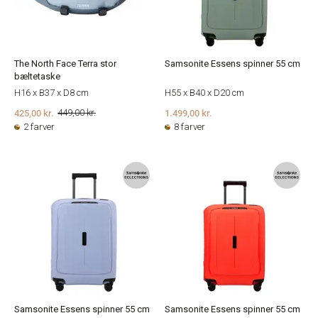
The North Face Terra stor
Samsonite Essens spinner 55 cm
bæltetaske
H16 x B37 x D8 cm
H55 x B40 x D20 cm
425,00 kr.
1.499,00 kr.
449,00 kr.
2 farver
8 farver
Samsonite Essens spinner 55 cm
Samsonite Essens spinner 55 cm