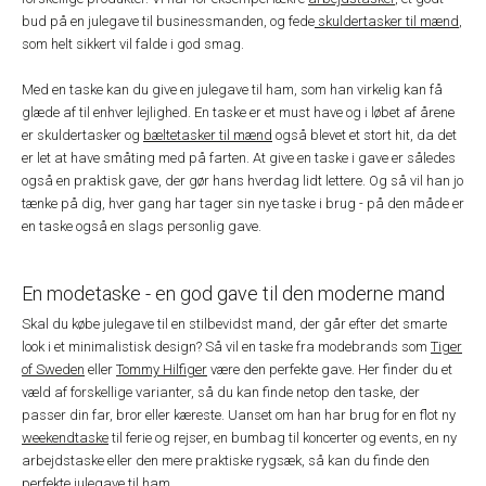
bud på en julegave til businessmanden, og fede
skuldertasker til mænd
,
som helt sikkert vil falde i god smag.
Med en taske kan du give en julegave til ham, som han virkelig kan få
glæde af til enhver lejlighed. En taske er et must have og i løbet af årene
er skuldertasker og
bæltetasker til mænd
også blevet et stort hit, da det
er let at have småting med på farten. At give en taske i gave er således
også en praktisk gave, der gør hans hverdag lidt lettere. Og så vil han jo
tænke på dig, hver gang har tager sin nye taske i brug - på den måde er
en taske også en slags personlig gave.
En modetaske - en god gave til den moderne mand
Skal du købe julegave til en stilbevidst mand, der går efter det smarte
look i et minimalistisk design? Så vil en taske fra modebrands som
Tiger
of Sweden
eller
Tommy Hilfiger
være den perfekte gave. Her finder du et
væld af forskellige varianter, så du kan finde netop den taske, der
passer din far, bror eller kæreste. Uanset om han har brug for en flot ny
weekendtaske
til ferie og rejser, en bumbag til koncerter og events, en ny
arbejdstaske eller den mere praktiske rygsæk, så kan du finde den
perfekte julegave til ham.