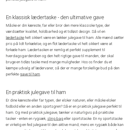
En klassisk lædertaske - den ultimative gave
Måske er din kæreste, far eller bror den mere klassiske type, der
værdsætter kvalitet, holdbarhed og et tidløst design. Så vil en
lædertaske
helt sikkert være en lækker julegave til ham. Alle mænd sætter
pris på lidt forkælelse, og en flot lædertaske vil helt sikkert være at
forkæle ham. Lædertasken er nemlig et perfekt supplement til
hverdagsgarderoben og den helt rigtige gave til manden, der skal
bruge en tidløs taske med mange muligheder. Hos os finder du et
kæmpe udvalg af lædervarer, så der er mange forskellige bud på den
perfekte
gave til ham
.
En praktisk julegave til ham
Er dine kæreste eller far typen, der elsker naturen, eller måske elsker
fodbold eller en anden sportsgren? Så er en praktisk julegave perfekt til
ham. Og med praktisk julegave, tænker vi naturligvis på praktiske
tasker - enten en rygsæk,
sling bag
eller sportstaske. En ny sportstaske
er virkelig en fed julegave til den aktive mand, mens en rygsæk både kan