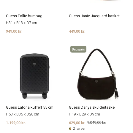
Guess Follie bumbag
Guess Janie Jacquard kasket
H31 x B13 x D7 cm
949,00 kr.
449,00 kr.
Dagspris
Guess Latona kuffert 55 cm
Guess Danya skuldertaske
H53 x B35 x D20 cm
H19 x B29 x D9 cm
1.199,00 kr.
629,00 kr.
1.049,00 kr.
2 farver