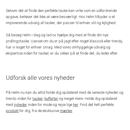
Selvom det at finde den perfekte taske kan virke som en udfordrende
opgave, behøver det ikke at være besværligt. Hos Helm tilbyder vi et
imponerende udvalg af tasker, der passer til enhver stil og lejlighed.
Så besøg Helm i dag og lad os hjælpe dig med at finde din nye
yndlingstaske. Uanset om du er på jagt efter noget klassisk eller trendy,
har vi noget for enhver smag. Med vores omhyggelige udvalg og
ekspertise inden for tasker, er du sikker på at finde det, du leder efter.
Udforsk alle vores nyheder
På Helm.nu kan du altid holde dig opdateret med de seneste nyheder og
trends inden for
tasker
,
kufferter
og meget mere. Holde dig opdateret
med
nyheder
inden for mode og rejse lige
her
. Find det helt perfekte
produkt
for dig, fra de eksklusive
mærker
.