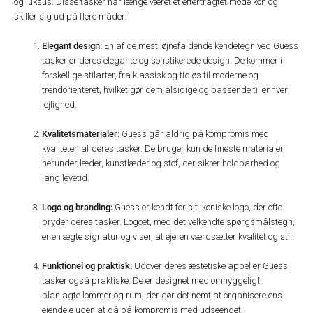
og luksus. Disse tasker har længe været et eftertragtet modeikon og
skiller sig ud på flere måder:
Elegant design:
En af de mest iøjnefaldende kendetegn ved Guess
tasker er deres elegante og sofistikerede design. De kommer i
forskellige stilarter, fra klassisk og tidløs til moderne og
trendorienteret, hvilket gør dem alsidige og passende til enhver
lejlighed.
Kvalitetsmaterialer:
Guess går aldrig på kompromis med
kvaliteten af deres tasker. De bruger kun de fineste materialer,
herunder læder, kunstlæder og stof, der sikrer holdbarhed og
lang levetid.
Logo og branding:
Guess er kendt for sit ikoniske logo, der ofte
pryder deres tasker. Logoet, med det velkendte spørgsmålstegn,
er en ægte signatur og viser, at ejeren værdsætter kvalitet og stil.
Funktionel og praktisk:
Udover deres æstetiske appel er Guess
tasker også praktiske. De er designet med omhyggeligt
planlagte lommer og rum, der gør det nemt at organisere ens
ejendele uden at gå på kompromis med udseendet.