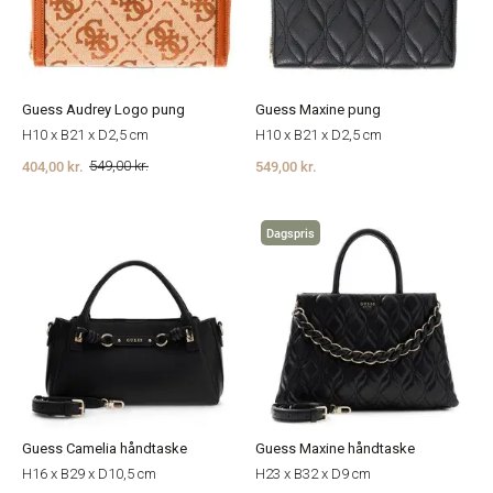
Guess Audrey Logo pung
Guess Maxine pung
H10 x B21 x D2,5 cm
H10 x B21 x D2,5 cm
404,00 kr.
549,00 kr.
549,00 kr.
Dagspris
Guess Camelia håndtaske
Guess Maxine håndtaske
H16 x B29 x D10,5 cm
H23 x B32 x D9 cm