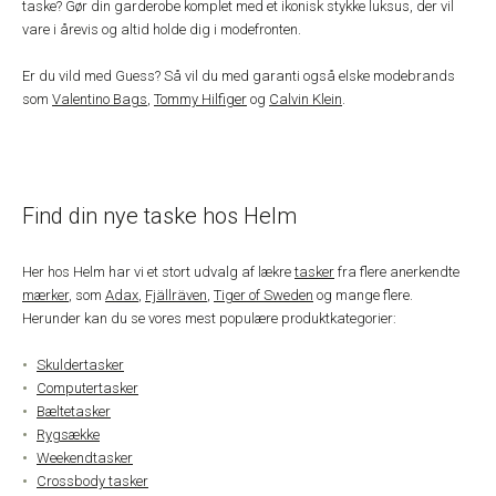
taske? Gør din garderobe komplet med et ikonisk stykke luksus, der vil
vare i årevis og altid holde dig i modefronten.
Er du vild med Guess? Så vil du med garanti også elske modebrands
som
Valentino Bags
,
Tommy Hilfiger
og
Calvin Klein
.
Find din nye taske hos Helm
Her hos Helm har vi et stort udvalg af lækre
tasker
fra flere anerkendte
mærker
, som
Adax
,
Fjällräven
,
Tiger of Sweden
og mange flere.
Herunder kan du se vores mest populære produktkategorier:
Skuldertasker
Computertasker
Bæltetasker
Rygsække
Weekendtasker
Crossbody tasker