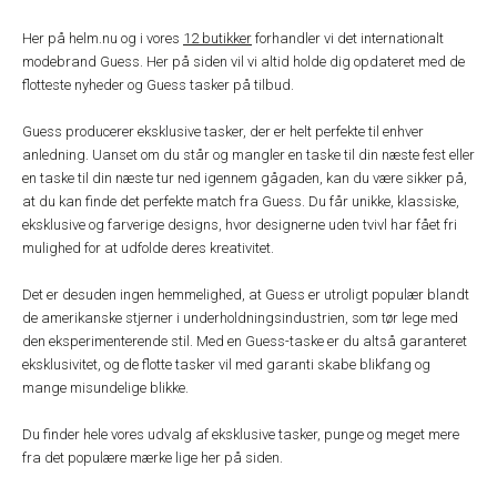
Her på helm.nu og i vores
12 butikker
forhandler vi det internationalt
modebrand Guess. Her på siden vil vi altid holde dig opdateret med de
flotteste nyheder og Guess tasker på tilbud.
Guess producerer eksklusive tasker, der er helt perfekte til enhver
anledning. Uanset om du står og mangler en taske til din næste fest eller
en taske til din næste tur ned igennem gågaden, kan du være sikker på,
at du kan finde det perfekte match fra Guess. Du får unikke, klassiske,
eksklusive og farverige designs, hvor designerne uden tvivl har fået fri
mulighed for at udfolde deres kreativitet.
Det er desuden ingen hemmelighed, at Guess er utroligt populær blandt
de amerikanske stjerner i underholdningsindustrien, som tør lege med
den eksperimenterende stil. Med en Guess-taske er du altså garanteret
eksklusivitet, og de flotte tasker vil med garanti skabe blikfang og
mange misundelige blikke.
Du finder hele vores udvalg af eksklusive tasker, punge og meget mere
fra det populære mærke lige her på siden.