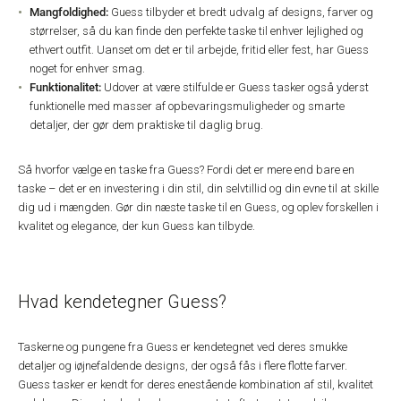
Mangfoldighed:
Guess tilbyder et bredt udvalg af designs, farver og
størrelser, så du kan finde den perfekte taske til enhver lejlighed og
ethvert outfit. Uanset om det er til arbejde, fritid eller fest, har Guess
noget for enhver smag.
Funktionalitet:
Udover at være stilfulde er Guess tasker også yderst
funktionelle med masser af opbevaringsmuligheder og smarte
detaljer, der gør dem praktiske til daglig brug.
Så hvorfor vælge en taske fra Guess? Fordi det er mere end bare en
taske – det er en investering i din stil, din selvtillid og din evne til at skille
dig ud i mængden. Gør din næste taske til en Guess, og oplev forskellen i
kvalitet og elegance, der kun Guess kan tilbyde.
Hvad kendetegner Guess?
Taskerne og pungene fra Guess er kendetegnet ved deres smukke
detaljer og iøjnefaldende designs, der også fås i flere flotte farver.
Guess tasker er kendt for deres enestående kombination af stil, kvalitet