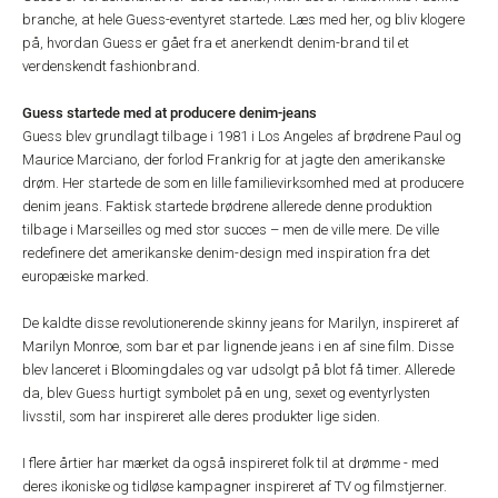
branche, at hele Guess-eventyret startede. Læs med her, og bliv klogere
på, hvordan Guess er gået fra et anerkendt denim-brand til et
verdenskendt fashionbrand.
Guess startede med at producere denim-jeans
Guess blev grundlagt tilbage i 1981 i Los Angeles af brødrene Paul og
Maurice Marciano, der forlod Frankrig for at jagte den amerikanske
drøm. Her startede de som en lille familievirksomhed med at producere
denim jeans. Faktisk startede brødrene allerede denne produktion
tilbage i Marseilles og med stor succes – men de ville mere. De ville
redefinere det amerikanske denim-design med inspiration fra det
europæiske marked.
De kaldte disse revolutionerende skinny jeans for Marilyn, inspireret af
Marilyn Monroe, som bar et par lignende jeans i en af sine film. Disse
blev lanceret i Bloomingdales og var udsolgt på blot få timer. Allerede
da, blev Guess hurtigt symbolet på en ung, sexet og eventyrlysten
livsstil, som har inspireret alle deres produkter lige siden.
I flere årtier har mærket da også inspireret folk til at drømme - med
deres ikoniske og tidløse kampagner inspireret af TV og filmstjerner.