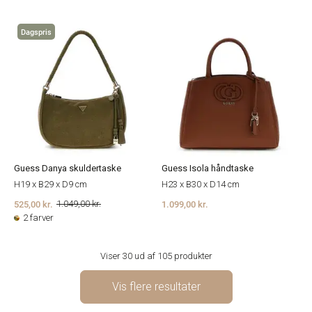
Dagspris
Guess Danya skuldertaske
Guess Isola håndtaske
H19 x B29 x D9 cm
H23 x B30 x D14 cm
525,00 kr.
1.099,00 kr.
1.049,00 kr.
2 farver
Viser 30 ud af 105 produkter
Vis flere resultater