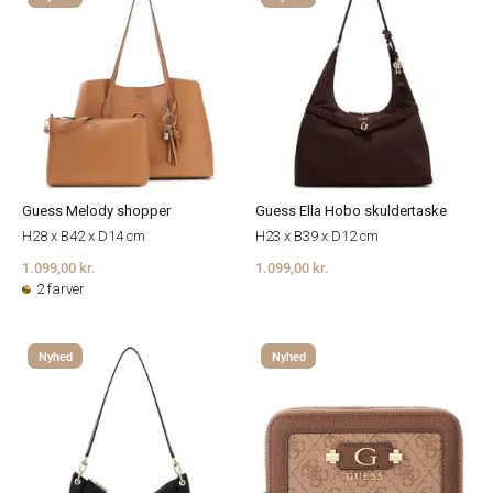
Guess Melody shopper
Guess Ella Hobo skuldertaske
H28 x B42 x D14 cm
H23 x B39 x D12 cm
1.099,00 kr.
1.099,00 kr.
2 farver
Nyhed
Nyhed