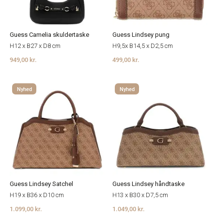
Guess Camelia skuldertaske
Guess Lindsey pung
H12 x B27 x D8 cm
H9,5x B14,5 x D2,5 cm
949,00 kr.
499,00 kr.
Nyhed
Nyhed
Guess Lindsey Satchel
Guess Lindsey håndtaske
H19 x B36 x D10 cm
H13 x B30 x D7,5 cm
1.099,00 kr.
1.049,00 kr.