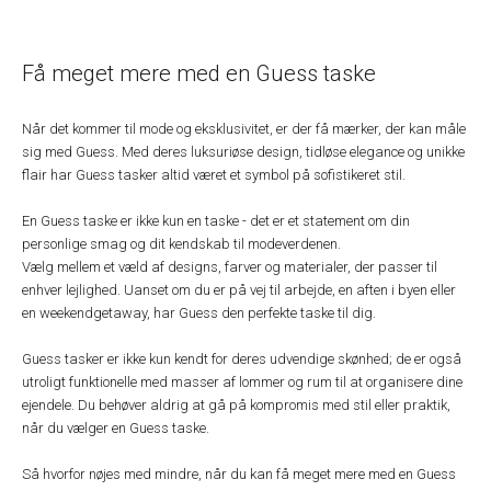
Få meget mere med en Guess taske
Når det kommer til mode og eksklusivitet, er der få mærker, der kan måle
sig med Guess. Med deres luksuriøse design, tidløse elegance og unikke
flair har Guess tasker altid været et symbol på sofistikeret stil.
En Guess taske er ikke kun en taske - det er et statement om din
personlige smag og dit kendskab til modeverdenen.
Vælg mellem et væld af designs, farver og materialer, der passer til
enhver lejlighed. Uanset om du er på vej til arbejde, en aften i byen eller
en weekendgetaway, har Guess den perfekte taske til dig.
Guess tasker er ikke kun kendt for deres udvendige skønhed; de er også
utroligt funktionelle med masser af lommer og rum til at organisere dine
ejendele. Du behøver aldrig at gå på kompromis med stil eller praktik,
når du vælger en Guess taske.
Så hvorfor nøjes med mindre, når du kan få meget mere med en Guess