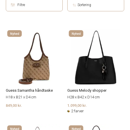
Filtre
Sortering
Nyhed
Nyhed
Guess Samantha håndtaske
Guess Melody shopper
H18 x B21 x D4 cm
H28 x B42 x D14 cm
849,00 kr.
1.099,00 kr.
2 farver
Nyhed
Nyhed