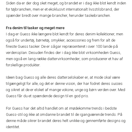
Siden da er der dog sket meget, og brandet er i dag ikke blot kendt inden
for tøjbranchen, men er et eksklusivt internationalt livsstilsbrand, der
spænder bredt over mange brancher, herunder taskebranchen.
Fra denim til tasker og meget mere
I dag er Guess ikke længere blot kendt for deres denim-kollektioner, men
også for undertøj, børnetøj, smykker, accessories og frem for alt de
fineste Guess tasker. De er sågar repræsenteret i over 100 lande på
verdensplan. Desuden findes der i dag ikke blot virksomheden Guess,
men også en lang række dattervirksomheder, som producerer et hav af
forskellige produkter.
Ideen bag Guess og alle deres datterselskaber er, at mode skal være
tilgængeligt for alle, og det er denne vision, der har fodret deres succes
og sikret at de er elsket af mange voksne, unge og børn verden over. Med
Guess får du et spændende design til en god pris.
For Guess har det altid handlet om at imødekomme trends i bedste
Guess-stil og ikke at omdanne brandet til de igangværende trends. På
denne måde sikrer brandet deres helt unikke og gennemførte designs og
identitet.