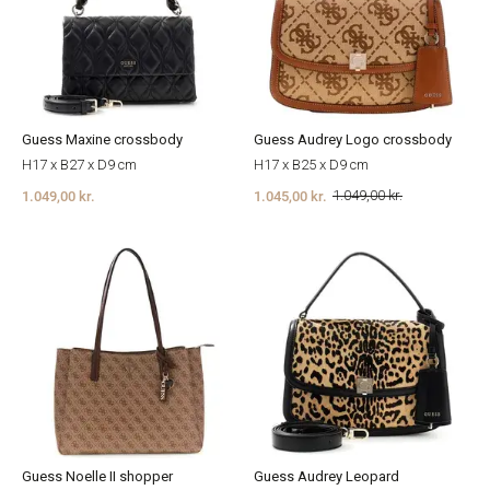
Guess Maxine crossbody
Guess Audrey Logo crossbody
H17 x B27 x D9 cm
H17 x B25 x D9 cm
1.049,00 kr.
1.045,00 kr.
1.049,00 kr.
Guess Noelle II shopper
Guess Audrey Leopard