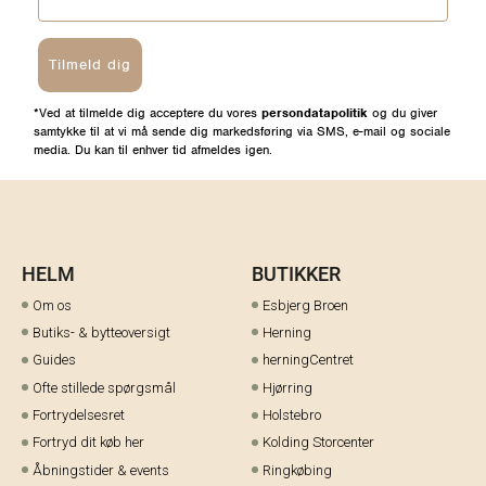
Tilmeld dig
*Ved at tilmelde dig acceptere du vores
persondatapolitik
og du giver
samtykke til at vi må sende dig markedsføring via SMS, e-mail og sociale
media. Du kan til enhver tid afmeldes igen.
HELM
BUTIKKER
Om os
Esbjerg Broen
Butiks- & bytteoversigt
Herning
Guides
herningCentret
Ofte stillede spørgsmål
Hjørring
Fortrydelsesret
Holstebro
Fortryd dit køb her
Kolding Storcenter
Åbningstider & events
Ringkøbing