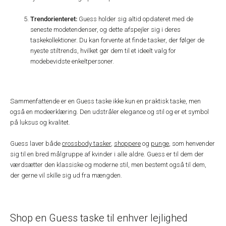
Trendorienteret:
Guess holder sig altid opdateret med de
seneste modetendenser, og dette afspejler sig i deres
taskekollektioner. Du kan forvente at finde tasker, der følger de
nyeste stiltrends, hvilket gør dem til et ideelt valg for
modebevidste enkeltpersoner.
Sammenfattende er en Guess taske ikke kun en praktisk taske, men
også en modeerklæring. Den udstråler elegance og stil og er et symbol
på luksus og kvalitet.
Guess laver både
crossbody tasker
,
shoppere
og
punge
, som henvender
sig til en bred målgruppe af kvinder i alle aldre. Guess er til dem der
værdsætter den klassiske og moderne stil, men bestemt også til dem,
der gerne vil skille sig ud fra mængden.
Shop en Guess taske til enhver lejlighed