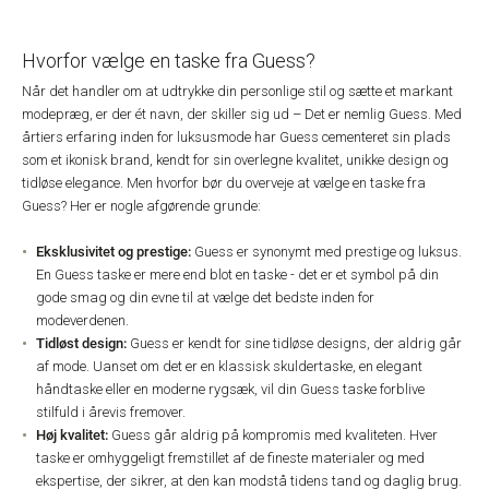
Hvorfor vælge en taske fra Guess?
Når det handler om at udtrykke din personlige stil og sætte et markant
modepræg, er der ét navn, der skiller sig ud – Det er nemlig Guess. Med
årtiers erfaring inden for luksusmode har Guess cementeret sin plads
som et ikonisk brand, kendt for sin overlegne kvalitet, unikke design og
tidløse elegance. Men hvorfor bør du overveje at vælge en taske fra
Guess? Her er nogle afgørende grunde:
Eksklusivitet og prestige:
Guess er synonymt med prestige og luksus.
En Guess taske er mere end blot en taske - det er et symbol på din
gode smag og din evne til at vælge det bedste inden for
modeverdenen.
Tidløst design:
Guess er kendt for sine tidløse designs, der aldrig går
af mode. Uanset om det er en klassisk skuldertaske, en elegant
håndtaske eller en moderne rygsæk, vil din Guess taske forblive
stilfuld i årevis fremover.
Høj kvalitet:
Guess går aldrig på kompromis med kvaliteten. Hver
taske er omhyggeligt fremstillet af de fineste materialer og med
ekspertise, der sikrer, at den kan modstå tidens tand og daglig brug.