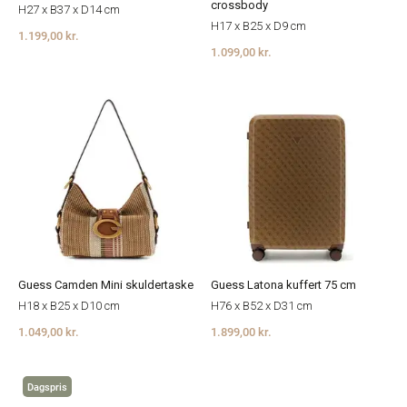
crossbody
H27 x B37 x D14 cm
H17 x B25 x D9 cm
1.199,00 kr.
1.099,00 kr.
Guess Camden Mini skuldertaske
Guess Latona kuffert 75 cm
H18 x B25 x D10 cm
H76 x B52 x D31 cm
1.049,00 kr.
1.899,00 kr.
Dagspris