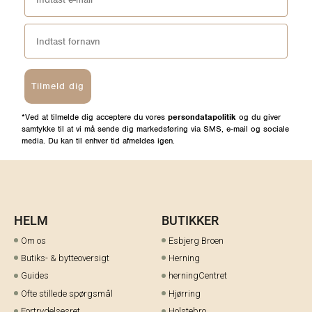
Tilmeld dig
*Ved at tilmelde dig acceptere du vores
persondatapolitik
og du giver
samtykke til at vi må sende dig markedsføring via SMS, e-mail og sociale
media. Du kan til enhver tid afmeldes igen.
HELM
BUTIKKER
Om os
Esbjerg Broen
Butiks- & bytteoversigt
Herning
Guides
herningCentret
Ofte stillede spørgsmål
Hjørring
Fortrydelsesret
Holstebro