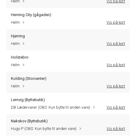
Helm
Vis på kort
Herning City (gågaden)
Helm
Vis på kort
Hjørring
Helm
Vis på kort
Holstebro
Helm
Vis på kort
Kolding (Storcenter)
Helm
Vis på kort
Lemvig (Byttebutik)
DB Lædervarer (OBS: Kun bytte til anden vare)
Vis på kort
Nakskov (Byttebutik)
Hugo P (OBS: Kun bytte til anden vare)
Vis på kort