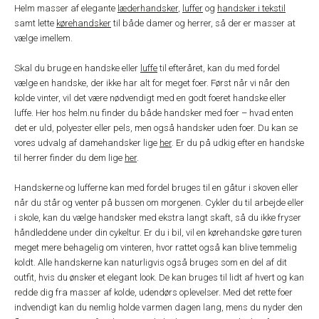
Helm masser af elegante
læderhandsker
,
luffer
og
handsker i tekstil
samt lette
kørehandsker
til både damer og herrer, så der er masser at
vælge imellem.
Skal du bruge en handske eller
luffe
til efteråret, kan du med fordel
vælge en handske, der ikke har alt for meget foer. Først når vi når den
kolde vinter, vil det være nødvendigt med en godt foeret handske eller
luffe. Her hos helm.nu finder du både handsker med foer – hvad enten
det er uld, polyester eller pels, men også handsker uden foer. Du kan se
vores udvalg af damehandsker lige
her
. Er du på udkig efter en handske
til herrer finder du dem lige
her
.
Handskerne og lufferne kan med fordel bruges til en gåtur i skoven eller
når du står og venter på bussen om morgenen. Cykler du til arbejde eller
i skole, kan du vælge handsker med ekstra langt skaft, så du ikke fryser
håndleddene under din cykeltur. Er du i bil, vil en kørehandske gøre turen
meget mere behagelig om vinteren, hvor rattet også kan blive temmelig
koldt. Alle handskerne kan naturligvis også bruges som en del af dit
outfit, hvis du ønsker et elegant look. De kan bruges til lidt af hvert og kan
redde dig fra masser af kolde, udendørs oplevelser. Med det rette foer
indvendigt kan du nemlig holde varmen dagen lang, mens du nyder den