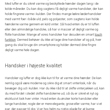
Med luffer er du sikret varme og beskyttede hænder dagen lang i de
kolde måneder. Du kan dog sagtens få dejligt varme handsker, der kan
holde fingrene varme i kulden. Der findes mange lækre læderhandsker
med varmt foer i både uld, pels og polyester, som sagtens kan holde
hænderne varme gennem en kold vinter. Så hvad enten du er til luffen
eller den almindelige handske, så har vi masser af dejligt varme og
flotte handsker. Mange af vores handsker har desuden en smart
touch
funktion
. Dermed behøver du ikke at tage dine handsker af og på, hver
gang du skal bruge din smartphone og holder dermed dine fingre
dejligt varme hele dagen.
Handsker i højeste kvalitet
Handsker og luffer er dog ikke kun til for at varme dine hænder. De kan
nemlig også være moderne og sikre dig et smart vinterlook, når du
bevæger dig ud i kulden. Har du ikke råd til at skifte vinterjakken ud, kan
du med fordel i stedet skifte handskerne ud, så du er sikret et nyt og
eksklusivt look hver vinter. Hvad enten du ønsker korte handsker eller
lange handsker, nogle der er mere elegante, grove eller varme, har vi et
par, der passer til dig. Vi er hos helm.nu rigtig glade for at kunne