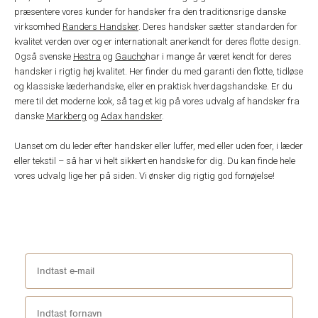
præsentere vores kunder for handsker fra den traditionsrige danske
virksomhed
Randers Handsker
. Deres handsker sætter standarden for
kvalitet verden over og er internationalt anerkendt for deres flotte design.
Også svenske
Hestra
og
Gaucho
har i mange år været kendt for deres
handsker i rigtig høj kvalitet. Her finder du med garanti den flotte, tidløse
og klassiske læderhandske, eller en praktisk hverdagshandske. Er du
mere til det moderne look, så tag et kig på vores udvalg af handsker fra
danske
Markberg
og
Adax handsker
.
Uanset om du leder efter handsker eller luffer, med eller uden foer, i læder
eller tekstil – så har vi helt sikkert en handske for dig. Du kan finde hele
vores udvalg lige her på siden. Vi ønsker dig rigtig god fornøjelse!