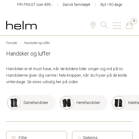
FRI FRAGT over 499,-
Dansk familieejet
Byt i 90 dage
0
Forside
Handsker og luffer
Handsker og luffer
Handsker er et must have, når de koldere tider sniger sig ind på os.
Handskerne giver dig varme i hele kroppen, når du fryser på de kolde
vinterdage. Se vores udvalg her på siden.
Damehandsker
Herrehandsker
Køreh
Filtre
Sortering