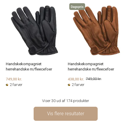
Dagspris
Handskekompagniet
Handskekompagniet
herrehandske m/fleecefoer
herrehandske m/fleecefoer
749,00 kr.
438,00 kr.
749,00 kr.
2 farver
2 farver
Viser 30 ud af 174 produkter
Vis flere resultater