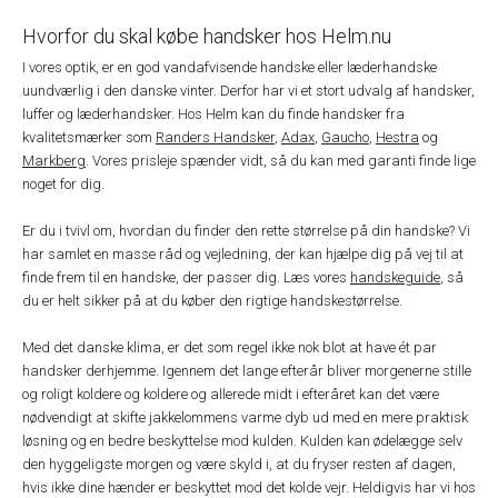
Hvorfor du skal købe handsker hos Helm.nu
I vores optik, er en god vandafvisende handske eller læderhandske
uundværlig i den danske vinter. Derfor har vi et stort udvalg af handsker,
luffer og læderhandsker. Hos Helm kan du finde handsker fra
kvalitetsmærker som
Randers Handsker
,
Adax
,
Gaucho
,
Hestra
og
Markberg
. Vores prisleje spænder vidt, så du kan med garanti finde lige
noget for dig.
Er du i tvivl om, hvordan du finder den rette størrelse på din handske? Vi
har samlet en masse råd og vejledning, der kan hjælpe dig på vej til at
finde frem til en handske, der passer dig. Læs vores
handskeguide
, så
du er helt sikker på at du køber den rigtige handskestørrelse.
Med det danske klima, er det som regel ikke nok blot at have ét par
handsker derhjemme. Igennem det lange efterår bliver morgenerne stille
og roligt koldere og koldere og allerede midt i efteråret kan det være
nødvendigt at skifte jakkelommens varme dyb ud med en mere praktisk
løsning og en bedre beskyttelse mod kulden. Kulden kan ødelægge selv
den hyggeligste morgen og være skyld i, at du fryser resten af dagen,
hvis ikke dine hænder er beskyttet mod det kolde vejr. Heldigvis har vi hos