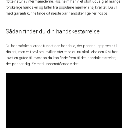
flotte natur i vintermånederne. Hos helm har vi et stort udvalg af mange
forskellige handsker og luffer fra populære mærker i høj kvalitet. Du vil
med garanti kunne finde dit næste par handsker lige her hos os.
Sådan finder du din handskestørrelse
Du har måske allerede fundet den handske, der passer lige præcis til
din stil, men er i tvivl om, hvilken størrelse du nu skal købe den i? Vi har
lavet en guide til, hvordan du kan finde frem til den handskestørrelse,
der passer dig. Se med i nedenstående video: