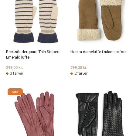
Becksöndergaard Thin Striped
Hestra dameluffe i rulam m/foer
Emerald luffe
299,00 kr.
799,00 kr.
3 farver
2 farver
50%