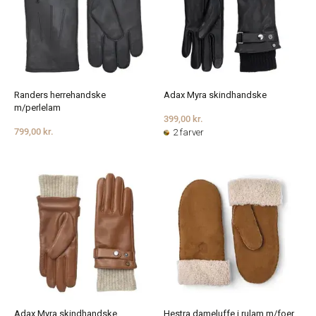
Randers herrehandske
Adax Myra skindhandske
m/perlelam
399,00 kr.
799,00 kr.
2 farver
Adax Myra skindhandske
Hestra dameluffe i rulam m/foer