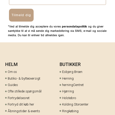
Tilmeld dig
*Ved at tilmelde dig acceptere du vores
persondatapolitik
og du giver
samtykke til at vi må sende dig markedsføring via SMS, e-mail og sociale
media. Du kan til enhver tid afmeldes igen.
HELM
BUTIKKER
Om os
Esbjerg Broen
Butiks- & bytteoversigt
Herning
Guides
herningCentret
Ofte stillede spørgsmål
Hjørring
Fortrydelsesret
Holstebro
Fortryd dit køb her
Kolding Storcenter
Åbningstider & events
Ringkøbing