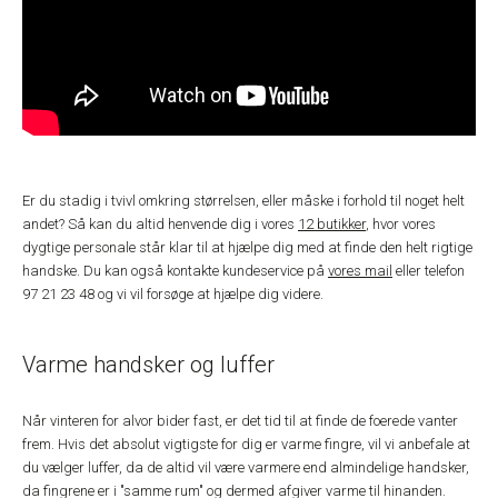
Er du stadig i tvivl omkring størrelsen, eller måske i forhold til noget helt
andet? Så kan du altid henvende dig i vores
12 butikker
, hvor vores
dygtige personale står klar til at hjælpe dig med at finde den helt rigtige
handske. Du kan også kontakte kundeservice på
vores mail
eller telefon
97 21 23 48 og vi vil forsøge at hjælpe dig videre.
Varme handsker og luffer
Når vinteren for alvor bider fast, er det tid til at finde de foerede vanter
frem. Hvis det absolut vigtigste for dig er varme fingre, vil vi anbefale at
du vælger luffer, da de altid vil være varmere end almindelige handsker,
da fingrene er i "samme rum" og dermed afgiver varme til hinanden.