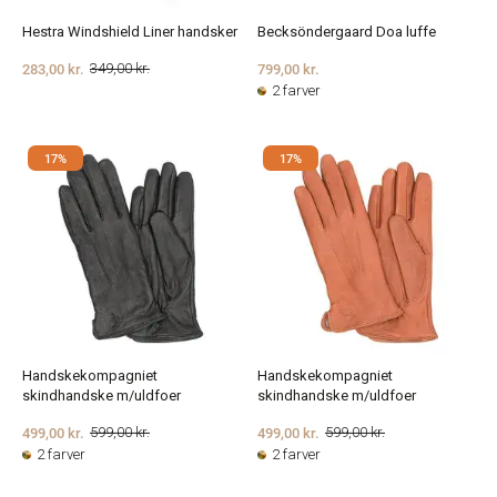
Hestra Windshield Liner handsker
Becksöndergaard Doa luffe
283,00 kr.
799,00 kr.
349,00 kr.
2 farver
17%
17%
Handskekompagniet
Handskekompagniet
skindhandske m/uldfoer
skindhandske m/uldfoer
499,00 kr.
499,00 kr.
599,00 kr.
599,00 kr.
2 farver
2 farver