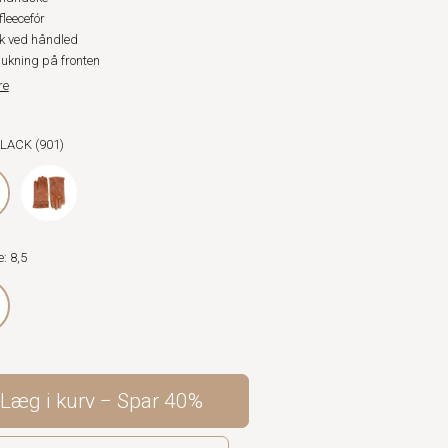
fleecefór
ik ved håndled
ukning på fronten
re
BLACK (901)
e: 8,5
Læg i kurv
Spar
40%