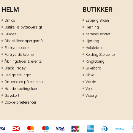
HELM
BUTIKKER
Om os
Esbjerg Broen
Butiks- & bytteoversigt
Herning
Guides
herningCentret
Ofte stillede spørgsmål
Hjørring
Fortrydelsesret
Holstebro
Fortryd dit køb her
Kolding Storcenter
Åbningstider & events
Ringkøbing
Black Friday
Silkeborg
Ledige stillinger
Skive
Om cookies på helm.nu
Varde
Handelsbetingelser
Vejle
Gavekort
Viborg
Cookie-præferencer