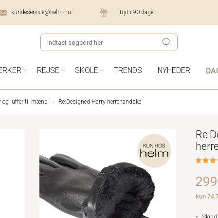
kundeservice@helm.nu
Byt i 90 dage
DA
ÆRKER
REJSE
SKOLE
TRENDS
NYHEDER
og luffer til mænd
Re:Designed Harry herrehandske
Re:D
herr
299,
Skin