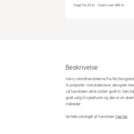
Fragt fra 29 kr. - Gratis over 499 kr.
Beskrivelse
Harry skindhandskerne fra Re:Designed er
% polyester. Handskerne er designet med
så handsken altid slutter godt til. Den bl
godt valg til cykelturen og den er en drø
måneder.
Se hele udvalget af handsker
lige her