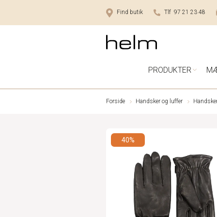
Find butik
Tlf 97 21 23 48
PRODUKTER
M
Forside
Handsker og luffer
Handsker 
40%