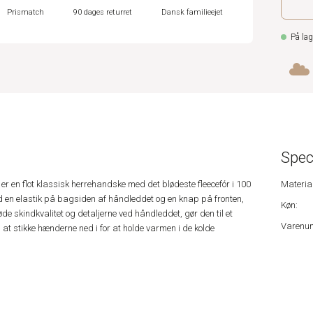
Prismatch
90 dages returret
Dansk familieejet
På lag
Spec
 en flot klassisk herrehandske med det blødeste fleecefór i 100
Material
 en elastik på bagsiden af håndleddet og en knap på fronten,
Køn:
øde skindkvalitet og detaljerne ved håndleddet, gør den til et
Varenu
m at stikke hænderne ned i for at holde varmen i de kolde