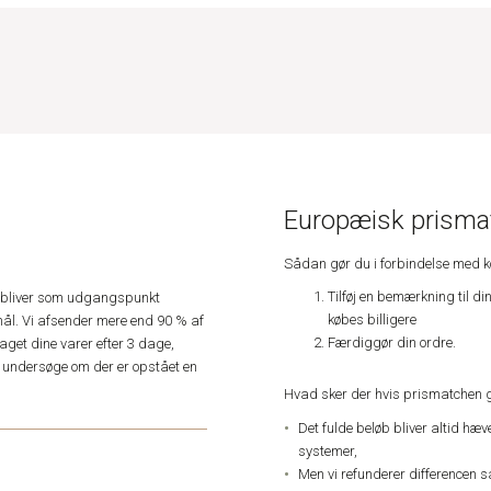
Europæisk prismat
Sådan gør du i forbindelse med 
Tilføj en bemærkning til di
e, bliver som udgangspunkt
købes billigere
ål. Vi afsender mere end 90 % af
Færdiggør din ordre.
get dine varer efter 3 dage,
an undersøge om der er opstået en
Hvad sker der hvis prismatchen 
Det fulde beløb bliver altid hæ
systemer,
Men vi refunderer differencen s