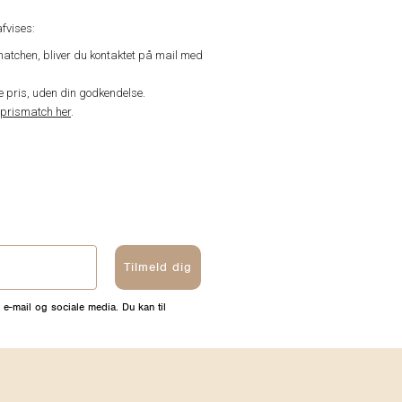
fvises:
matchen, bliver du kontaktet på mail med
de pris, uden din godkendelse.
prismatch her
.
Tilmeld dig
 e-mail og sociale media. Du kan til