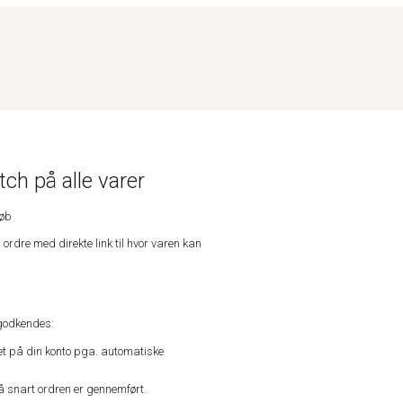
ch på alle varer
køb
n ordre med direkte link til hvor varen kan
godkendes:
vet på din konto pga. automatiske
å snart ordren er gennemført.