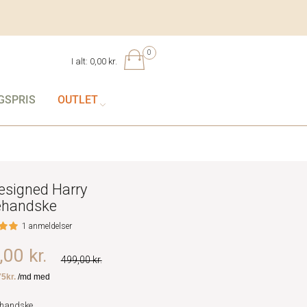
0
I alt:
0,00 kr.
GSPRIS
OUTLET
esigned Harry
ehandske
1 anmeldelser
00 kr.
499,00 kr.
dhandske