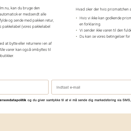
elm.nu, kan du bruge den
Hvad sker der hvis prismatchen a
automatisk er medsendt alle
Hvis vi ikke kan godkende pris
dfylde og sende med pakken retur,
en forklaring.
res pakkelabel (vores pakkelabel
Vi sender ikke varen til den ful
Du kan se vores betingelser for
 at bytte eller returnere i en af
Alle varer kan også ombyttes til
butikker.
ersondatapolitik
og du giver samtykke til at vi må sende dig markedsføring via SMS,