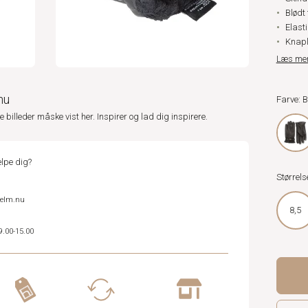
Blødt 
Elast
Knapl
Læs me
nu
Farve: 
ne billeder måske vist her. Inspirer og lad dig inspirere.
lpe dig?
Størrels
helm.nu
8,5
9.00-15.00