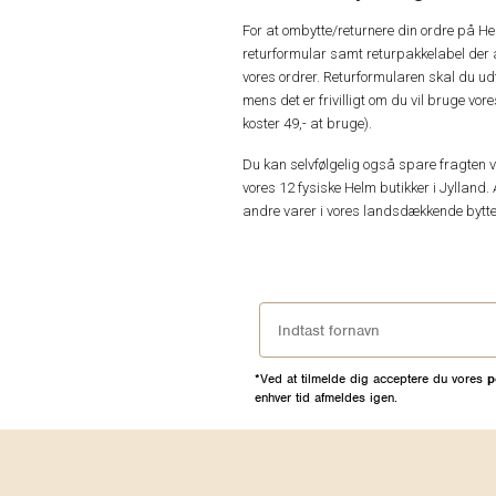
For at ombytte/returnere din ordre på H
returformular samt returpakkelabel der 
vores ordrer. Returformularen skal du u
mens det er frivilligt om du vil bruge vo
koster 49,- at bruge).
Du kan selvfølgelig også spare fragten ved
vores 12 fysiske Helm butikker i Jylland. 
andre varer i vores landsdækkende bytte
*Ved at tilmelde dig acceptere du vores
p
enhver tid afmeldes igen.