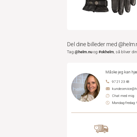
Del dine billeder med @helm.
@helm.nu
#okhelm
Tag
og
, så bliver di
Måske jeg kan hjæ
97 21 23 48
kundeservice@
Chat med mig
Mandag-fredag: 