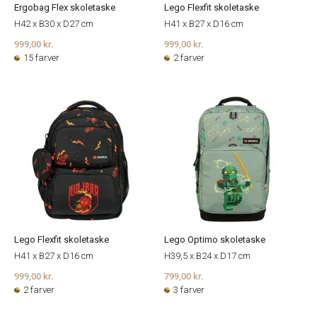
Ergobag Flex skoletaske
Lego Flexfit skoletaske
H42 x B30 x D27 cm
H41 x B27 x D16 cm
999,00 kr.
999,00 kr.
15 farver
2 farver
Lego Flexfit skoletaske
Lego Optimo skoletaske
H41 x B27 x D16 cm
H39,5 x B24 x D17 cm
999,00 kr.
799,00 kr.
2 farver
3 farver