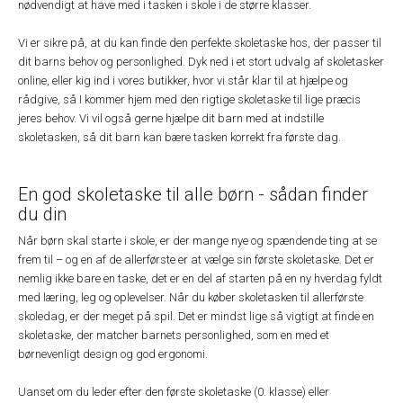
nødvendigt at have med i tasken i skole i de større klasser.
Vi er sikre på, at du kan finde den perfekte skoletaske hos, der passer til
dit barns behov og personlighed. Dyk ned i et stort udvalg af skoletasker
online, eller kig ind i vores butikker, hvor vi står klar til at hjælpe og
rådgive, så I kommer hjem med den rigtige skoletaske til lige præcis
jeres behov. Vi vil også gerne hjælpe dit barn med at indstille
skoletasken, så dit barn kan bære tasken korrekt fra første dag.
En god skoletaske til alle børn - sådan finder
du din
Når børn skal starte i skole, er der mange nye og spændende ting at se
frem til – og en af de allerførste er at vælge sin første skoletaske. Det er
nemlig ikke bare en taske, det er en del af starten på en ny hverdag fyldt
med læring, leg og oplevelser. Når du køber skoletasken til allerførste
skoledag, er der meget på spil. Det er mindst lige så vigtigt at finde en
skoletaske, der matcher barnets personlighed, som en med et
børnevenligt design og god ergonomi.
Uanset om du leder efter den første skoletaske (0. klasse) eller