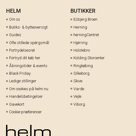
HELM
BUTIKKER
Om os
Esbjerg Broen
Butiks- & bytteoversigt
Herning
Guides
herningCentret
Ofte stillede spørgsmål
Hjørring
Fortrydelsesret
Holstebro
Fortryd dit køb her
Kolding Storcenter
Åbningstider & events
Ringkøbing
Black Friday
Silkeborg
Ledige stillinger
Skive
Om cookies på helm.nu
Varde
Handelsbetingelser
Vejle
Gavekort
Viborg
Cookie-præferencer