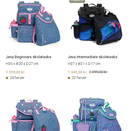
Jeva Beginners skoletaske
Jeva Intermediate skoletaske
H35 x B20 x D27 cm
H37 x B31 x D17 cm
1.099,00 kr.
1.049,00 kr.
1.099,00 kr.
24 farver
23 farver