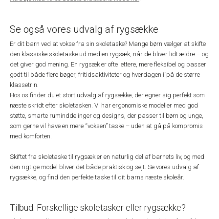
Se også vores udvalg af rygsække
Er dit barn ved at vokse fra sin skoletaske? Mange børn vælger at skifte
den klassiske skoletaske ud med en rygsæk, når de bliver lidt ældre – og
det giver god mening. En rygsæk er ofte lettere, mere fleksibel og passer
godt til både flere bøger, fritidsaktiviteter og hverdagen i´på de større
klassetrin.
Hos os finder du et stort udvalg af
rygsække
, der egner sig perfekt som
næste skridt efter skoletasken. Vi har ergonomiske modeller med god
støtte, smarte ruminddelinger og designs, der passer til børn og unge,
som gerne vil have en mere “voksen” taske – uden at gå på kompromis
med komforten.
Skiftet fra skoletaske til rygsæk er en naturlig del af barnets liv, og med
den rigtige model bliver det både praktisk og sejt. Se vores udvalg af
rygsække, og find den perfekte taske til dit barns næste skoleår.
Tilbud: Forskellige skoletasker eller rygsække?