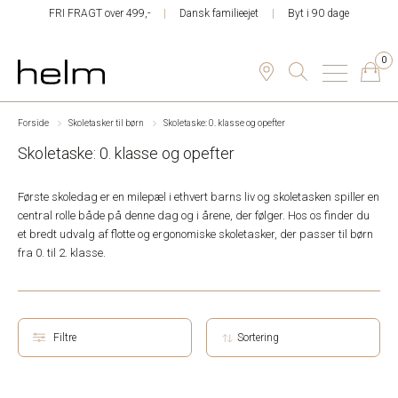
FRI FRAGT over 499,-
Dansk familieejet
Byt i 90 dage
0
Forside
Skoletasker til børn
Skoletaske: 0. klasse og opefter
Skoletaske: 0. klasse og opefter
Første skoledag er en milepæl i ethvert barns liv og skoletasken spiller en
central rolle både på denne dag og i årene, der følger. Hos os finder du
et bredt udvalg af flotte og ergonomiske skoletasker, der passer til børn
fra 0. til 2. klasse.
Filtre
Sortering