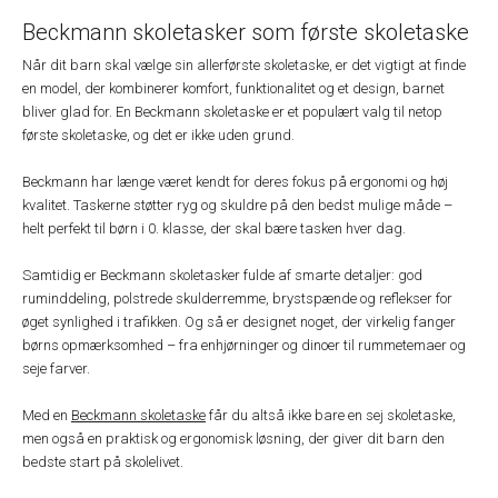
Beckmann skoletasker som første skoletaske
Når dit barn skal vælge sin allerførste skoletaske, er det vigtigt at finde
en model, der kombinerer komfort, funktionalitet og et design, barnet
bliver glad for. En Beckmann skoletaske er et populært valg til netop
første skoletaske, og det er ikke uden grund.
Beckmann har længe været kendt for deres fokus på ergonomi og høj
kvalitet. Taskerne støtter ryg og skuldre på den bedst mulige måde –
helt perfekt til børn i 0. klasse, der skal bære tasken hver dag.
Samtidig er Beckmann skoletasker fulde af smarte detaljer: god
ruminddeling, polstrede skulderremme, brystspænde og reflekser for
øget synlighed i trafikken. Og så er designet noget, der virkelig fanger
børns opmærksomhed – fra enhjørninger og dinoer til rummetemaer og
seje farver.
Med en
Beckmann skoletaske
får du altså ikke bare en sej skoletaske,
men også en praktisk og ergonomisk løsning, der giver dit barn den
bedste start på skolelivet.