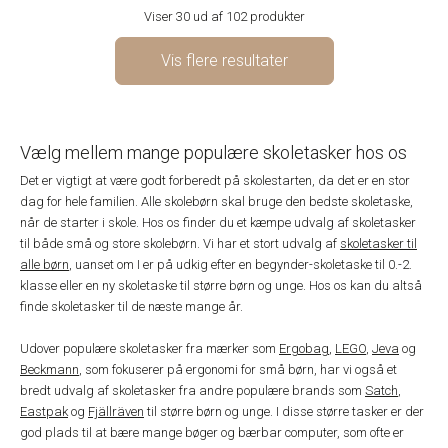
Viser 30 ud af 102 produkter
Vis flere resultater
Vælg mellem mange populære skoletasker hos os
Det er vigtigt at være godt forberedt på skolestarten, da det er en stor
dag for hele familien. Alle skolebørn skal bruge den bedste skoletaske,
når de starter i skole. Hos os finder du et kæmpe udvalg af skoletasker
til både små og store skolebørn. Vi har et stort udvalg af
skoletasker til
alle børn
, uanset om I er på udkig efter en begynder-skoletaske til 0.-2.
klasse eller en ny skoletaske til større børn og unge. Hos os kan du altså
finde skoletasker til de næste mange år.
Udover populære skoletasker fra mærker som
Ergobag
,
LEGO
,
Jeva
og
Beckmann
, som fokuserer på ergonomi for små børn, har vi også et
bredt udvalg af skoletasker fra andre populære brands som
Satch
,
Eastpak
og
Fjällräven
til større børn og unge. I disse større tasker er der
god plads til at bære mange bøger og bærbar computer, som ofte er