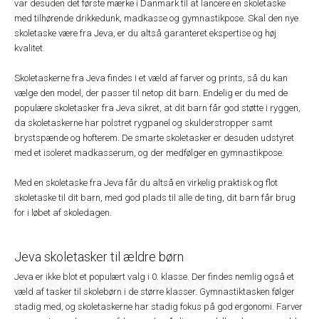
var desuden det første mærke i Danmark til at lancere en skoletaske
med tilhørende drikkedunk, madkasse og gymnastikpose. Skal den nye
skoletaske være fra Jeva, er du altså garanteret ekspertise og høj
kvalitet.
Skoletaskerne fra Jeva findes i et væld af farver og prints, så du kan
vælge den model, der passer til netop dit barn. Endelig er du med de
populære skoletasker fra Jeva sikret, at dit barn får god støtte i ryggen,
da skoletaskerne har polstret rygpanel og skulderstropper samt
brystspænde og hofterem. De smarte skoletasker er desuden udstyret
med et isoleret madkasserum, og der medfølger en gymnastikpose.
Med en skoletaske fra Jeva får du altså en virkelig praktisk og flot
skoletaske til dit barn, med god plads til alle de ting, dit barn får brug
for i løbet af skoledagen.
Jeva skoletasker til ældre børn
Jeva er ikke blot et populært valg i 0. klasse. Der findes nemlig også et
væld af tasker til skolebørn i de større klasser. Gymnastiktasken følger
stadig med, og skoletaskerne har stadig fokus på god ergonomi. Farver