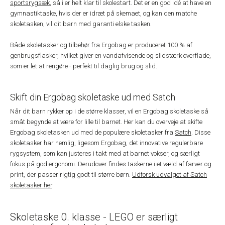
sportsrygsæk
, så i er helt klar til skolestart. Det er en god idé at have en
gymnastiktaske, hvis der er idræt på skemaet, og kan den matche
skoletasken, vil dit barn med garanti elske tasken.
Både skoletasker og tilbehør fra Ergobag er produceret 100 % af
genbrugsflasker, hvilket giver en vandafvisende og slidstærk overflade,
som er let at rengøre - perfekt til daglig brug og slid.
Skift din Ergobag skoletaske ud med Satch
Når dit barn rykker op i de større klasser, vil en Ergobag skoletaske så
småt begynde at være for lille til barnet. Her kan du overveje at skifte
Ergobag skoletasken ud med de populære skoletasker fra
Satch
. Disse
skoletasker har nemlig, ligesom Ergobag, det innovative regulerbare
rygsystem, som kan justeres i takt med at barnet vokser, og særligt
fokus på god ergonomi. Derudover findes taskerne i et væld af farver og
print, der passer rigtig godt til større børn.
Udforsk udvalget af Satch
skoletasker her
.
Skoletaske 0. klasse - LEGO er særligt