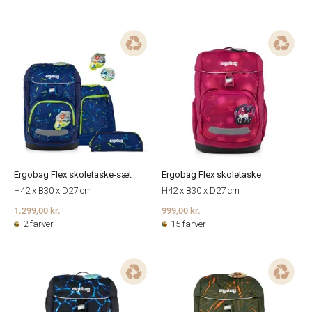
Ergobag Flex skoletaske-sæt
Ergobag Flex skoletaske
H42 x B30 x D27 cm
H42 x B30 x D27 cm
1.299,00 kr.
999,00 kr.
2 farver
15 farver