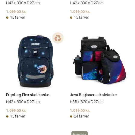
H42 x B30 x D27 cm
H42 x B30 x D27 cm
1.099,00 kr.
1.099,00 kr.
15 farver
15 farver
Ergobag Flex skoletaske
Jeva Beginners skoletaske
H42 x B30 x D27 cm
H35 x B20 x D27 cm
1.099,00 kr.
1.099,00 kr.
15 farver
24 farver
Dagspris