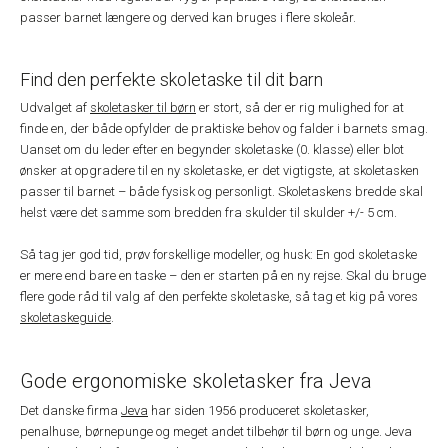
passer barnet længere og derved kan bruges i flere skoleår.
Find den perfekte skoletaske til dit barn
Udvalget af
skoletasker til børn
er stort, så der er rig mulighed for at
finde en, der både opfylder de praktiske behov og falder i barnets smag.
Uanset om du leder efter en begynder skoletaske (0. klasse) eller blot
ønsker at opgradere til en ny skoletaske, er det vigtigste, at skoletasken
passer til barnet – både fysisk og personligt. Skoletaskens bredde skal
helst være det samme som bredden fra skulder til skulder +/- 5 cm.
Så tag jer god tid, prøv forskellige modeller, og husk: En god skoletaske
er mere end bare en taske – den er starten på en ny rejse. Skal du bruge
flere gode råd til valg af den perfekte skoletaske, så tag et kig på vores
skoletaskeguide
.
Gode ergonomiske skoletasker fra Jeva
Det danske firma
Jeva
har siden 1956 produceret skoletasker,
penalhuse, børnepunge og meget andet tilbehør til børn og unge. Jeva