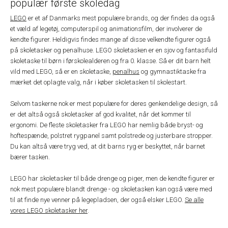
populær første skoledag
LEGO
er et af Danmarks mest populære brands, og der findes da også
et væld af legetøj, computerspil og animationsfilm, der involverer de
kendte figurer. Heldigvis findes mange af disse velkendte figurer også
på skoletasker og penalhuse. LEGO skoletasken er en sjov og fantasifuld
skoletaske til børn i førskolealderen og fra 0. klasse. Så er dit barn helt
vild med LEGO, så er en skoletaske,
penalhus
og gymnastiktaske fra
mærket det oplagte valg, når i køber skoletasken til skolestart.
Selvom taskerne nok er mest populære for deres genkendelige design, så
er det altså også skoletasker af god kvalitet, når det kommer til
ergonomi. De fleste skoletasker fra LEGO har nemlig både bryst- og
hoftespænde, polstret rygpanel samt polstrede og justerbare stropper.
Du kan altså være tryg ved, at dit barns ryg er beskyttet, når barnet
bærer tasken.
LEGO har skoletasker til både drenge og piger, men de kendte figurer er
nok mest populære blandt drenge - og skoletasken kan også være med
til at finde nye venner på legepladsen, der også elsker LEGO.
Se alle
vores LEGO skoletasker her
.