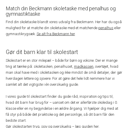
Match din Beckmann skoletaske med penalhus og
gymnastiktaske
Find din skoletaske blandt vores udvalg fra Beckmann. Her har du også
mulighed for at matche din skoletaske med et matchende
penalhus
eller
gymnastikrygsæk.
Se alt fra Beckmann her
.
Gør dit barn klar til skolestart
Skolestart er en stor milepæl – både for børn og voksne. Der er mange
ting at tænke på: skoletasken, penalhuset,
madkassen
, overtøjet, hvad
man skal have med i skoletasken og ikke mindst de små detaljer, der gør
hverdagen lettere og sjovere. For at gøre det hele lidt nemmere har vi
samlet alt det vigtigste i én overskuelig guide.
I vores guide til skolestart finder du gode råd, inspiration og tips til,
hvad dit barn har brug for – uanset om det er allerførste skoledag i 0.
klasse eller en ny begyndelse i en ældre årgang. Vi hjælper dig med at
få styr på både det praktiske og det personlige, så dit barn får den
bedste start.
Gør skolestarten tryg, sjov og overskuelig –
læs guiden her
.