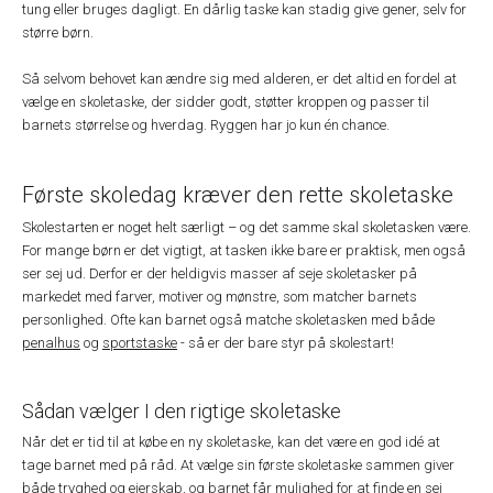
tung eller bruges dagligt. En dårlig taske kan stadig give gener, selv for
større børn.
Så selvom behovet kan ændre sig med alderen, er det altid en fordel at
vælge en skoletaske, der sidder godt, støtter kroppen og passer til
barnets størrelse og hverdag. Ryggen har jo kun én chance.
Første skoledag kræver den rette skoletaske
Skolestarten er noget helt særligt – og det samme skal skoletasken være.
For mange børn er det vigtigt, at tasken ikke bare er praktisk, men også
ser sej ud. Derfor er der heldigvis masser af seje skoletasker på
markedet med farver, motiver og mønstre, som matcher barnets
personlighed. Ofte kan barnet også matche skoletasken med både
penalhus
og
sportstaske
- så er der bare styr på skolestart!
Sådan vælger I den rigtige skoletaske
Når det er tid til at købe en ny skoletaske, kan det være en god idé at
tage barnet med på råd. At vælge sin første skoletaske sammen giver
både tryghed og ejerskab, og barnet får mulighed for at finde en sej