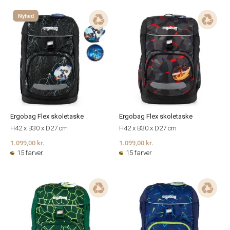
Nyhed
Ergobag Flex skoletaske
Ergobag Flex skoletaske
H42 x B30 x D27 cm
H42 x B30 x D27 cm
1.099,00 kr.
1.099,00 kr.
15 farver
15 farver