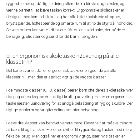
rygproblemer og dårlig holdning allerede fra første dag i skolen, og
vænne barnet til at bære tasken korrekt. Ergonomiske skoletasker er
designet med komfort i fokus og har ofte både polstrede stropper,
brystspænde, hoftespænde og smarte rum til at holde styr på indholdet.
Selvom prisen kan være lidt højere, får du en skoletaske, der både er
behagelig, slidstærk og sund for dit barn i længden.
Er en ergonomisk skoletaske nødvendig på alle
klassetrin?
Det korte svar er: Ja, en ergonomisk taske er en god idé på alle
klassetrin – men den er særligt vigtig i de yngste klasser.
I de mindste klasser (0.–3. klasse) bærer børn ofte deres skoletaske hver
dag, og deres kroppe er stadig i kraftig udvikling. Her er en ergonomisk
taske næsten uundværlig for at undgå belastning af ryg og skuldre. Den
rigtige pasform og vægtfordeling har stor betydning.
I de ældre klasser kan behovet variere mere. Eleverne har måske mindre
at bære til og fra skole – eller de skifter til rygsække og tasker med mere
fleksibel brug. Men også her er ergonomi vigtigt, især hvis tasken er