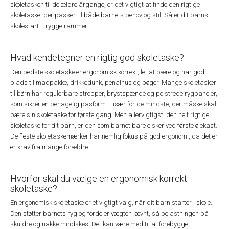
skoletasken til de ældre årgange, er det vigtigt at finde den rigtige
skoletaske, der passer til både barnets behov og stil. Så er dit barns
skolestart i trygge rammer.
Hvad kendetegner en rigtig god skoletaske?
Den bedste skoletaske er ergonomisk korrekt, let at bære og har god
plads til madpakke, drikkedunk, penalhus og bøger. Mange skoletasker
til børn har regulerbare stropper, brystspænde og polstrede rygpaneler,
som sikrer en behagelig pasform – især for de mindste, der måske skal
bære sin skoletaske for første gang. Men allervigtigst, den helt rigtige
skoletaske for dit barn, er den som barnet bare elsker ved første øjekast.
De fleste skoletaskemærker har nemlig fokus på god ergonomi, da det er
er krav fra mange forældre.
Hvorfor skal du vælge en ergonomisk korrekt
skoletaske?
En ergonomisk skoletaske er et vigtigt valg, når dit barn starter i skole.
Den støtter barnets ryg og fordeler vægten jævnt, så belastningen på
skuldre og nakke mindskes. Det kan være med til at forebygge