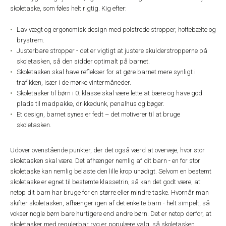
skoletaske, som føles helt rigtig. Kig efter:
Lav vægt og ergonomisk design med polstrede stropper, hoftebælte og
brystrem.
Justerbare stropper - det er vigtigt at justere skulderstropperne på
skoletasken, så den sidder optimalt på barnet.
Skoletasken skal have reflekser for at gøre barnet mere synligt i
trafikken, især i de mørke vintermåneder.
Skoletasker til børn i 0. klasse skal være lette at bære og have god
plads til madpakke, drikkedunk, penalhus og bøger.
Et design, barnet synes er fedt – det motiverer til at bruge
skoletasken.
Udover ovenstående punkter, der det også værd at overveje, hvor stor
skoletasken skal være. Det afhænger nemlig af dit barn - en for stor
skoletaske kan nemlig belaste den lille krop unødigt. Selvom en bestemt
skoletaske er egnet til bestemte klassetrin, så kan det godt være, at
netop dit barn har bruge for en større eller mindre taske. Hvornår man
skifter skoletasken, afhænger igen af det enkelte barn - helt simpelt, så
vokser nogle børn bare hurtigere end andre børn. Det er netop derfor, at
skoletasker med regulerbar ryg er populære valg, så skoletasken