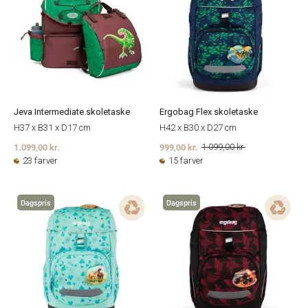
Jeva Intermediate skoletaske
Ergobag Flex skoletaske
H37 x B31 x D17 cm
H42 x B30 x D27 cm
1.099,00 kr.
999,00 kr.
1.099,00 kr.
23 farver
15 farver
Dagspris
Dagspris