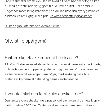
Skoletasker eller rygsække? Uanset hvad dit barn har behov for, så kan
du med garanti finde rigtig gode tilbud i vores outlet. Her samler vi
udgående modeller og kollektioner, så du kan købe den nye rygsæk eller
skoletaske til en rigtig skarp pris.
Se vores nedsatte rygsække her
.
Du kan også udforske hele vores outlet her
.
Ofte stille spørgsmål
Hvilken skoletaske er bedst til 0. klasse?
Til børn i 0. klasse anbefales en let og ergonomisk skoletaske med brede,
polstrede skulderstropper og justerbar ryg. Tasken bør have flere rum,
så børnene nemt kan organisere bøger, madpakke og penalhus.
Materialet bør være slidstærkt og gerne vandafvisende.
Hvor stor skal den første skoletaske være?
Den første skoletaske skal være passende i størrelsen til barnets krop –
typisk mellem 15-20 liter. Tasken skal kunne rumme en madpakke, en