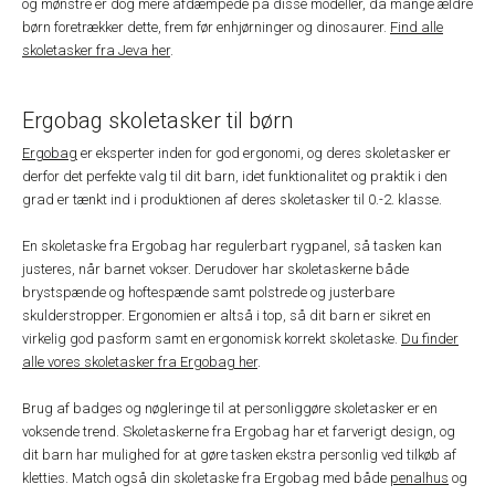
og mønstre er dog mere afdæmpede på disse modeller, da mange ældre
børn foretrækker dette, frem før enhjørninger og dinosaurer.
Find alle
skoletasker fra Jeva her
.
Ergobag skoletasker til børn
Ergobag
er eksperter inden for god ergonomi, og deres skoletasker er
derfor det perfekte valg til dit barn, idet funktionalitet og praktik i den
grad er tænkt ind i produktionen af deres skoletasker til 0.-2. klasse.
En skoletaske fra Ergobag har regulerbart rygpanel, så tasken kan
justeres, når barnet vokser. Derudover har skoletaskerne både
brystspænde og hoftespænde samt polstrede og justerbare
skulderstropper. Ergonomien er altså i top, så dit barn er sikret en
virkelig god pasform samt en ergonomisk korrekt skoletaske.
Du finder
alle vores skoletasker fra Ergobag her
.
Brug af badges og nøgleringe til at personliggøre skoletasker er en
voksende trend. Skoletaskerne fra Ergobag har et farverigt design, og
dit barn har mulighed for at gøre tasken ekstra personlig ved tilkøb af
kletties. Match også din skoletaske fra Ergobag med både
penalhus
og