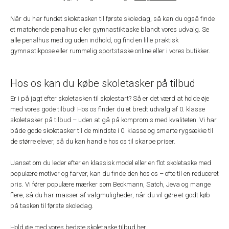
Når du har fundet skoletasken til første skoledag, så kan du også finde
et matchende penalhus eller gymnastiktaske blandt vores udvalg. Se
alle penalhus med og uden indhold, og find en lille praktisk
gymnastikpose eller rummelig sportstaske online eller i vores butikker.
Hos os kan du købe skoletasker på tilbud
Er i på jagt efter skoletasken til skolestart? Så er det værd at holde øje
med vores gode tilbud! Hos os finder du et bredt udvalg af 0. klasse
skoletasker på tilbud – uden at gå på kompromis med kvaliteten. Vi har
både gode skoletasker til de mindste i 0. klasse og smarte rygsække til
de større elever, så du kan handle hos os til skarpe priser.
Uanset om du leder efter en klassisk model eller en flot skoletaske med
populære motiver og farver, kan du finde den hos os – ofte til en reduceret
pris. Vi fører populære mærker som Beckmann, Satch, Jeva og mange
flere, så du har masser af valgmuligheder, når du vil gøre et godt køb
på tasken til første skoledag.
Hold øje med vores bedste skoletaske tilbud her
.