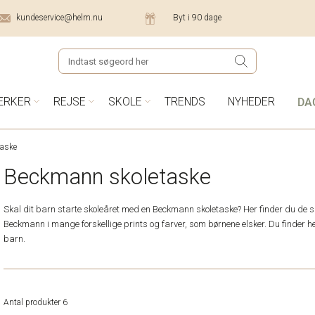
kundeservice@helm.nu
Byt i 90 dage
DA
ÆRKER
REJSE
SKOLE
TRENDS
NYHEDER
aske
Beckmann skoletaske
Skal dit barn starte skoleåret med en Beckmann skoletaske? Her finder du de 
Beckmann i mange forskellige prints og farver, som børnene elsker. Du finder helt
barn.
Antal produkter 6