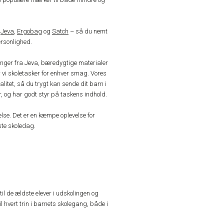
,
Jeva
,
Ergobag
og
Satch
– så du nemt
ersonlighed.
ninger fra Jeva, bæredygtige materialer
 vi skoletasker for enhver smag. Vores
litet, så du trygt kan sende dit barn i
r, og har godt styr på taskens indhold.
lse. Det er en kæmpe oplevelse for
ste skoledag.
til de ældste elever i udskolingen og
l hvert trin i barnets skolegang, både i