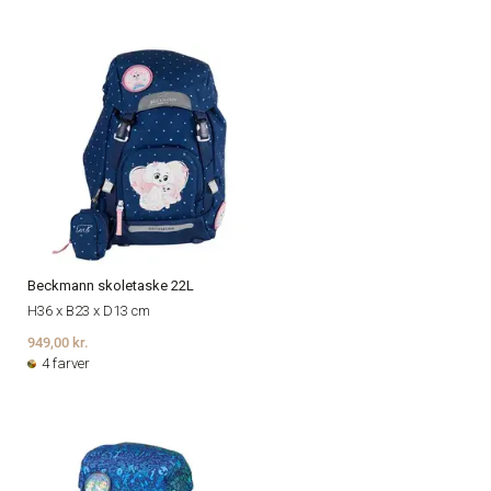
Beckmann skoletaske 22L
H36 x B23 x D13 cm
949,00 kr.
4 farver