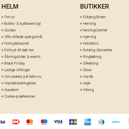
HELM
BUTIKKER
Om os
Esbjerg Broen
Butiks- & bytteoversigt
Herning
Guides
herningCentret
Ofte stillede spørgsmål
Hjørring
Fortrydelsesret
Holstebro
Fortryd dit køb her
Kolding Storcenter
Åbningstider & events
Ringkøbing
Black Friday
Silkeborg
Ledige stillinger
Skive
Om cookies på helm.nu
Varde
Handelsbetingelser
Vejle
Gavekort
Viborg
Cookie-præferencer