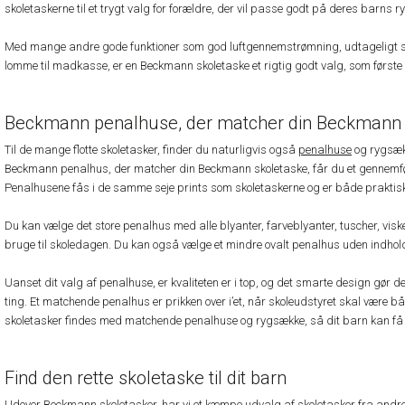
skoletaskerne til et trygt valg for forældre, der vil passe godt på deres barns 
Med mange andre gode funktioner som god luftgennemstrømning, udtageligt s
lomme til madkasse, er en Beckmann skoletaske et rigtig godt valg, som første s
Beckmann penalhuse, der matcher din Beckmann 
Til de mange flotte skoletasker, finder du naturligvis også
penalhuse
og rygsækk
Beckmann penalhus, der matcher din Beckmann skoletaske, får du et gennemført
Penalhusene fås i de samme seje prints som skoletaskerne og er både prakti
Du kan vælge det store penalhus med alle blyanter, farveblyanter, tuscher, visk
bruge til skoledagen. Du kan også vælge et mindre ovalt penalhus uden indhol
Uanset dit valg af penalhuse, er kvaliteten er i top, og det smarte design gør de
ting. Et matchende penalhus er prikken over i’et, når skoleudstyret skal være bå
skoletasker findes med matchende penalhuse og rygsække, så dit barn kan få 
Find den rette skoletaske til dit barn
Udover Beckmann skoletasker, har vi et kæmpe udvalg af skoletasker fra andr