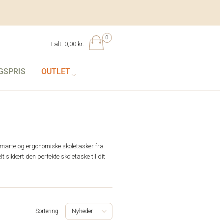
0
I alt:
0,00 kr.
GSPRIS
OUTLET
smarte og ergonomiske skoletasker fra
 sikkert den perfekte skoletaske til dit
Sortering
Nyheder