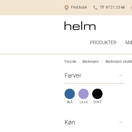
Find butik
Tlf 97 21 23 48
PRODUKTER
M
Forside
Beckmann
Beckmann skolet
Farver
BLÅ
LILLA
SORT
Køn