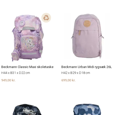
Beckmann Classic Maxi skoletaske
Beckmann Urban Midi rygsæk 26L
H44 x B31 x D22 cm
H42 x B29 x D18 cm
949,00 kr.
699,00 kr.