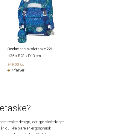
Beckmann skoletaske 22L
H36 x B23 x D13 cm
949,00 kr.
4 farver
etaske?
gennemtænkte design, der gør skoledagen
får du ikke bare en ergonomisk