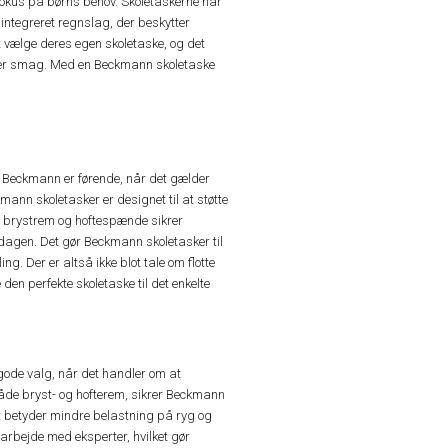
fokus på børns behov. Skoletaskerne har
integreret regnslag, der beskytter
at vælge deres egen skoletaske, og det
hver smag. Med en Beckmann skoletaske
. Beckmann er førende, når det gælder
mann skoletasker er designet til at støtte
, brystrem og hoftespænde sikrer
dagen. Det gør Beckmann skoletasker til
ng. Der er altså ikke blot tale om flotte
den perfekte skoletaske til det enkelte
gode valg, når det handler om at
både bryst- og hofterem, sikrer Beckmann
Det betyder mindre belastning på ryg og
arbejde med eksperter, hvilket gør