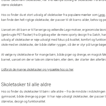
større skolebørn.
Hos os finder du et stort udvalg af skoletasker fra populære mærker som
Lego
kan finde den helt rigtige skoletaske, der passer til dit barns alder, behov og p
Uanset om dit barn er til farverige og velkendte Lego-motiver, ergonomiske løs
(genbrugte PET flasker) fra Ergobag eller de mere sporty design fra Satch, har
udvalg af skoletasker er nøje udvalgt med fokus på kvalitet, komfort og funktiona
skole med en skoletaske, der både støtter ryggen, så der er styr på tunge bøge
At vælge ny skoletaske er for mange børn, både piger og drenge, en magisk føle
barnet, uanset om der er tale om større børn, eller dem, der starter den allerfør
Udforsk de mange skoletasker og rygsække hos os her
.
Skoletasker til alle aldre
Hos os finder du skoletasker til børn i alle aldre – fra de mindste i indskolingen 
gymnasiet, både drenge og piger. Vi har nøje udvalgt skoletasker, der passer ti
størrelse, design og funktionalitet.