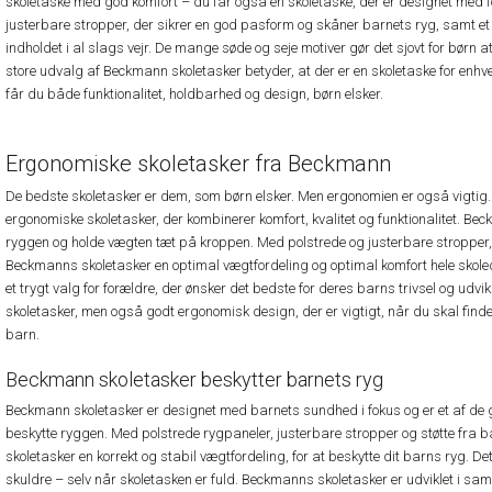
skoletaske med god komfort – du får også en skoletaske, der er designet med 
justerbare stropper, der sikrer en god pasform og skåner barnets ryg, samt et 
indholdet i al slags vejr. De mange søde og seje motiver gør det sjovt for børn 
store udvalg af Beckmann skoletasker betyder, at der er en skoletaske for en
får du både funktionalitet, holdbarhed og design, børn elsker.
Ergonomiske skoletasker fra Beckmann
De bedste skoletasker er dem, som børn elsker. Men ergonomien er også vigtig
ergonomiske skoletasker, der kombinerer komfort, kvalitet og funktionalitet. Beck
ryggen og holde vægten tæt på kroppen. Med polstrede og justerbare stropper
Beckmanns skoletasker en optimal vægtfordeling og optimal komfort hele skole
et trygt valg for forældre, der ønsker det bedste for deres barns trivsel og udvikli
skoletasker, men også godt ergonomisk design, der er vigtigt, når du skal finde 
barn.
Beckmann skoletasker beskytter barnets ryg
Beckmann skoletasker er designet med barnets sundhed i fokus og er et af de 
beskytte ryggen. Med polstrede rygpaneler, justerbare stropper og støtte fra 
skoletasker en korrekt og stabil vægtfordeling, for at beskytte dit barns ryg. 
skuldre – selv når skoletasken er fuld. Beckmanns skoletasker er udviklet i sam