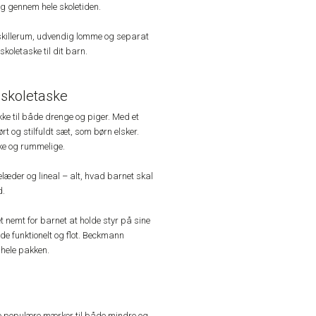
ryg gennem hele skoletiden.
killerum, udvendig lomme og separat
koletaske til dit barn.
skoletaske
e til både drenge og piger. Med et
 og stilfuldt sæt, som børn elsker.
ske og rummelige.
elæder og lineal – alt, hvad barnet skal
d.
t nemt for barnet at holde styr på sine
de funktionelt og flot. Beckmann
hele pakken.
e populære mærker til både mindre og