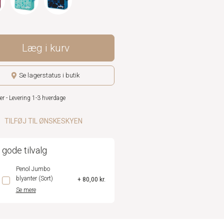
Læg i kurv
Se lagerstatus i butik
er - Levering 1-3 hverdage
TILFØJ TIL ØNSKESKYEN
 gode tilvalg
Penol Jumbo
blyanter (Sort)
+ 80,00 kr.
Se mere