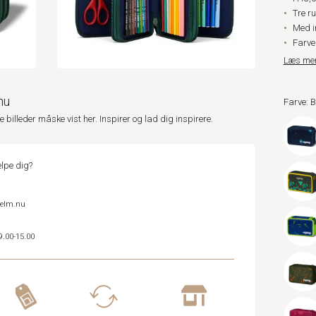
Tre r
Med i
Farve
Læs me
nu
Farve: 
ne billeder måske vist her. Inspirer og lad dig inspirere.
lpe dig?
helm.nu
9.00-15.00