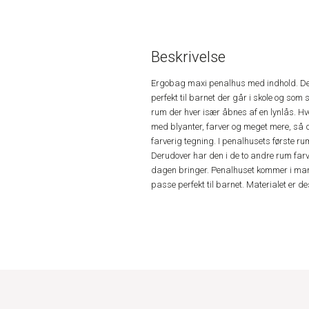
Beskrivelse
Ergobag maxi penalhus med indhold. Det
perfekt til barnet der går i skole og som
rum der hver især åbnes af en lynlås. Hve
med blyanter, farver og meget mere, så di
farverig tegning. I penalhusets første ru
Derudover har den i de to andre rum farve
dagen bringer. Penalhuset kommer i mang
passe perfekt til barnet. Materialet er 