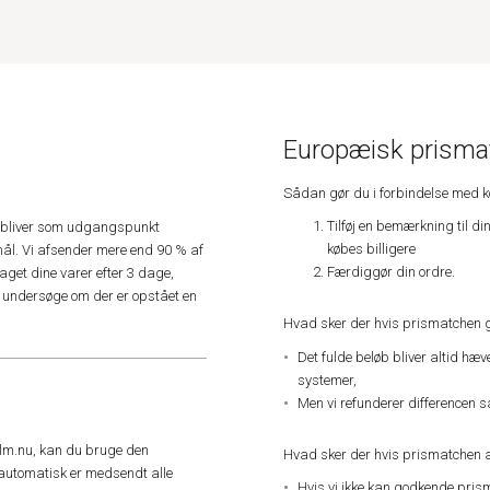
Europæisk prismat
Sådan gør du i forbindelse med 
Tilføj en bemærkning til di
e, bliver som udgangspunkt
købes billigere
ål. Vi afsender mere end 90 % af
Færdiggør din ordre.
get dine varer efter 3 dage,
an undersøge om der er opstået en
Hvad sker der hvis prismatchen 
Det fulde beløb bliver altid hæ
systemer,
Men vi refunderer differencen s
elm.nu, kan du bruge den
Hvad sker der hvis prismatchen a
automatisk er medsendt alle
Hvis vi ikke kan godkende pris