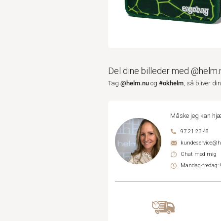
Del dine billeder med @helm.
@helm.nu
#okhelm
Tag
og
, så bliver di
Måske jeg kan hjæ
97 21 23 48
kundeservice@
Chat med mig
Mandag-fredag: 