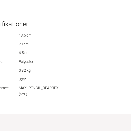
ifikationer
13,5 cm
20 cm
6,5 cm
e:
Polyester
0,32 kg
Børn
mmer:
MAXI PENCIL_BEARREX
(9Y0)