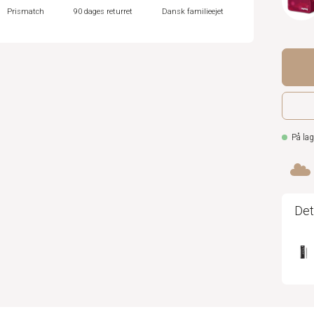
Prismatch
90 dages returret
Dansk familieejet
På lag
Det