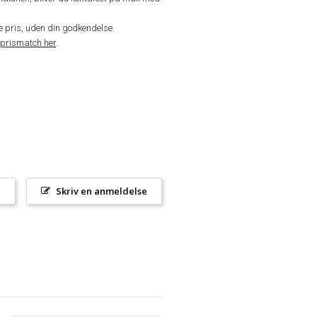
de pris, uden din godkendelse.
prismatch her
.
l
Skriv en anmeldelse