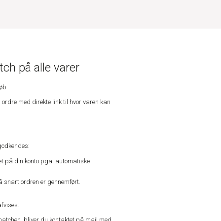
ch på alle varer
køb
n ordre med direkte link til hvor varen kan
godkendes:
vet på din konto pga. automatiske
å snart ordren er gennemført.
fvises:
matchen, bliver du kontaktet på mail med