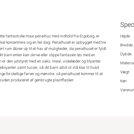
Spec
te fantastiske maxi penalhus med indhold fra Ergobag, er
Højde:
 skal koncentrere sig en hel dag. Penalhuset er opbygget med tre
Bredde:
rt rum åbner op til et hav af muligheder, da penalhuset er fyldt
Dybde:
t barn enten kan skrive eller slippe fantasien løs med en
m er den udstyret med en saks, lineal, viskelæder og blyanter.
Material
blyanter samt tusser, så dit barn altid vil stå klar til hvad
Vægt:
e forskellige farver og mønstre, så penalhuset kommer til at
desuden produceret af genbrugte plastflasker.
Køn:
Varenu