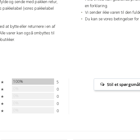
dfylde og sende med pakken retur,
en forklaring.
res pakkelabel (vores pakkelabel
Vi sender ikke varen til den ful
Du kan se vores betingelser for
 at bytte eller returnere i en af
Alle varer kan også ombyttes til
butikker.
100%
 ★
5
Stil et spørgsmå
0%
 ★
0
0%
 ★
0
0%
 ★
0
0%
 ★
0