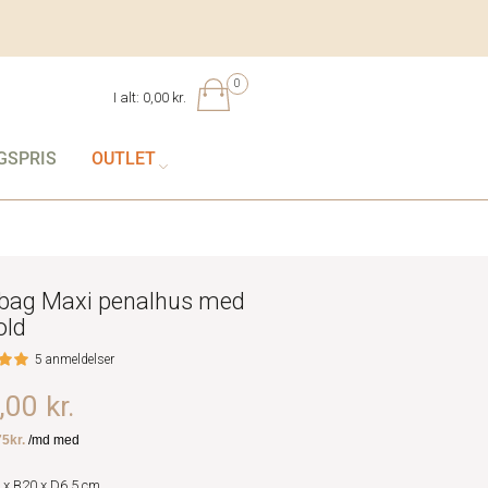
0
I alt:
0,00 kr.
GSPRIS
OUTLET
bag Maxi penalhus med
old
5 anmeldelser
00 kr.
 x B20 x D6,5 cm