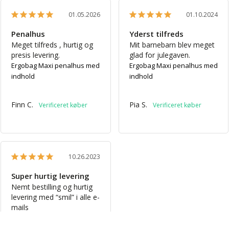
01.05.2026
01.10.2024
Penalhus
Yderst tilfreds
Meget tilfreds , hurtig og 
Mit barnebarn blev meget 
presis levering.
glad for julegaven.
Ergobag Maxi penalhus med
Ergobag Maxi penalhus med
indhold
indhold
Finn C.
Pia S.
10.26.2023
Super hurtig levering
Nemt bestilling og hurtig 
levering med “smil” i alle e-
mails

Tak
Ergobag Maxi penalhus med