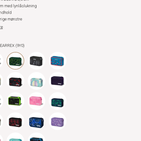
um med lynlåslukning
ndhold
rige mønstre
re
BEARREX (9Y0)