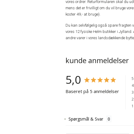
vores ordrer. Returformularen skal du u
mens det er frivilligt om du vil bruge vo
koster 49,- at bruge).
Du kan selvfølgelig også spare fragten ved
vores 12 fysiske Helm butikker i Jylland. 
andre varer i vores landsdækkende bytte
kunde anmeldelser
5,0
5
4
Baseret på 5 anmeldelser
3
2
1
Spørgsmål & Svar