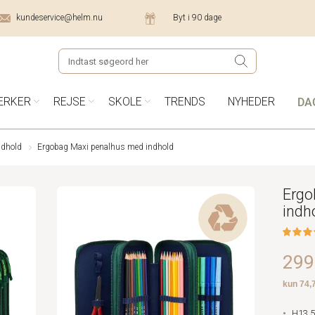
kundeservice@helm.nu
Byt i 90 dage
DA
ÆRKER
REJSE
SKOLE
TRENDS
NYHEDER
ndhold
Ergobag Maxi penalhus med indhold
Ergo
indh
299,
H13,5