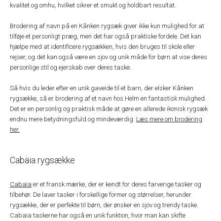
kvalitet og omhu, hvilket sikrer et smukt og holdbart resultat.
Brodering af navn på en Kånken rygsæk giver ikke kun mulighed for at
tilføje et personligt præg, men det har også praktiske fordele. Det kan
hjælpe med at identificere rygsækken, hvis den bruges til skole eller
rejser, og det kan også være en sjov og unik måde for børn at vise deres
personlige stil og ejerskab over deres taske.
Så hvis du leder efter en unik gaveide til et barn, der elsker Kånken
rygsække, så er brodering af et navn hos Helm en fantastisk mulighed.
Det er en personlig og praktisk måde at gøre en allerede ikonisk rygsæk
endnu mere betydningsfuld og mindeværdig.
Læs mere om brodering
her.
Cabäia rygsække
Cabaïa
er et fransk mærke, der er kendt for deres farverige tasker og
tilbehør. De laver tasker i forskellige former og størrelser, herunder
rygsække, der er perfekte til børn, der ønsker en sjov og trendy taske.
Cabaïa taskerne har også en unik funktion, hvor man kan skifte