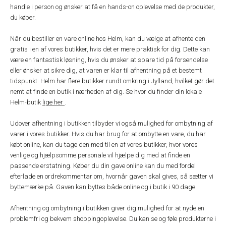
handle i person og ønsker at få en hands-on oplevelse med de produkter,
du køber.
Når du bestiller en vare online hos Helm, kan du vælge at afhente den
gratis i en af vores butikker, hvis det er mere praktisk for dig. Dette kan
være en fantastisk løsning, hvis du ønsker at spare tid på forsendelse
eller ønsker at sikre dig, at varen er klar til afhentning på et bestemt
tidspunkt. Helm har flere butikker rundt omkring i Jylland, hvilket gør det
nemt at finde en butik i nærheden af dig. Se hvor du finder din lokale
Helm-butik
lige her
.
Udover afhentning i butikken tilbyder vi også mulighed for ombytning af
varer i vores butikker. Hvis du har brug for at ombytte en vare, du har
købt online, kan du tage den med til en af vores butikker, hvor vores
venlige og hjælpsomme personale vil hjælpe dig med at finde en
passende erstatning. Køber du din gave online kan du med fordel
efterlade en ordrekommentar om, hvornår gaven skal gives, så sætter vi
byttemærke på. Gaven kan byttes både online og i butik i 90 dage.
Afhentning og ombytning i butikken giver dig mulighed for at nyde en
problemfri og bekvem shoppingoplevelse. Du kan se og føle produkterne i