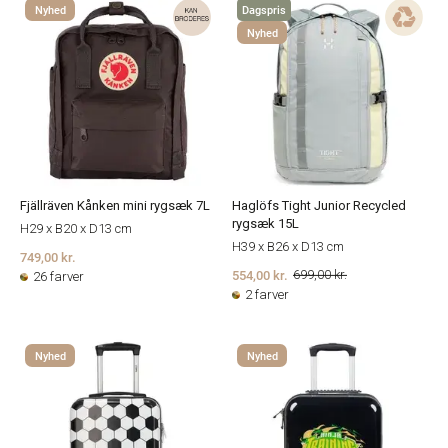
Nyhed
Dagspris
Nyhed
Fjällräven Kånken mini rygsæk 7L
Haglöfs Tight Junior Recycled
rygsæk 15L
H29 x B20 x D13 cm
H39 x B26 x D13 cm
749,00 kr.
554,00 kr.
699,00 kr.
26 farver
2 farver
Nyhed
Nyhed