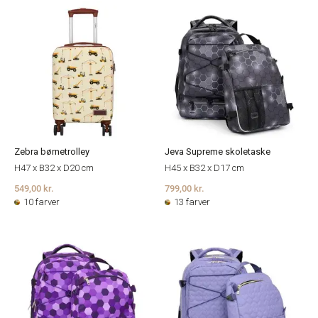
Zebra børnetrolley
Jeva Supreme skoletaske
H47 x B32 x D20 cm
H45 x B32 x D17 cm
549,00 kr.
799,00 kr.
10 farver
13 farver