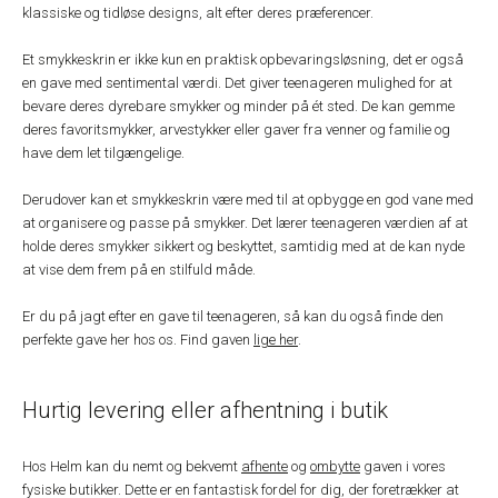
klassiske og tidløse designs, alt efter deres præferencer.
Et smykkeskrin er ikke kun en praktisk opbevaringsløsning, det er også
en gave med sentimental værdi. Det giver teenageren mulighed for at
bevare deres dyrebare smykker og minder på ét sted. De kan gemme
deres favoritsmykker, arvestykker eller gaver fra venner og familie og
have dem let tilgængelige.
Derudover kan et smykkeskrin være med til at opbygge en god vane med
at organisere og passe på smykker. Det lærer teenageren værdien af at
holde deres smykker sikkert og beskyttet, samtidig med at de kan nyde
at vise dem frem på en stilfuld måde.
Er du på jagt efter en gave til teenageren, så kan du også finde den
perfekte gave her hos os. Find gaven
lige her
.
Hurtig levering eller afhentning i butik
Hos Helm kan du nemt og bekvemt
afhente
og
ombytte
gaven i vores
fysiske butikker. Dette er en fantastisk fordel for dig, der foretrækker at