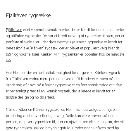
Fjällräven rygsække
Fjällräven
er et velkendt svensk mærke, der er kendt for deres slidstærke
og stilfulde rygsække. De har et bredt udvalg af rygsække til børn, der er
perfekte til skole eller udendørs eventyr. Fjällräven rygsække er kendt for
deres ikoniske "Kånken" rygsæk, der er blevet et populært valg blandt
børn og voksne. Især
Kånken Mini
-rygsækken er populær hos de mindste
børn.
Hos Helm er der en fantastisk mulighed for at gøre en Kånken rygsæk
fra Fjällräven endnu mere personlig ved at få broderet et navn på den.
Brodering af navn på Kånken rygsække er en fantastisk måde at tilføje
et personligt præg til en ikonisk rygsæk, der allerede er kendt for sit
tidløse design og holdbarhed.
Når du køber en Kånken rygsæk hos Helm, kan du vælge at tilføje en
brodering af et navn efter eget valg. Dette kan være navnet på den
person, du giver rygsækken til, eller en sjov besked eller et slogan, der vil
gøre rygsækken unik og betydningsfuld. Broderingen udføres med høj