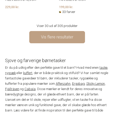
229,00 kr.
199,00 kr.
33 farver
Viser 30 ud af 305 produkter
Vis flere resultater
Sjove og farverige børnetasker
Er du på udkig efter den perfekte gave til et barn? Hvad med enen
taske
,
rygsæk
eller
kuffert
, der er både praktisk og stilfuld? Vi har samlet nogle
fantastiske gaveideer til børn, der inkluderer tasker, rygsække og
kufferter fra populære mærker som
Affenzahn
,
Ergobag
,
Sticky Lemon
,
Fjällräven
og
Cabaïa
. Disse mærker er kendt for deres innovative og
bæredygtige designs, der vil glæde ethvert barn, der er på farten.
Uanset om det er til skole, rejser eller udflugter, vil en taske fra disse
mærker være en unik og funktionel gave, der vil skabe glæde hos ethvert
barn. Læs videre for at finde inspiration til den perfekte gave til både