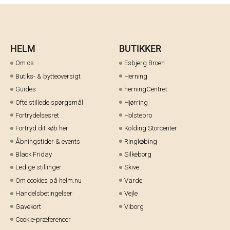
HELM
BUTIKKER
Om os
Esbjerg Broen
Butiks- & bytteoversigt
Herning
Guides
herningCentret
Ofte stillede spørgsmål
Hjørring
Fortrydelsesret
Holstebro
Fortryd dit køb her
Kolding Storcenter
Åbningstider & events
Ringkøbing
Black Friday
Silkeborg
Ledige stillinger
Skive
Om cookies på helm.nu
Varde
Handelsbetingelser
Vejle
Gavekort
Viborg
Cookie-præferencer