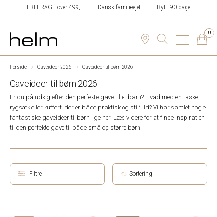
FRI FRAGT over 499,-
Dansk familieejet
Byt i 90 dage
0
Forside
Gaveideer 2026
Gaveideer til børn 2026
Gaveideer til børn 2026
Er du på udkig efter den perfekte gave til et barn? Hvad med en
taske
,
rygsæk
eller
kuffert
, der er både praktisk og stilfuld? Vi har samlet nogle
fantastiske gaveideer til børn lige her. Læs videre for at finde inspiration
til den perfekte gave til både små og større børn.
Filtre
Sortering