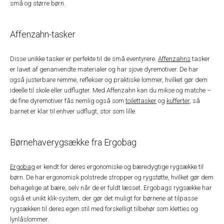
små og større børn.
Affenzahn-tasker
Disse unikke tasker er perfekte til de små eventyrere.
Affenzahns
tasker
er lavet af genanvendte materialer og har sjove dyremotiver. De har
også justerbare remme, reflekser og praktiske lommer, hvilket gør dem
ideelle til skole eller udflugter. Med Affenzahn kan du mikse og matche –
de fine dyremotiver fås nemlig også som
toilettasker
og
kufferter
, så
barnet er klar til enhver udflugt, stor som lille.
Børnehaverygsække fra Ergobag
Ergobag
er kendt for deres ergonomiske og bæredygtige rygsække til
børn. De har ergonomisk polstrede stropper og rygstøtte, hvilket gør dem
behagelige at bære, selv når de er fuldt læsset. Ergobags rygsække har
også et unikt klik-system, der gør det muligt for børnene at tilpasse
rygsækken til deres egen stil med forskelligt tilbehør som kletties og
lynlåslommer.