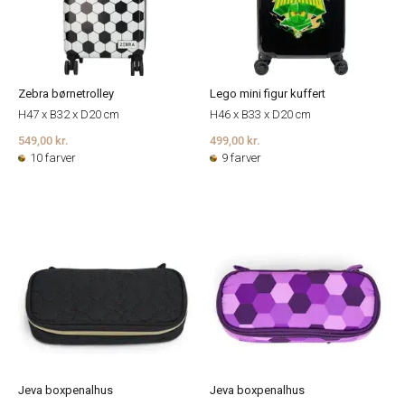
Zebra børnetrolley
Lego mini figur kuffert
H47 x B32 x D20 cm
H46 x B33 x D20 cm
549,00 kr.
499,00 kr.
10 farver
9 farver
Jeva boxpenalhus
Jeva boxpenalhus