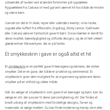
udseendet af tasken ved at ændre forlommen på rygsækken.
Rygsækkene fra Cabaïa vil med garanti være et hit hos både de mindre
og større børn.
Uanset om det er til skole, rejser eller udendørs eventyr, vil en taske,
rygsæk eller kuffert fra Affenzahn, Ergobag, Sticky Lemon, Fjällräven
eller Cabaïa være en fantastisk gave til børn. Disse mærker er kendt for
deres kvalitet, bæredygtighed og stilfulde designs, og de vil helt sikkert
glæde enhver lille eventyrer, der er på farten.
Et smykkeskrin i gave er også altid et hit
Et
smykkeskrin
er en perfekt gave til teenagere og børnene, der elsker
smykker. Det er en gave, der både er praktisk og sentimental. Et
smykkeskrin giver dem mulighed for at organisere og opbevare deres
smykker på en stilfuld og sikker måde.
Når du vælger et smykkeskrin som gave til en teenager og børn, kan du
vælge en stil, der passer til deres personlighed og stil. Der findes et
bredt udvalg af smykkeskrin med forskellige designs, farver og
materialer at vælge imellem. Du kan finde moderne og trendy skrin eller