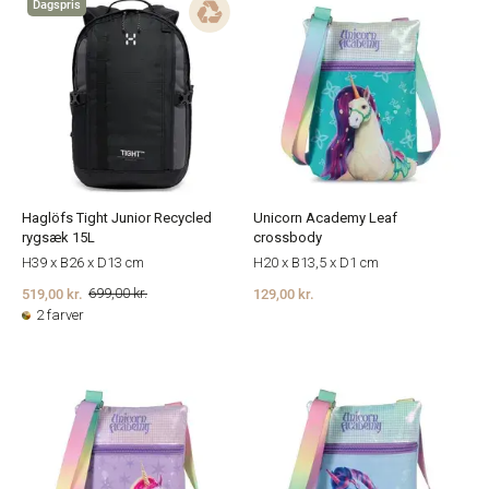
Dagspris
Haglöfs Tight Junior Recycled
Unicorn Academy Leaf
rygsæk 15L
crossbody
H39 x B26 x D13 cm
H20 x B13,5 x D1 cm
519,00 kr.
129,00 kr.
699,00 kr.
2 farver