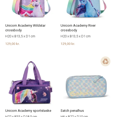
Unicorn Academy Wildstar
Unicorn Academy River
crossbody
crossbody
H20 x B13,5 x D1 cm
H20 x B13,5 x D1 cm
129,00 kr.
129,00 kr.
Unicorn Academy sportstaske
Satch penalhus
H22 x B35 x D18,5 cm
H6 x B22 x D10 cm