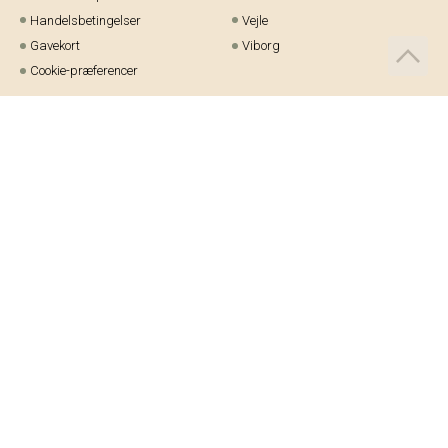
Handelsbetingelser
Vejle
Gavekort
Viborg
Cookie-præferencer
Telefon:
97 21 23 48
Email:
kundeservice@helm.nu
Mandag-fredag: 9.00-15.00