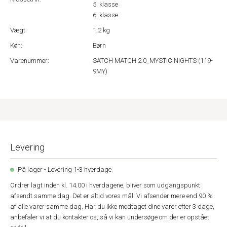
5. klasse
6. klasse
Vægt:
1,2 kg
Køn:
Børn
Varenummer:
SATCH MATCH 2.0_MYSTIC NIGHTS (119-
9MY)
Levering
På lager - Levering 1-3 hverdage
Ordrer lagt inden kl. 14.00 i hverdagene, bliver som udgangspunkt
afsendt samme dag. Det er altid vores mål. Vi afsender mere end 90 %
af alle varer samme dag. Har du ikke modtaget dine varer efter 3 dage,
anbefaler vi at du kontakter os, så vi kan undersøge om der er opstået