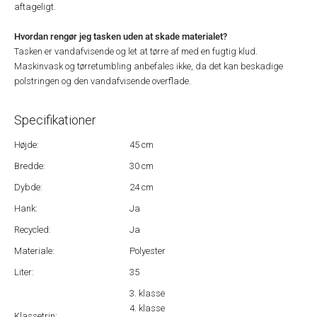
aftageligt.
Hvordan rengør jeg tasken uden at skade materialet?
Tasken er vandafvisende og let at tørre af med en fugtig klud.
Maskinvask og tørretumbling anbefales ikke, da det kan beskadige
polstringen og den vandafvisende overflade.
Specifikationer
Højde:
45 cm
Bredde:
30 cm
Dybde:
24 cm
Hank:
Ja
Recycled:
Ja
Materiale:
Polyester
Liter:
35
3. klasse
4. klasse
Klassetrin: