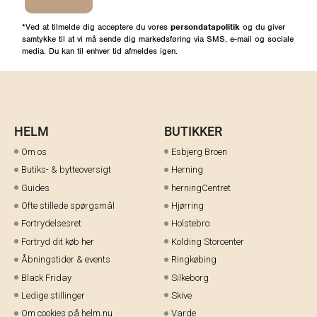
*Ved at tilmelde dig acceptere du vores
persondatapolitik
og du giver
samtykke til at vi må sende dig markedsføring via SMS, e-mail og sociale
media. Du kan til enhver tid afmeldes igen.
HELM
BUTIKKER
Om os
Esbjerg Broen
Butiks- & bytteoversigt
Herning
Guides
herningCentret
Ofte stillede spørgsmål
Hjørring
Fortrydelsesret
Holstebro
Fortryd dit køb her
Kolding Storcenter
Åbningstider & events
Ringkøbing
Black Friday
Silkeborg
Ledige stillinger
Skive
Om cookies på helm.nu
Varde