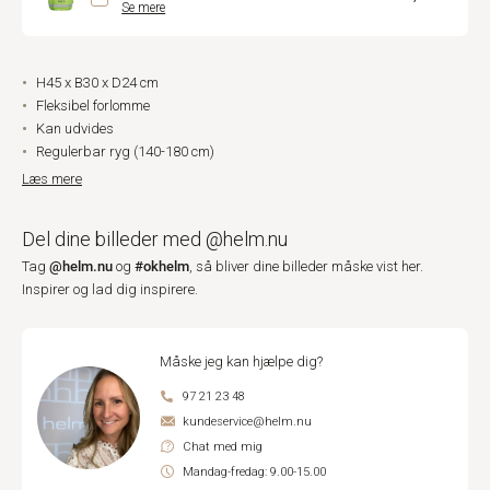
Se mere
H45 x B30 x D24 cm
Fleksibel forlomme
Kan udvides
Regulerbar ryg (140-180 cm)
Læs mere
Del dine billeder med @helm.nu
@helm.nu
#okhelm
Tag
og
, så bliver dine billeder måske vist her.
Inspirer og lad dig inspirere.
Måske jeg kan hjælpe dig?
97 21 23 48
kundeservice@helm.nu
Chat med mig
Mandag-fredag: 9.00-15.00