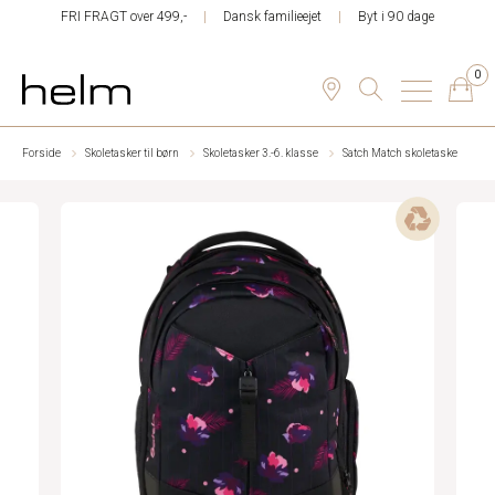
FRI FRAGT over 499,-
Dansk familieejet
Byt i 90 dage
0
Forside
Skoletasker til børn
Skoletasker 3.-6. klasse
Satch Match skoletaske