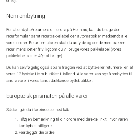
en fejl.
Nem ombytning
For at ombytte/returnere din ordre på Helm.nu, kan du bruge den
returformular samt returpakkelabel der automatisk er medsendt alle
vores ordrer. Returformularen skal du udfylde og sende med pakken
retur, mens det er frivilligt om du vil bruge vores pakkelabel (vores
pakkelabel koster 49,- at bruge).
Du kan selvfølgelig også spare fragten ved at bytte eller returnere i en af
vores 12 fysiske Helm butikker i Jylland. Alle varer kan også ombyttes til
andre varer i vores landsdækkende byttebutikker.
Europæisk prismatch på alle varer
Sådan gør du i forbindelse med køb
Tilføj en bemærkning til din ordre med direkte link til hvor varen
kan købes billigere
Færdiggør din ordre.