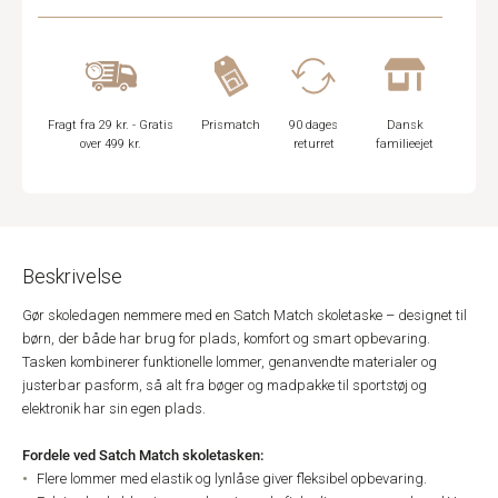
Fragt fra 29 kr. - Gratis
Prismatch
90 dages
Dansk
over 499 kr.
returret
familieejet
Beskrivelse
Gør skoledagen nemmere med en Satch Match skoletaske – designet til
børn, der både har brug for plads, komfort og smart opbevaring.
Tasken kombinerer funktionelle lommer, genanvendte materialer og
justerbar pasform, så alt fra bøger og madpakke til sportstøj og
elektronik har sin egen plads.
Fordele ved Satch Match skoletasken:
Flere lommer med elastik og lynlåse giver fleksibel opbevaring.