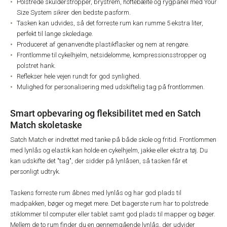
Polstrede skulderstropper, brystrem, hoftebælte og rygpanel med Your
Size System sikrer den bedste pasform.
Tasken kan udvides, så det forreste rum kan rumme 5 ekstra liter,
perfekt til lange skoledage.
Produceret af genanvendte plastikflasker og nem at rengøre.
Frontlomme til cykelhjelm, netsidelomme, kompressionsstropper og
polstret hank.
Reflekser hele vejen rundt for god synlighed.
Mulighed for personalisering med udskiftelig tag på frontlommen.
Smart opbevaring og fleksibilitet med en Satch
Match skoletaske
Satch Match er indrettet med tanke på både skole og fritid. Frontlommen
med lynlås og elastik kan holde en cykelhjelm, jakke eller ekstra tøj. Du
kan udskifte det "tag", der sidder på lynlåsen, så tasken får et
personligt udtryk.
Taskens forreste rum åbnes med lynlås og har god plads til
madpakken, bøger og meget mere. Det bagerste rum har to polstrede
stiklommer til computer eller tablet samt god plads til mapper og bøger.
Mellem de to rum finder du en gennemgående lynlås, der udvider