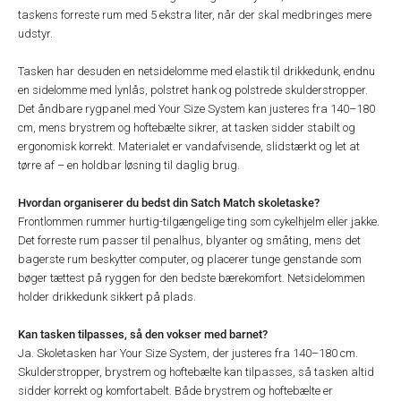
taskens forreste rum med 5 ekstra liter, når der skal medbringes mere
udstyr.
Tasken har desuden en netsidelomme med elastik til drikkedunk, endnu
en sidelomme med lynlås, polstret hank og polstrede skulderstropper.
Det åndbare rygpanel med Your Size System kan justeres fra 140–180
cm, mens brystrem og hoftebælte sikrer, at tasken sidder stabilt og
ergonomisk korrekt. Materialet er vandafvisende, slidstærkt og let at
tørre af – en holdbar løsning til daglig brug.
Hvordan organiserer du bedst din Satch Match skoletaske?
Frontlommen rummer hurtig-tilgængelige ting som cykelhjelm eller jakke.
Det forreste rum passer til penalhus, blyanter og småting, mens det
bagerste rum beskytter computer, og placerer tunge genstande som
bøger tættest på ryggen for den bedste bærekomfort. Netsidelommen
holder drikkedunk sikkert på plads.
Kan tasken tilpasses, så den vokser med barnet?
Ja. Skoletasken har Your Size System, der justeres fra 140–180 cm.
Skulderstropper, brystrem og hoftebælte kan tilpasses, så tasken altid
sidder korrekt og komfortabelt. Både brystrem og hoftebælte er