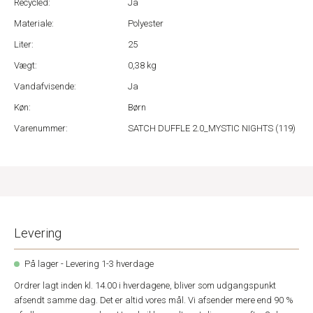
Recycled:
Ja
Materiale:
Polyester
Liter:
25
Vægt:
0,38 kg
Vandafvisende:
Ja
Køn:
Børn
Varenummer:
SATCH DUFFLE 2.0_MYSTIC NIGHTS (119)
Levering
På lager - Levering 1-3 hverdage
Ordrer lagt inden kl. 14.00 i hverdagene, bliver som udgangspunkt
afsendt samme dag. Det er altid vores mål. Vi afsender mere end 90 %