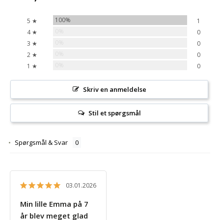
100%
5 ★
1
0%
4 ★
0
0%
3 ★
0
0%
2 ★
0
0%
1 ★
0
Skriv en anmeldelse
Stil et spørgsmål
Spørgsmål & Svar
03.01.2026
Min lille Emma på 7
år blev meget glad