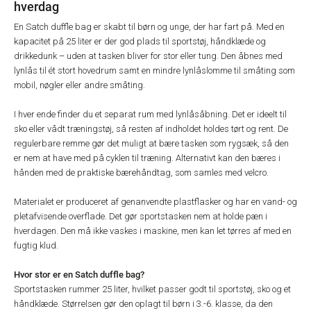
hverdag
En Satch duffle bag er skabt til børn og unge, der har fart på. Med en
kapacitet på 25 liter er der god plads til sportstøj, håndklæde og
drikkedunk – uden at tasken bliver for stor eller tung. Den åbnes med
lynlås til ét stort hovedrum samt en mindre lynlåslomme til småting som
mobil, nøgler eller andre småting.
I hver ende finder du et separat rum med lynlåsåbning. Det er ideelt til
sko eller vådt træningstøj, så resten af indholdet holdes tørt og rent. De
regulerbare remme gør det muligt at bære tasken som rygsæk, så den
er nem at have med på cyklen til træning. Alternativt kan den bæres i
hånden med de praktiske bærehåndtag, som samles med velcro.
Materialet er produceret af genanvendte plastflasker og har en vand- og
pletafvisende overflade. Det gør sportstasken nem at holde pæn i
hverdagen. Den må ikke vaskes i maskine, men kan let tørres af med en
fugtig klud.
Hvor stor er en Satch duffle bag?
Sportstasken rummer 25 liter, hvilket passer godt til sportstøj, sko og et
håndklæde. Størrelsen gør den oplagt til børn i 3.-6. klasse, da den