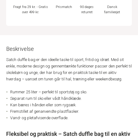
Fragt fra 29 kr. - Gratis
Prismatch
90 dages
Dansk
over 499 kr.
returret
familieejet
Beskrivelse
Satch duffle bag er den ideelle taske til sport, fritid og idræt. Med sit
enkle, moderne design og gennemtænkte funktioner passer den perfekt til
skolebørn og unge, der har brug for en praktisk taske til en aktiv
hverdag – uanset om turen går til hal, træning eller weekendbesøg.
Rummer 25 liter – perfekt til sportstøj og sko.
Separat rum til sko eller vådt håndklæde.
Kan bæres i hånden eller som rygsæk.
Fremstillet af genanvendte plastflasker.
Vand- og pletafvisende overflade.
Fleksibel og praktisk – Satch duffle bag til en aktiv