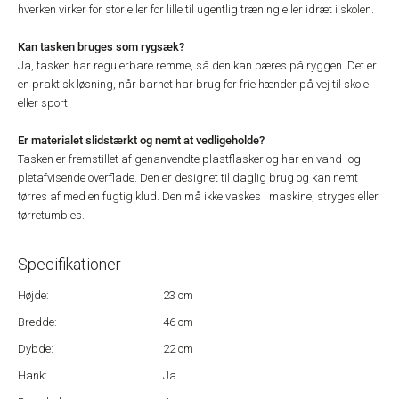
hverken virker for stor eller for lille til ugentlig træning eller idræt i skolen.
Kan tasken bruges som rygsæk?
Ja, tasken har regulerbare remme, så den kan bæres på ryggen. Det er
en praktisk løsning, når barnet har brug for frie hænder på vej til skole
eller sport.
Er materialet slidstærkt og nemt at vedligeholde?
Tasken er fremstillet af genanvendte plastflasker og har en vand- og
pletafvisende overflade. Den er designet til daglig brug og kan nemt
tørres af med en fugtig klud. Den må ikke vaskes i maskine, stryges eller
tørretumbles.
Specifikationer
Højde:
23 cm
Bredde:
46 cm
Dybde:
22 cm
Hank:
Ja