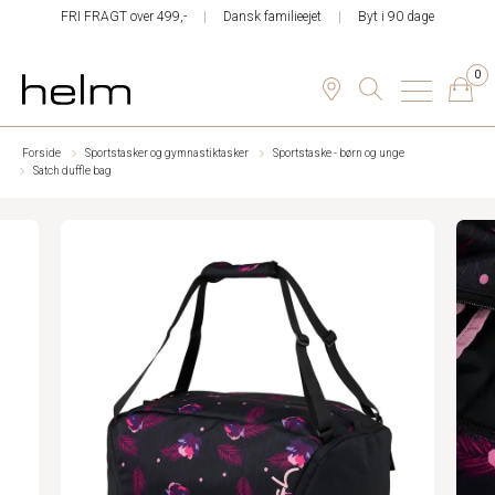
FRI FRAGT over 499,-
Dansk familieejet
Byt i 90 dage
0
Forside
Sportstasker og gymnastiktasker
Sportstaske - børn og unge
Satch duffle bag