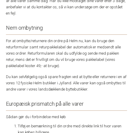
af alle varer samme dag. Har du ikke modtaget dine varer efter 3 dage,
anbefaler vi at du kontakter os, så vi kan undersøge om der er opstået
en fejl.
Nem ombytning
For at ombytte/returnere din ordre på Helm.nu, kan du bruge den
returformular samt returpakkelabel der automatisk er medsendt alle
vores ordrer. Returformularen skal du udfylde og sende med pakken
retur, mens det er frivilligt om du vil bruge vores pakkelabel (vores
pakkelabel koster 49,- at bruge).
Du kan selvfølgelig også spare fragten ved at bytte eller returnere i en af
vores 12 fysiske Helm butikker i Jylland. Alle varer kan også ombyttes til
andre varer i vores landsdækkende byttebutikker.
Europæisk prismatch på alle varer
Sådan gør du i forbindelse med køb
Tilføj en bemærkning til din ordre med direkte link til hvor varen
kan købes billigere