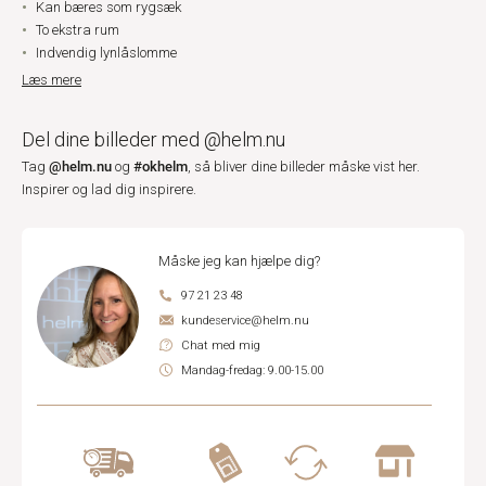
Kan bæres som rygsæk
To ekstra rum
Indvendig lynlåslomme
Læs mere
Del dine billeder med @helm.nu
@helm.nu
#okhelm
Tag
og
, så bliver dine billeder måske vist her.
Inspirer og lad dig inspirere.
Måske jeg kan hjælpe dig?
97 21 23 48
kundeservice@helm.nu
Chat med mig
Mandag-fredag: 9.00-15.00