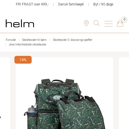
FRI FRAGT over 499,-
Dansk familieejet
Byt i 90 dage
0
Forside
Skoletasker til børn
Skoletaske: 0. klasse og opefter
Jeva Intermediate skoletaske
14%