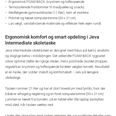
Ergonomisk FOAM-BACK, brystrem og hoftespænde.
Termoisolerede frontlommer til madpakke og snacks.
Medfølgende gymnastiktaske (11 liter), nem at montere.
Polstret og hævet computerlomme (30 x 21 cm).
Lav vægt, vandafvisende materiale og reflekser hele vejen rundt.
Ergonomisk komfort og smart opdeling i Jeva
Intermediate skoletaske
Jeva Intermediate skoletasken er designet med fokus på børns anatomi
og daglige behov i indskolingen. Det velkendte FOAM-BACK rygpanel
sikrer optimal støtte de rigtige steder, mens polstrede skulderstropper,
regulerbar brystrem og hoftespænde fordeler vægten korrekt. Resultatet
er en taske, der sidder stabilt og komfortabelt – selv på længere
skoledage.
Tasken rummer 21 liter og har et stort hovedrum med lynlås, hvor der
både er aftagelig nøglering og en foret computerlomme (30 x 21 cm).
Lommen er hævet fra bunden, så en tablet eller lille laptop beskyttes
mod stød, når tasken sættes ned.
Under den store klap med snører gemmer der sig praktiske detaljer som