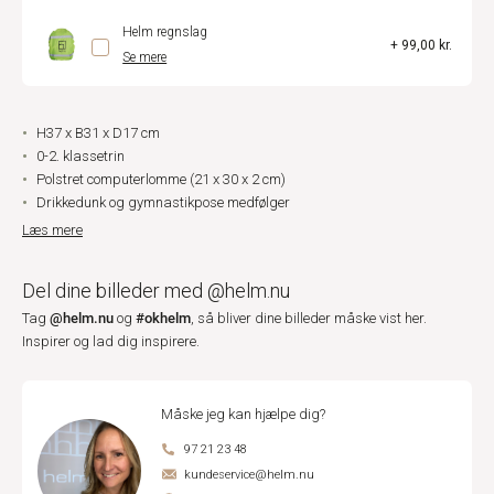
Helm regnslag
+ 99,00 kr.
Se mere
H37 x B31 x D17 cm
0-2. klassetrin
Polstret computerlomme (21 x 30 x 2 cm)
Drikkedunk og gymnastikpose medfølger
Læs mere
Del dine billeder med @helm.nu
@helm.nu
#okhelm
Tag
og
, så bliver dine billeder måske vist her.
Inspirer og lad dig inspirere.
Måske jeg kan hjælpe dig?
97 21 23 48
kundeservice@helm.nu