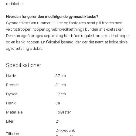
redskaber.
Hvordan fungerer den medfølgende gymnastiktaske?
Gymnastiktasken rummer 11 liter og fastgøres nemt på fronten med
velcrostropper i toppen og velcrovedhæftning i bunden af skoletasken.
Den kan også bruges separat og har både regulerbare skulderstropper
og en hank i toppen. En fleksibel løsning, der gør det nemt at holde skole-
og idrætsting adskilt.
Specifikationer
Højde:
37 cm
Bredde:
31 cm
Dybde:
17 cm
Hank:
Ja
Materiale:
Polyester
Liter:
21
Drikkedunk
Tilbehør