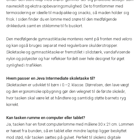
navneskilt og ekstra opbevaringsmulighed. De to frontlommer med
termoisolering er ideelle til madpakke og snacks, så maden holder sig
frisk. I siden finder du en lomme med snøre til den medfølgende
drikkedunk samt en stiklomme til fx buskort.
Den medfølgende gymnastiktaske monteres nemt på fronten med velcro
og kan også bruges separat med regulerbare skulderstropper.
Skoletaske og gymnastiktaske er fremstillet i slidstærk, vandafvisende
nylon og polyester og har reflekser fordelt over hele designet for øget
synlighed i trafikken.
Hvem passer en Jeva Intermediate skoletaske til?
Skoletasken er udviklet til børn i 0.–2. klasse. Størrelsen, den lave vægt
og den ergonomiske opbygning gør den velegnet til de første skoleår,
hvor tasken skal være let at håndtere og samtidig støtte barnets ryg
korrekt.
Kan tasken rumme en computer eller tablet?
Ja, tasken har en foret computerlomme med målene 30 x 21 cm. Lommen
er hævet fra bunden, så en tablet eller mindre laptop ligger beskyttet
mod stød, når tasken sættes på gulvet. Perfekt til skolens digitale