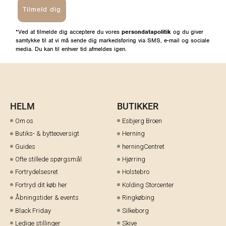
Tilmeld dig
*Ved at tilmelde dig acceptere du vores
persondatapolitik
og du giver
samtykke til at vi må sende dig markedsføring via SMS, e-mail og sociale
media. Du kan til enhver tid afmeldes igen.
HELM
BUTIKKER
Om os
Esbjerg Broen
Butiks- & bytteoversigt
Herning
Guides
herningCentret
Ofte stillede spørgsmål
Hjørring
Fortrydelsesret
Holstebro
Fortryd dit køb her
Kolding Storcenter
Åbningstider & events
Ringkøbing
Black Friday
Silkeborg
Ledige stillinger
Skive