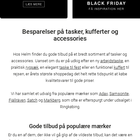
Besparelser på tasker, kufferter og
accessories
Hos Helm finder du gode tilbud på et bredt sortiment af tasker og
accessories. Uanset om du er på udkig efter en ny
arbejdstaske
, en
praktisk
rygsæk
, en elegant
taske til fest
eller en funktionel
kuffert
til
rejsen, er årets største shoppedag det helt rette tidspunkt at købe
kvalitetsvarer til gode priser.
Vi har samlet et udvalg fra populære mærker som
Adax
,
Samsonite
,
Fjällräven
,
Satch
og
Markberg
, som ofte er efterspurgt under udsalget i
Ringkøbing.
Gode tilbud på populære mærker
Er du en af dem, der ikke vil gå glip af de vildeste tilbud, kan det være en