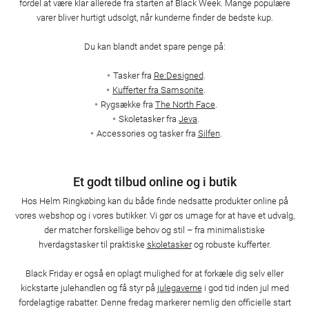
fordel at være klar allerede fra starten af Black Week. Mange populære
varer bliver hurtigt udsolgt, når kunderne finder de bedste kup.
Du kan blandt andet spare penge på:
Tasker fra
Re:Designed
.
Kufferter fra Samsonite
.
Rygsække fra
The North Face
.
Skoletasker fra
Jeva
.
Accessories og tasker fra
Silfen
.
Et godt tilbud online og i butik
Hos Helm Ringkøbing kan du både finde nedsatte produkter online på
vores webshop og i vores butikker. Vi gør os umage for at have et udvalg,
der matcher forskellige behov og stil – fra minimalistiske
hverdagstasker til praktiske
skoletasker
og robuste kufferter.
Black Friday er også en oplagt mulighed for at forkæle dig selv eller
kickstarte julehandlen og få styr på
julegaverne
i god tid inden jul med
fordelagtige rabatter. Denne fredag markerer nemlig den officielle start