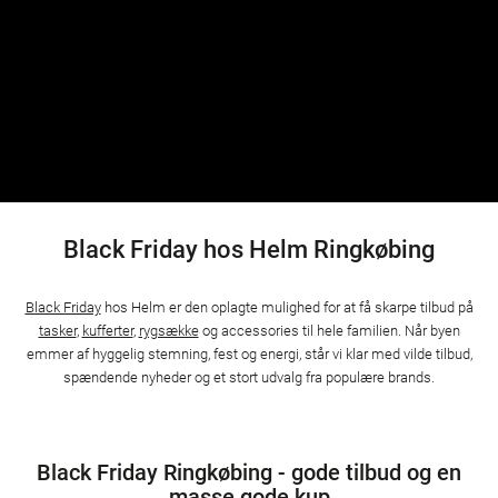
Black Friday hos Helm Ringkøbing
Black Friday
hos Helm er den oplagte mulighed for at få skarpe tilbud på
tasker
,
kufferter
,
rygsække
og accessories til hele familien. Når byen
emmer af hyggelig stemning, fest og energi, står vi klar med vilde tilbud,
spændende nyheder og et stort udvalg fra populære brands.
Black Friday Ringkøbing - gode tilbud og en
masse gode kup