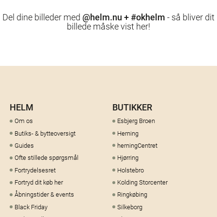
Del dine billeder med
@helm.nu + #okhelm
- så bliver dit
billede måske vist her!
HELM
BUTIKKER
Om os
Esbjerg Broen
Butiks- & bytteoversigt
Herning
Guides
herningCentret
Ofte stillede spørgsmål
Hjørring
Fortrydelsesret
Holstebro
Fortryd dit køb her
Kolding Storcenter
Åbningstider & events
Ringkøbing
Black Friday
Silkeborg