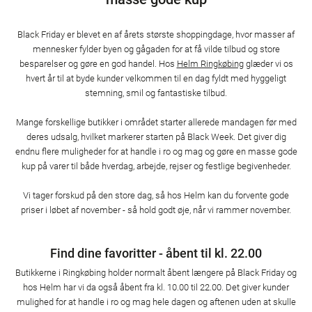
Black Friday er blevet en af årets største shoppingdage, hvor masser af
mennesker fylder byen og gågaden for at få vilde tilbud og store
besparelser og gøre en god handel. Hos
Helm Ringkøbing
glæder vi os
hvert år til at byde kunder velkommen til en dag fyldt med hyggeligt
stemning, smil og fantastiske tilbud.
Mange forskellige butikker i området starter allerede mandagen før med
deres udsalg, hvilket markerer starten på Black Week. Det giver dig
endnu flere muligheder for at handle i ro og mag og gøre en masse gode
kup på varer til både hverdag, arbejde, rejser og festlige begivenheder.
Vi tager forskud på den store dag, så hos Helm kan du forvente gode
priser i løbet af november - så hold godt øje, når vi rammer november.
Find dine favoritter - åbent til kl. 22.00
Butikkerne i Ringkøbing holder normalt åbent længere på Black Friday og
hos Helm har vi da også åbent fra kl. 10.00 til 22.00. Det giver kunder
mulighed for at handle i ro og mag hele dagen og aftenen uden at skulle