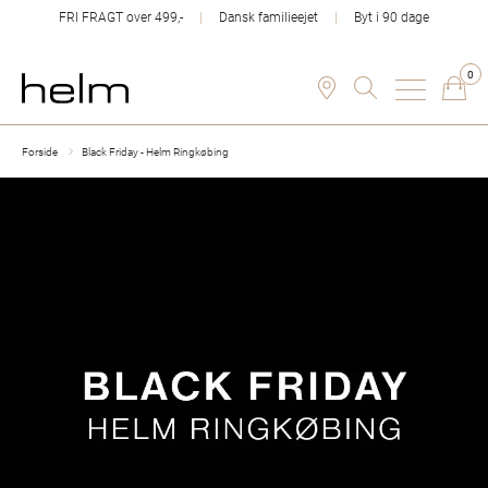
FRI FRAGT over 499,-
Dansk familieejet
Byt i 90 dage
0
Forside
Black Friday - Helm Ringkøbing