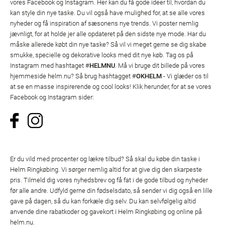
vores Facebook og Instagram. Her kan du få gode ideer til, hvordan du
kan style din nye taske. Du vil også have mulighed for, at se alle vores
nyheder og få inspiration af sæsonens nye trends. Vi poster nemlig
jævnligt, for at holde jer alle opdateret på den sidste nye mode. Har du
måske allerede købt din nye taske? Så vil vi meget gerne se dig skabe
smukke, specielle og dekorative looks med dit nye køb. Tag os på
Instagram med hashtaget #
HELMNU
. Må vi bruge dit billede på vores
hjemmeside helm.nu? Så brug hashtagget #
OKHELM
- Vi glæder os til
at se en masse inspirerende og cool looks! Klik herunder, for at se vores
Facebook og Instagram sider:
Er du vild med procenter og lækre tilbud? Så skal du købe din taske i
Helm Ringkøbing. Vi sørger nemlig altid for at give dig den skarpeste
pris. Tilmeld dig vores nyhedsbrev og få fat i de gode tilbud og nyheder
før alle andre. Udfyld gerne din fødselsdato, så sender vi dig også en lille
gave på dagen, så du kan forkæle dig selv. Du kan selvfølgelig altid
anvende dine rabatkoder og gavekort i Helm Ringkøbing og online på
helm.nu.