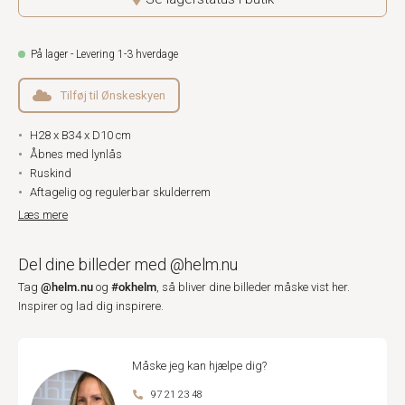
På lager - Levering 1-3 hverdage
Tilføj til Ønskeskyen
H28 x B34 x D10 cm
Åbnes med lynlås
Ruskind
Aftagelig og regulerbar skulderrem
Læs mere
Del dine billeder med @helm.nu
@helm.nu
#okhelm
Tag
og
, så bliver dine billeder måske vist her.
Inspirer og lad dig inspirere.
Måske jeg kan hjælpe dig?
97 21 23 48