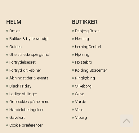
HELM
BUTIKKER
Om os
Esbjerg Broen
Butiks- & bytteoversigt
Herning
Guides
herningCentret
Ofte stillede spørgsmål
Hjørring
Fortrydelsesret
Holstebro
Fortryd dit køb her
Kolding Storcenter
Åbningstider & events
Ringkøbing
Black Friday
Silkeborg
Ledige stillinger
Skive
Om cookies på helm.nu
Varde
Handelsbetingelser
Vejle
Gavekort
Viborg
Cookie-præferencer