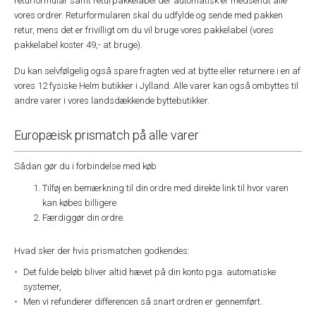
returformular samt returpakkelabel der automatisk er medsendt alle
vores ordrer. Returformularen skal du udfylde og sende med pakken
retur, mens det er frivilligt om du vil bruge vores pakkelabel (vores
pakkelabel koster 49,- at bruge).
Du kan selvfølgelig også spare fragten ved at bytte eller returnere i en af
vores 12 fysiske Helm butikker i Jylland. Alle varer kan også ombyttes til
andre varer i vores landsdækkende byttebutikker.
Europæisk prismatch på alle varer
Sådan gør du i forbindelse med køb
Tilføj en bemærkning til din ordre med direkte link til hvor varen
kan købes billigere
Færdiggør din ordre.
Hvad sker der hvis prismatchen godkendes:
Det fulde beløb bliver altid hævet på din konto pga. automatiske
systemer,
Men vi refunderer differencen så snart ordren er gennemført.