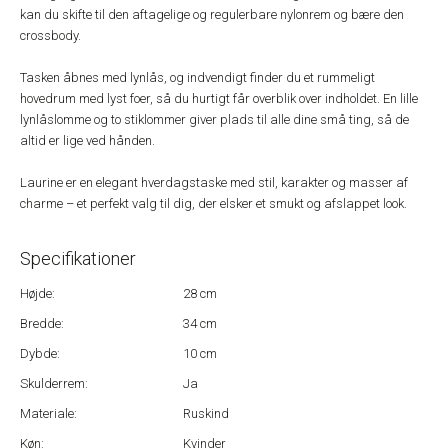
kan du skifte til den aftagelige og regulerbare nylonrem og bære den
crossbody.
Tasken åbnes med lynlås, og indvendigt finder du et rummeligt
hovedrum med lyst foer, så du hurtigt får overblik over indholdet. En lille
lynlåslomme og to stiklommer giver plads til alle dine små ting, så de
altid er lige ved hånden.
Laurine er en elegant hverdagstaske med stil, karakter og masser af
charme – et perfekt valg til dig, der elsker et smukt og afslappet look.
Specifikationer
Højde:
28 cm
Bredde:
34 cm
Dybde:
10 cm
Skulderrem:
Ja
Materiale:
Ruskind
Køn:
Kvinder