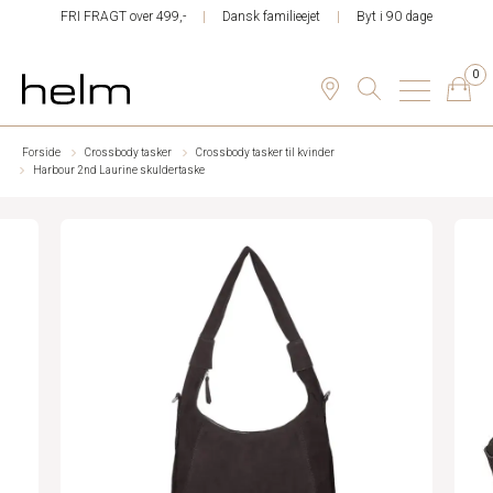
FRI FRAGT over 499,-
Dansk familieejet
Byt i 90 dage
0
Forside
Crossbody tasker
Crossbody tasker til kvinder
Harbour 2nd Laurine skuldertaske