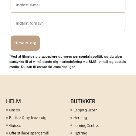
Tilmeld dig
*Ved at tilmelde dig acceptere du vores
persondatapolitik
og du giver
samtykke til at vi må sende dig markedsføring via SMS, e-mail og sociale
media. Du kan til enhver tid afmeldes igen.
HELM
BUTIKKER
Om os
Esbjerg Broen
Butiks- & bytteoversigt
Herning
Guides
herningCentret
Ofte stillede spørgsmål
Hjørring