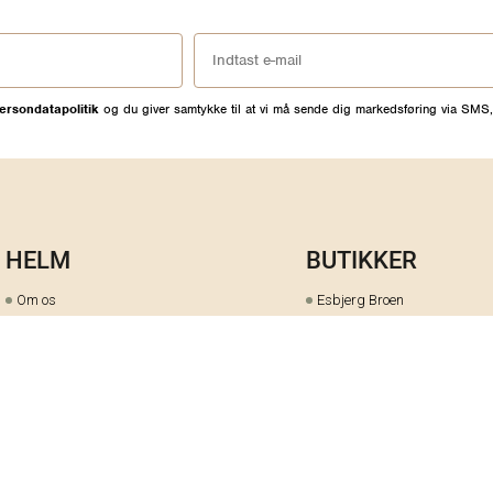
ersondatapolitik
og du giver samtykke til at vi må sende dig markedsføring via SMS,
HELM
BUTIKKER
Om os
Esbjerg Broen
Butiks- & bytteoversigt
Herning
Guides
herningCentret
Ofte stillede spørgsmål
Hjørring
Fortrydelsesret
Holstebro
Fortryd dit køb her
Kolding Storcenter
Åbningstider & events
Ringkøbing
Black Friday
Silkeborg