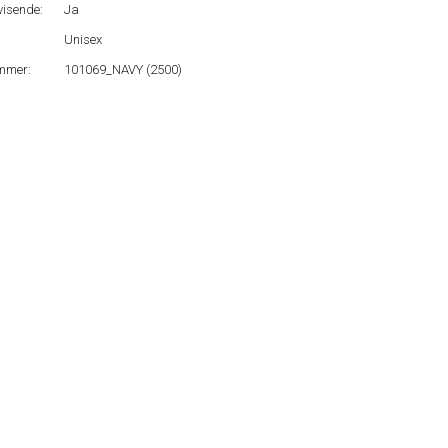
isende:
Ja
Unisex
mmer:
101069_NAVY (2500)