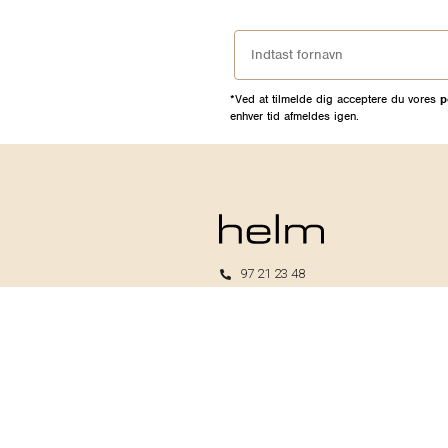
*Ved at tilmelde dig acceptere du vores
p
enhver tid afmeldes igen.
97 21 23 48
kundeservice@helm.nu
Mandag-fredag: 9.00-15.00
Helm I/S
CVR: 33739370