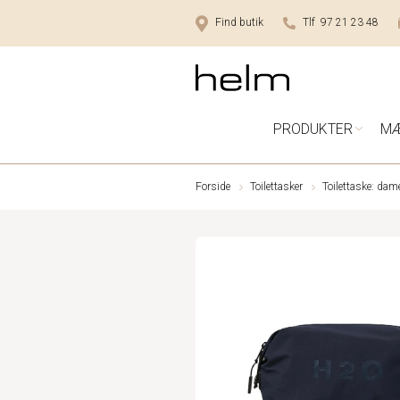
Find butik
Tlf 97 21 23 48
PRODUKTER
M
Forside
Toilettasker
Toilettaske: dam