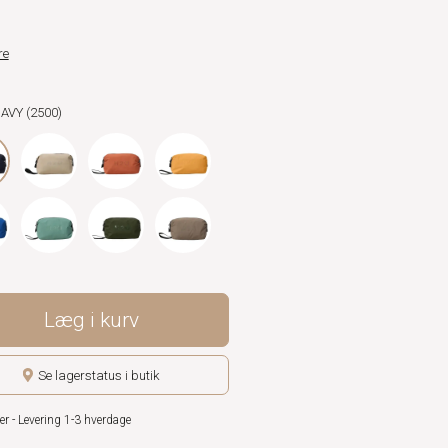
re
NAVY (2500)
Læg i kurv
Se lagerstatus i butik
er - Levering 1-3 hverdage