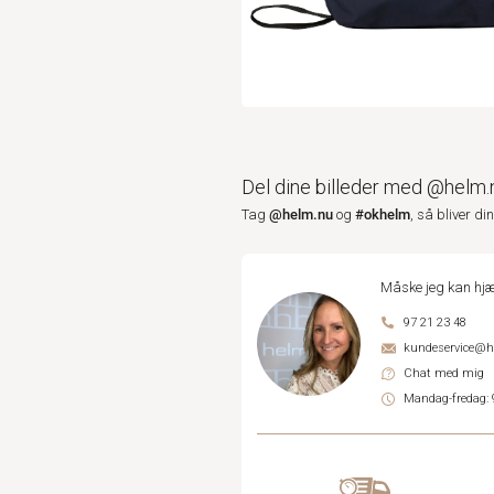
Del dine billeder med @helm.
@helm.nu
#okhelm
Tag
og
, så bliver di
Måske jeg kan hjæ
97 21 23 48
kundeservice@
Chat med mig
Mandag-fredag: 