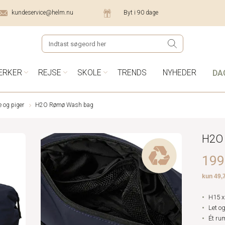
kundeservice@helm.nu
Byt i 90 dage
DA
ÆRKER
REJSE
SKOLE
TRENDS
NYHEDER
e og piger
H2O Rømø Wash bag
H2O
199,
H15 x
Let o
Ét ru