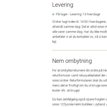
Levering
På lager - Levering 1-3 hverdage
Ordrer lagt inden kl. 14.00 i hverdagen
afsendt samme dag. Det er altid vores m
alle varer samme dag. Har du ikke modta
anbefaler vi at du kontakter os, så vi k
fejl.
Nem ombytning
For at ombytte/returnere din ordre på H
returformular samt returpakkelabel der 
vores ordrer. Returformularen skal du u
mens det er frivilligt om du vil bruge vo
koster 49,- at bruge).
Du kan selvfølgelig også spare fragten ved
vores 12 fysiske Helm butikker i Jylland. 