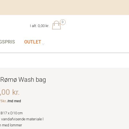
0
I alt:
0,00 kr.
GSPRIS
OUTLET
 Rømø Wash bag
00 kr.
 B17 x D10 cm
g vandafvisende materiale l
m med lommer