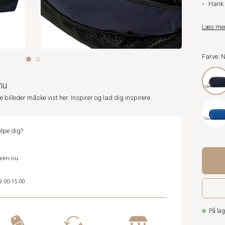
Hank
Læs me
Farve: 
nu
ne billeder måske vist her. Inspirer og lad dig inspirere.
lpe dig?
helm.nu
9.00-15.00
På lag