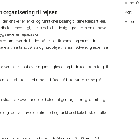
Vandafv
rganisering til rejsen
Køn:
der ønsker en enkel og funktionel løsning til dine toiletartikler.
Varenu
ndholdet mod fugt, mens det lette design gør den nem at have
ygsæk eller rejsetaske.
ovedrum, hvor du finder både to stiklommer og en mindre
ere alt fra tandbørste og hudpleje til små nødvendigheder, så
iver ekstra opbevaringsmuligheder og bidrager samtidig til
asken nem at tage med rundt – både på badeværelset og på
n slidstærk overflade, der holder til gentagen brug, samtidig
, der vil have en stilren, let og funktionel toilettaske til alle
visende materiale med et vandsøjletryk på 3000 mm. Det