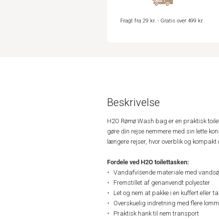
Fragt fra 29 kr. - Gratis over 499 kr.
Beskrivelse
H2O Rømø Wash bag er en praktisk toilet
gøre din rejse nemmere med sin lette konst
længere rejser, hvor overblik og kompakt 
Fordele ved H2O toilettasken:
Vandafvisende materiale med vandsø
Fremstillet af genanvendt polyester
Let og nem at pakke i en kuffert eller t
Overskuelig indretning med flere lomm
Praktisk hank til nem transport