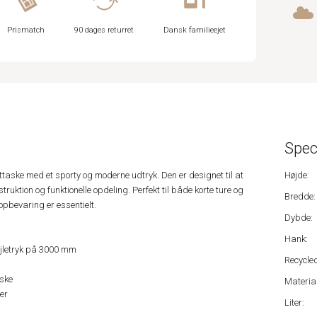
Prismatch
90 dages returret
Dansk familieejet
Spec
taske med et sporty og moderne udtryk. Den er designet til at
Højde:
ruktion og funktionelle opdeling. Perfekt til både korte ture og
Bredde:
opbevaring er essentielt.
Dybde:
Hank:
jletryk på 3000 mm
Recycled
aske
Material
er
Liter: