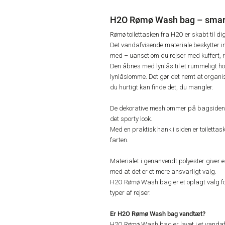
H2O Rømø Wash bag – smart o
Rømø toilettasken fra H2O er skabt til dig, 
Det vandafvisende materiale beskytter i
med – uanset om du rejser med kuffert, r
Den åbnes med lynlås til et rummeligt h
lynlåslomme. Det gør det nemt at organis
du hurtigt kan finde det, du mangler.
De dekorative meshlommer på bagsiden g
det sporty look.
Med en praktisk hank i siden er toilett
farten.
Materialet i genanvendt polyester giver e
med at det er et mere ansvarligt valg.
H2O Rømø Wash bag er et oplagt valg for dig
typer af rejser.
Er H2O Rømø Wash bag vandtæt?
H2O Rømø Wash bag er lavet i et vandaf