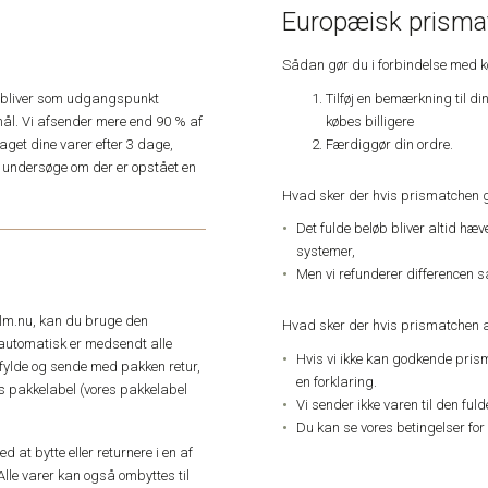
Europæisk prismat
Sådan gør du i forbindelse med 
Tilføj en bemærkning til di
e, bliver som udgangspunkt
købes billigere
ål. Vi afsender mere end 90 % af
Færdiggør din ordre.
get dine varer efter 3 dage,
an undersøge om der er opstået en
Hvad sker der hvis prismatchen 
Det fulde beløb bliver altid hæ
systemer,
Men vi refunderer differencen s
elm.nu, kan du bruge den
Hvad sker der hvis prismatchen a
automatisk er medsendt alle
Hvis vi ikke kan godkende pris
dfylde og sende med pakken retur,
en forklaring.
res pakkelabel (vores pakkelabel
Vi sender ikke varen til den ful
Du kan se vores betingelser for
 at bytte eller returnere i en af
Alle varer kan også ombyttes til