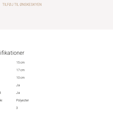
TILFØJ TIL ØNSKESKYEN
ifikationer
15 cm
17 cm
10 cm
Ja
:
Ja
e:
Polyester
3