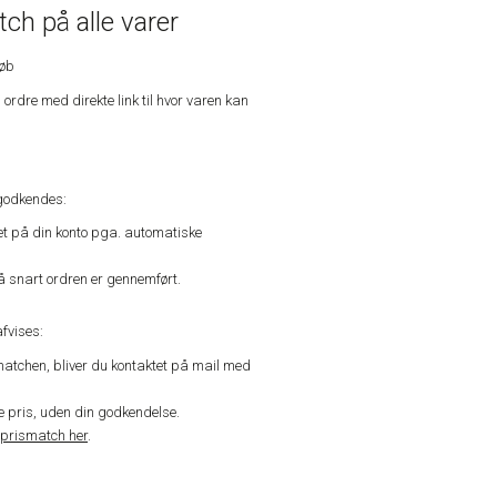
ch på alle varer
køb
n ordre med direkte link til hvor varen kan
godkendes:
vet på din konto pga. automatiske
å snart ordren er gennemført.
fvises:
matchen, bliver du kontaktet på mail med
de pris, uden din godkendelse.
prismatch her
.