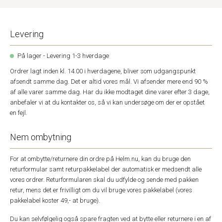
Levering
På lager - Levering 1-3 hverdage
Ordrer lagt inden kl. 14.00 i hverdagene, bliver som udgangspunkt
afsendt samme dag. Det er altid vores mål. Vi afsender mere end 90 %
af alle varer samme dag. Har du ikke modtaget dine varer efter 3 dage,
anbefaler vi at du kontakter os, så vi kan undersøge om der er opstået
en fejl.
Nem ombytning
For at ombytte/returnere din ordre på Helm.nu, kan du bruge den
returformular samt returpakkelabel der automatisk er medsendt alle
vores ordrer. Returformularen skal du udfylde og sende med pakken
retur, mens det er frivilligt om du vil bruge vores pakkelabel (vores
pakkelabel koster 49,- at bruge).
Du kan selvfølgelig også spare fragten ved at bytte eller returnere i en af