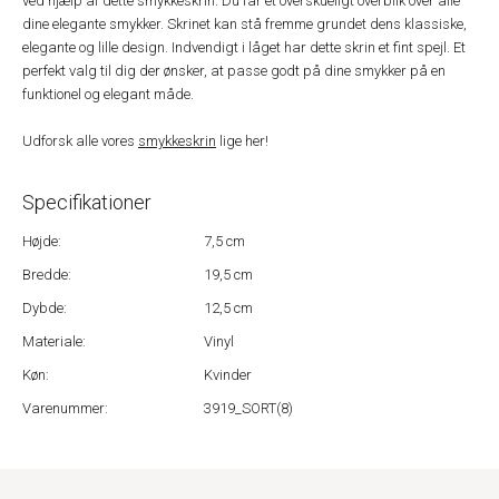
ved hjælp af dette smykkeskrin. Du får et overskueligt overblik over alle
dine elegante smykker. Skrinet kan stå fremme grundet dens klassiske,
elegante og lille design. Indvendigt i låget har dette skrin et fint spejl. Et
perfekt valg til dig der ønsker, at passe godt på dine smykker på en
funktionel og elegant måde.
Udforsk alle vores
smykkeskrin
lige her!
Specifikationer
Højde:
7,5 cm
Bredde:
19,5 cm
Dybde:
12,5 cm
Materiale:
Vinyl
Køn:
Kvinder
Varenummer:
3919_SORT(8)