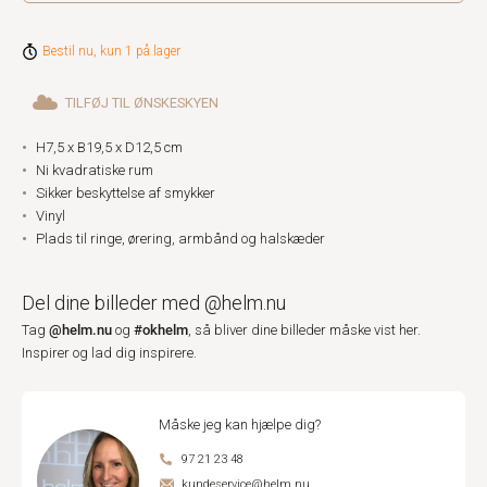
Bestil nu, kun 1 på lager
TILFØJ TIL ØNSKESKYEN
H7,5 x B19,5 x D12,5 cm
Ni kvadratiske rum
Sikker beskyttelse af smykker
Vinyl
Plads til ringe, ørering, armbånd og halskæder
Del dine billeder med @helm.nu
@helm.nu
#okhelm
Tag
og
, så bliver dine billeder måske vist her.
Inspirer og lad dig inspirere.
Måske jeg kan hjælpe dig?
97 21 23 48
kundeservice@helm.nu