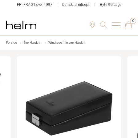
FRI FRAGT over 499,-
Dansk familieejet
Byt i 90 dage
0
Forside
Smykkeskrin
Windrose lille smykkeskrin