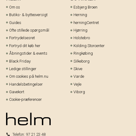
Om os
Esbjerg Broen
Butiks- & bytteoversigt
Herning
Guides
herningCentret
Ofte stillede spørgsmål
Hjørring
Fortrydelsesret
Holstebro
Fortryd dit køb her
Kolding Storcenter
Åbningstider & events
Ringkøbing
Black Friday
Silkeborg
Ledige stillinger
Skive
Om cookies på helm.nu
Varde
Handelsbetingelser
Vejle
Gavekort
Viborg
Cookie-præferencer
Telefon:
97 21 23 48