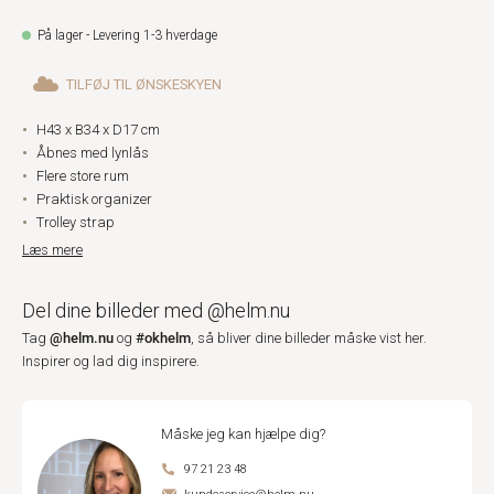
På lager - Levering 1-3 hverdage
TILFØJ TIL ØNSKESKYEN
H43 x B34 x D17 cm
Åbnes med lynlås
Flere store rum
Praktisk organizer
Trolley strap
Læs mere
Del dine billeder med @helm.nu
@helm.nu
#okhelm
Tag
og
, så bliver dine billeder måske vist her.
Inspirer og lad dig inspirere.
Måske jeg kan hjælpe dig?
97 21 23 48