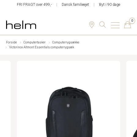
FRI FRAGT over 499,-
Dansk familieejet
Byt i 90 dage
0
Forside
Computertasker
Computerrygsække
Victorinox Altmont Essentials computerrygsæk