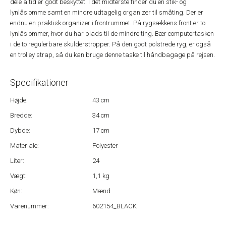
dele altid er godt beskyttet. I det midterste finder du en stik- og
lynlåslomme samt en mindre udtagelig organizer til småting. Der er
endnu en praktisk organizer i frontrummet. På rygsækkens front er to
lynlåslommer, hvor du har plads til de mindre ting. Bær computertasken
i de to regulerbare skulderstropper. På den godt polstrede ryg, er også
en trolley strap, så du kan bruge denne taske til håndbagage på rejsen.
Specifikationer
Højde:
43 cm
Bredde:
34 cm
Dybde:
17 cm
Materiale:
Polyester
Liter:
24
Vægt:
1,1 kg
Køn:
Mænd
Varenummer:
602154_BLACK