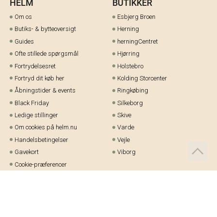
HELM
BUTIKKER
Om os
Esbjerg Broen
Butiks- & bytteoversigt
Herning
Guides
herningCentret
Ofte stillede spørgsmål
Hjørring
Fortrydelsesret
Holstebro
Fortryd dit køb her
Kolding Storcenter
Åbningstider & events
Ringkøbing
Black Friday
Silkeborg
Ledige stillinger
Skive
Om cookies på helm.nu
Varde
Handelsbetingelser
Vejle
Gavekort
Viborg
Cookie-præferencer