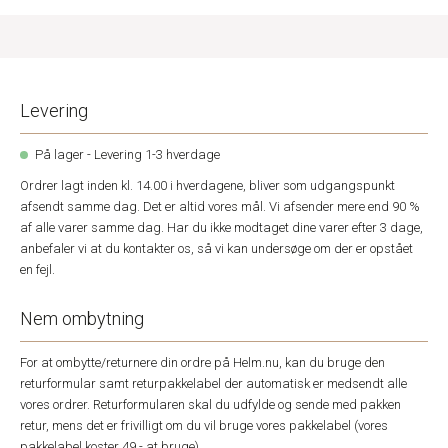
Levering
På lager - Levering 1-3 hverdage
Ordrer lagt inden kl. 14.00 i hverdagene, bliver som udgangspunkt
afsendt samme dag. Det er altid vores mål. Vi afsender mere end 90 %
af alle varer samme dag. Har du ikke modtaget dine varer efter 3 dage,
anbefaler vi at du kontakter os, så vi kan undersøge om der er opstået
en fejl.
Nem ombytning
For at ombytte/returnere din ordre på Helm.nu, kan du bruge den
returformular samt returpakkelabel der automatisk er medsendt alle
vores ordrer. Returformularen skal du udfylde og sende med pakken
retur, mens det er frivilligt om du vil bruge vores pakkelabel (vores
pakkelabel koster 49,- at bruge).