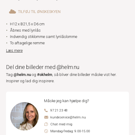
TILFØJ TIL ØNSKESKYEN
H12 x B21,5 x D6 cm
Åbnes med lynlås
Indvendig stiklomme samt lynlåslomme
To aftagelige remme
Læs mere
Del dine billeder med @helm.nu
@helm.nu
#okhelm
Tag
og
, så bliver dine billeder måske vist her.
Inspirer og lad dig inspirere.
Måske jeg kan hjælpe dig?
97 21 23 48
kundeservice@helm.nu
Chat med mig
Mandag-fredag: 9.00-15.00