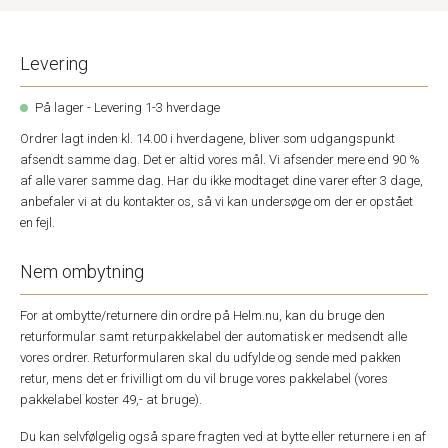
Levering
På lager - Levering 1-3 hverdage
Ordrer lagt inden kl. 14.00 i hverdagene, bliver som udgangspunkt
afsendt samme dag. Det er altid vores mål. Vi afsender mere end 90 %
af alle varer samme dag. Har du ikke modtaget dine varer efter 3 dage,
anbefaler vi at du kontakter os, så vi kan undersøge om der er opstået
en fejl.
Nem ombytning
For at ombytte/returnere din ordre på Helm.nu, kan du bruge den
returformular samt returpakkelabel der automatisk er medsendt alle
vores ordrer. Returformularen skal du udfylde og sende med pakken
retur, mens det er frivilligt om du vil bruge vores pakkelabel (vores
pakkelabel koster 49,- at bruge).
Du kan selvfølgelig også spare fragten ved at bytte eller returnere i en af