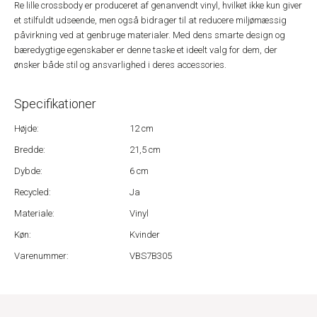
Re lille crossbody er produceret af genanvendt vinyl, hvilket ikke kun giver
et stilfuldt udseende, men også bidrager til at reducere miljømæssig
påvirkning ved at genbruge materialer. Med dens smarte design og
bæredygtige egenskaber er denne taske et ideelt valg for dem, der
ønsker både stil og ansvarlighed i deres accessories.
Specifikationer
Højde:
12 cm
Bredde:
21,5 cm
Dybde:
6 cm
Recycled:
Ja
Materiale:
Vinyl
Køn:
Kvinder
Varenummer:
VBS7B305