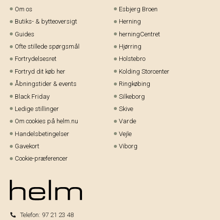
Om os
Esbjerg Broen
Butiks- & bytteoversigt
Herning
Guides
herningCentret
Ofte stillede spørgsmål
Hjørring
Fortrydelsesret
Holstebro
Fortryd dit køb her
Kolding Storcenter
Åbningstider & events
Ringkøbing
Black Friday
Silkeborg
Ledige stillinger
Skive
Om cookies på helm.nu
Varde
Handelsbetingelser
Vejle
Gavekort
Viborg
Cookie-præferencer
Telefon:
97 21 23 48