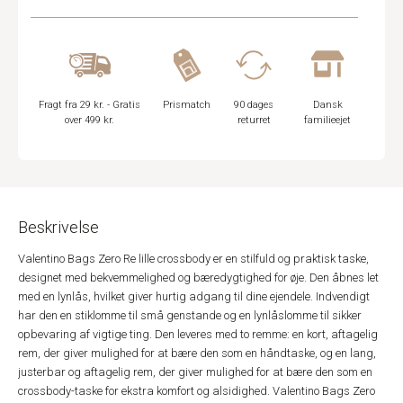
Fragt fra 29 kr. - Gratis
Prismatch
90 dages
Dansk
over 499 kr.
returret
familieejet
Beskrivelse
Valentino Bags Zero Re lille crossbody er en stilfuld og praktisk taske,
designet med bekvemmelighed og bæredygtighed for øje. Den åbnes let
med en lynlås, hvilket giver hurtig adgang til dine ejendele. Indvendigt
har den en stiklomme til små genstande og en lynlåslomme til sikker
opbevaring af vigtige ting. Den leveres med to remme: en kort, aftagelig
rem, der giver mulighed for at bære den som en håndtaske, og en lang,
justerbar og aftagelig rem, der giver mulighed for at bære den som en
crossbody-taske for ekstra komfort og alsidighed. Valentino Bags Zero