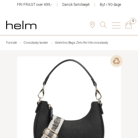
FRI FRAGT over 499,-
Dansk familieejet
Byt i 90 dage
0
Forside
Crossbody tasker
Valentino Bags Zero Re lille crossbody