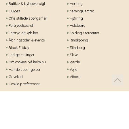
Butiks- & bytteoversigt
Herning
Guides
herningCentret
Ofte stillede spørgsmål
Hjørring
Fortrydelsesret
Holstebro
Fortryd dit køb her
Kolding Storcenter
Åbningstider & events
Ringkøbing
Black Friday
Silkeborg
Ledige stillinger
Skive
Om cookies på helm.nu
Varde
Handelsbetingelser
Vejle
Gavekort
Viborg
Cookie-præferencer
Telefon:
97 21 23 48
Email:
kundeservice@helm.nu