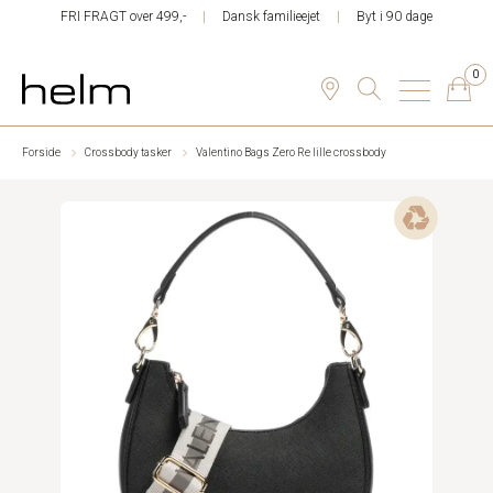
FRI FRAGT over 499,-
Dansk familieejet
Byt i 90 dage
0
Forside
Crossbody tasker
Valentino Bags Zero Re lille crossbody