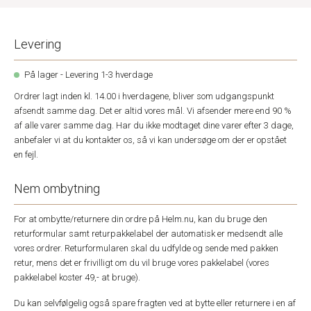
Levering
På lager - Levering 1-3 hverdage
Ordrer lagt inden kl. 14.00 i hverdagene, bliver som udgangspunkt
afsendt samme dag. Det er altid vores mål. Vi afsender mere end 90 %
af alle varer samme dag. Har du ikke modtaget dine varer efter 3 dage,
anbefaler vi at du kontakter os, så vi kan undersøge om der er opstået
en fejl.
Nem ombytning
For at ombytte/returnere din ordre på Helm.nu, kan du bruge den
returformular samt returpakkelabel der automatisk er medsendt alle
vores ordrer. Returformularen skal du udfylde og sende med pakken
retur, mens det er frivilligt om du vil bruge vores pakkelabel (vores
pakkelabel koster 49,- at bruge).
Du kan selvfølgelig også spare fragten ved at bytte eller returnere i en af