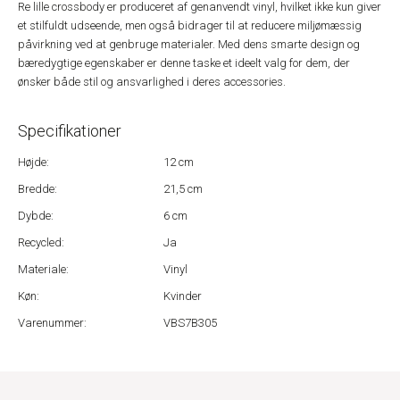
Re lille crossbody er produceret af genanvendt vinyl, hvilket ikke kun giver
et stilfuldt udseende, men også bidrager til at reducere miljømæssig
påvirkning ved at genbruge materialer. Med dens smarte design og
bæredygtige egenskaber er denne taske et ideelt valg for dem, der
ønsker både stil og ansvarlighed i deres accessories.
Specifikationer
Højde:
12 cm
Bredde:
21,5 cm
Dybde:
6 cm
Recycled:
Ja
Materiale:
Vinyl
Køn:
Kvinder
Varenummer:
VBS7B305