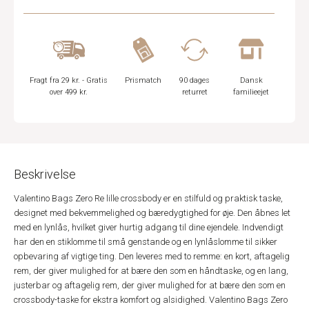
Fragt fra 29 kr. - Gratis
Prismatch
90 dages
Dansk
over 499 kr.
returret
familieejet
Beskrivelse
Valentino Bags Zero Re lille crossbody er en stilfuld og praktisk taske,
designet med bekvemmelighed og bæredygtighed for øje. Den åbnes let
med en lynlås, hvilket giver hurtig adgang til dine ejendele. Indvendigt
har den en stiklomme til små genstande og en lynlåslomme til sikker
opbevaring af vigtige ting. Den leveres med to remme: en kort, aftagelig
rem, der giver mulighed for at bære den som en håndtaske, og en lang,
justerbar og aftagelig rem, der giver mulighed for at bære den som en
crossbody-taske for ekstra komfort og alsidighed. Valentino Bags Zero