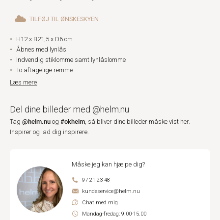
TILFØJ TIL ØNSKESKYEN
H12 x B21,5 x D6 cm
Åbnes med lynlås
Indvendig stiklomme samt lynlåslomme
To aftagelige remme
Læs mere
Del dine billeder med @helm.nu
@helm.nu
#okhelm
Tag
og
, så bliver dine billeder måske vist her.
Inspirer og lad dig inspirere.
Måske jeg kan hjælpe dig?
97 21 23 48
kundeservice@helm.nu
Chat med mig
Mandag-fredag: 9.00-15.00