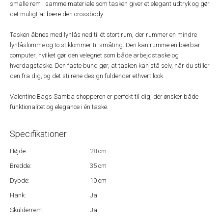
smalle rem i samme materiale som tasken giver et elegant udtryk og gør
det muligt at bære den crossbody.
Tasken åbnes med lynlås ned til ét stort rum, der rummer en mindre
lynlåslomme og to stiklommer til småting. Den kan rumme en bærbar
computer, hvilket gør den velegnet som både arbejdstaske og
hverdagstaske. Den faste bund gør, at tasken kan stå selv, når du stiller
den fra dig, og det stilrene design fuldender ethvert look.
Valentino Bags Samba shopperen er perfekt til dig, der ønsker både
funktionalitet og elegance i én taske.
Specifikationer
Højde:
28 cm
Bredde:
35 cm
Dybde:
10 cm
Hank:
Ja
Skulderrem:
Ja