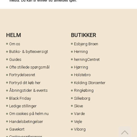
media. Du kan til enhver tid afmeldes igen.
HELM
BUTIKKER
Om os
Esbjerg Broen
Butiks- & bytteoversigt
Herning
Guides
herningCentret
Ofte stillede spørgsmål
Hjørring
Fortrydelsesret
Holstebro
Fortryd dit køb her
Kolding Storcenter
Åbningstider & events
Ringkøbing
Black Friday
Silkeborg
Ledige stillinger
Skive
Om cookies på helm.nu
Varde
Handelsbetingelser
Vejle
Gavekort
Viborg
Cookie-præferencer