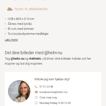
TILFØJ TIL ØNSKESKYEN
H28 x B35 x D10 cm
Åbnes med lynlås
Ét rum med lommer
To crossbodyremme medfølger
Læs mere
Del dine billeder med @helm.nu
@helm.nu
#okhelm
Tag
og
, så bliver dine billeder måske vist her.
Inspirer og lad dig inspirere.
Måske jeg kan hjælpe dig?
97 21 23 48
kundeservice@helm.nu
Chat med mig
Mandag-fredag: 9.00-15.00