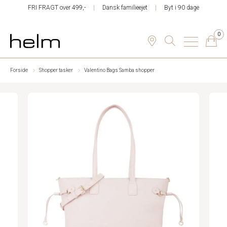
FRI FRAGT over 499,-
Dansk familieejet
Byt i 90 dage
0
Forside
Shopper tasker
Valentino Bags Samba shopper