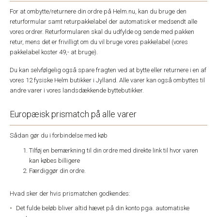
For at ombytte/returnere din ordre på Helm.nu, kan du bruge den
returformular samt returpakkelabel der automatisk er medsendt alle
vores ordrer. Returformularen skal du udfylde og sende med pakken
retur, mens det er frivilligt om du vil bruge vores pakkelabel (vores
pakkelabel koster 49,- at bruge).
Du kan selvfølgelig også spare fragten ved at bytte eller returnere i en af
vores 12 fysiske Helm butikker i Jylland. Alle varer kan også ombyttes til
andre varer i vores landsdækkende byttebutikker.
Europæisk prismatch på alle varer
Sådan gør du i forbindelse med køb
Tilføj en bemærkning til din ordre med direkte link til hvor varen
kan købes billigere
Færdiggør din ordre.
Hvad sker der hvis prismatchen godkendes:
Det fulde beløb bliver altid hævet på din konto pga. automatiske