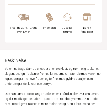
Fragt fra 29 kr. - Gratis
Prismatch
90 dages
Dansk
over 499 kr.
returret
familieejet
Beskrivelse
Valentino Bags Samba shopper er en eksklusiv og rummelig taske i et
elegant design. Tasken er fremstillet i et smukt materiale med Valentino-
logoet præget ind i overfladen og forfinet med gyldne detaljer, som
understreger det luksuriøse udtryk.
Den kan bæres i de to lange hanke, enten i hånden eller over skulderen,
og der medfølger desuden to justerbare crossbodyremme. Den brede
rem i tekstil giver tasken et mere afslappet og rustikt look, mens den