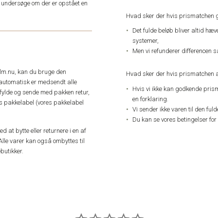
an undersøge om der er opstået en
Hvad sker der hvis prismatchen 
Det fulde beløb bliver altid hæ
systemer,
Men vi refunderer differencen s
elm.nu, kan du bruge den
Hvad sker der hvis prismatchen a
automatisk er medsendt alle
Hvis vi ikke kan godkende pris
dfylde og sende med pakken retur,
en forklaring.
res pakkelabel (vores pakkelabel
Vi sender ikke varen til den ful
Du kan se vores betingelser for
 at bytte eller returnere i en af
Alle varer kan også ombyttes til
butikker.