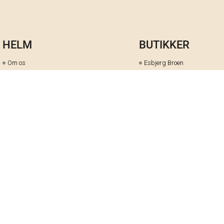
HELM
BUTIKKER
Om os
Esbjerg Broen
Butiks- & bytteoversigt
Herning
Guides
herningCentret
Ofte stillede spørgsmål
Hjørring
Fortrydelsesret
Holstebro
Fortryd dit køb her
Kolding Storcenter
Åbningstider & events
Ringkøbing
Black Friday
Silkeborg
Ledige stillinger
Skive
Om cookies på helm.nu
Varde
Handelsbetingelser
Vejle
Gavekort
Viborg
Cookie-præferencer