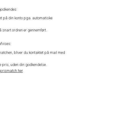
godkendes:
vet på din konto pga. automatiske
å snart ordren er gennemført.
fvises:
matchen, bliver du kontaktet på mail med
de pris, uden din godkendelse.
prismatch her
.