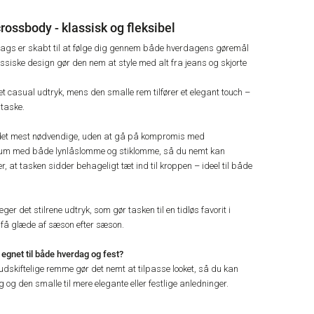
rossbody - klassisk og fleksibel
gs er skabt til at følge dig gennem både hverdagens gøremål
lassiske design gør den nem at style med alt fra jeans og skjorte
t casual udtryk, mens den smalle rem tilfører et elegant touch –
 taske.
l det mest nødvendige, uden at gå på kompromis med
ét rum med både lynlåslomme og stiklomme, så du nemt kan
r, at tasken sidder behageligt tæt ind til kroppen – ideel til både
r det stilrene udtryk, som gør tasken til en tidløs favorit i
 få glæde af sæson efter sæson.
egnet til både hverdag og fest?
e udskiftelige remme gør det nemt at tilpasse looket, så du kan
og den smalle til mere elegante eller festlige anledninger.