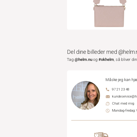
Del dine billeder med @helm.
@helm.nu
#okhelm
Tag
og
, så bliver di
Måske jeg kan hjæ
97 21 23 48
kundeservice@
Chat med mig
Mandag-fredag: 