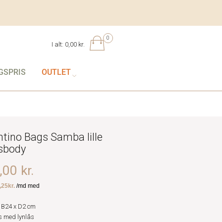
0
I alt:
0,00 kr.
GSPRIS
OUTLET
ntino Bags Samba lille
sbody
00 kr.
 B24 x D2 cm
 med lynlås