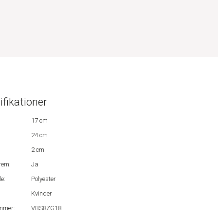
ifikationer
17 cm
24 cm
2 cm
rem:
Ja
e:
Polyester
Kvinder
mmer:
VBS8ZG18