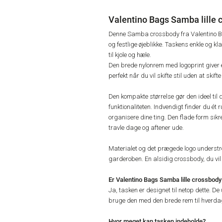
Valentino Bags Samba lille c
Denne Samba crossbody fra Valentino Ba
og festlige øjeblikke. Taskens enkle og k
til kjole og hæle.
Den brede nylonrem med logoprint giver e
perfekt når du vil skifte stil uden at skifte
Den kompakte størrelse gør den ideel ti
funktionaliteten. Indvendigt finder du 
organisere dine ting. Den flade form sikre
travle dage og aftener ude.
Materialet og det prægede logo understrege
garderoben. En alsidig crossbody, du vil
Er Valentino Bags Samba lille crossbody 
Ja, tasken er designet til netop dette. D
bruge den med den brede rem til hverdag 
Hvor meget kan tasken indeholde?