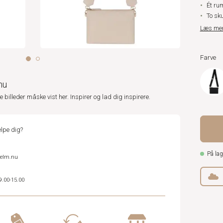
Ét ru
To sk
Læs me
Farve
nu
ne billeder måske vist her. Inspirer og lad dig inspirere.
lpe dig?
På lag
helm.nu
9.00-15.00