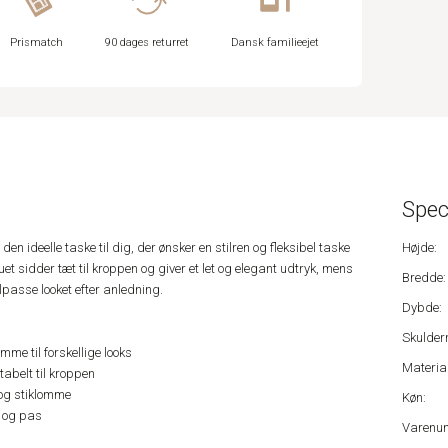
Prismatch
90 dages returret
Dansk familieejet
Spec
n ideelle taske til dig, der ønsker en stilren og fleksibel taske
Højde:
et sidder tæt til kroppen og giver et let og elegant udtryk, mens
Bredde:
lpasse looket efter anledning.
Dybde:
Skulder
me til forskellige looks
Material
tabelt til kroppen
og stiklomme
Køn:
r og pas
Varenu