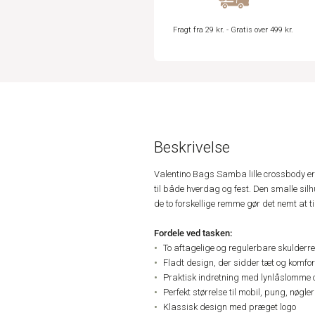
Fragt fra 29 kr. - Gratis over 499 kr.
Beskrivelse
Valentino Bags Samba lille crossbody er de
til både hverdag og fest. Den smalle silhu
de to forskellige remme gør det nemt at ti
Fordele ved tasken:
To aftagelige og regulerbare skulderrem
Fladt design, der sidder tæt og komfor
Praktisk indretning med lynlåslomme 
Perfekt størrelse til mobil, pung, nøgle
Klassisk design med præget logo