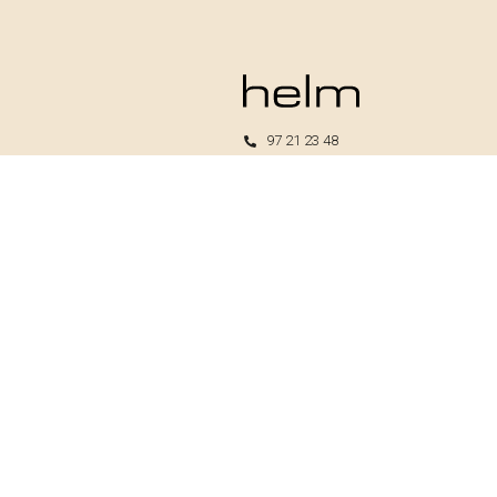
97 21 23 48
kundeservice@helm.nu
Mandag-fredag: 9.00-15.00
Helm I/S
CVR: 33739370