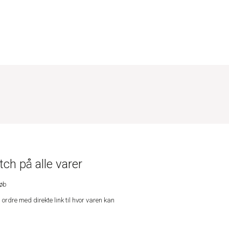
ch på alle varer
køb
n ordre med direkte link til hvor varen kan