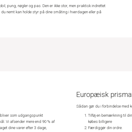
bil, pung, nøgler og pas. Den er ikke stor, men praktisk indrettet
du nemt kan holde styr på dine småting i hverdagen eller på
Europæisk prismat
Sådan gør du i forbindelse med 
Tilføj en bemærkning til di
e, bliver som udgangspunkt
købes billigere
ål. Vi afsender mere end 90 % af
Færdiggør din ordre.
get dine varer efter 3 dage,