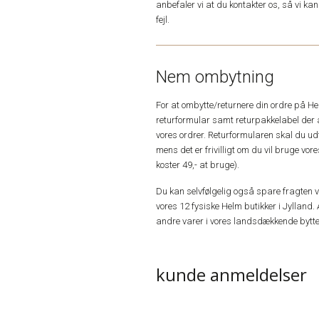
anbefaler vi at du kontakter os, så vi k
fejl.
Nem ombytning
For at ombytte/returnere din ordre på H
returformular samt returpakkelabel der 
vores ordrer. Returformularen skal du u
mens det er frivilligt om du vil bruge vo
koster 49,- at bruge).
Du kan selvfølgelig også spare fragten ved
vores 12 fysiske Helm butikker i Jylland. 
andre varer i vores landsdækkende bytte
kunde anmeldelser