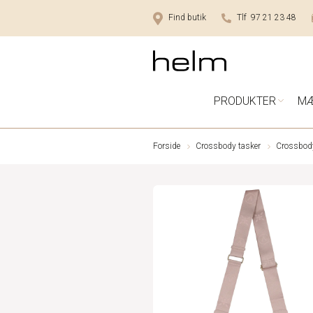
Find butik
Tlf 97 21 23 48
PRODUKTER
M
Forside
Crossbody tasker
Crossbody 