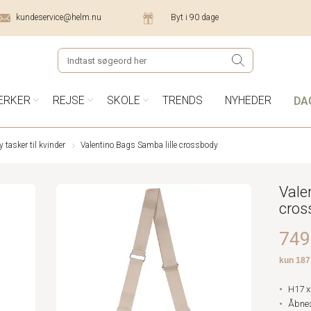
kundeservice@helm.nu
Byt i 90 dage
DA
ÆRKER
REJSE
SKOLE
TRENDS
NYHEDER
tasker til kvinder
Valentino Bags Samba lille crossbody
Vale
cros
749,
H17 x
Åbnes