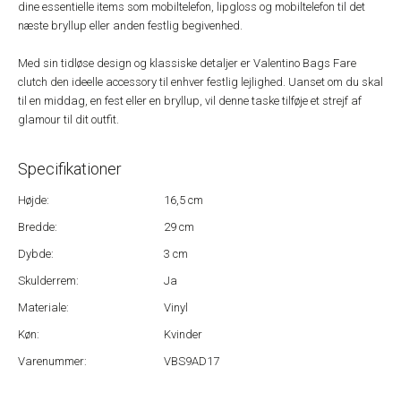
dine essentielle items som mobiltelefon, lipgloss og mobiltelefon til det
næste bryllup eller anden festlig begivenhed.
Med sin tidløse design og klassiske detaljer er Valentino Bags Fare
clutch den ideelle accessory til enhver festlig lejlighed. Uanset om du skal
til en middag, en fest eller en bryllup, vil denne taske tilføje et strejf af
glamour til dit outfit.
Specifikationer
Højde:
16,5 cm
Bredde:
29 cm
Dybde:
3 cm
Skulderrem:
Ja
Materiale:
Vinyl
Køn:
Kvinder
Varenummer:
VBS9AD17