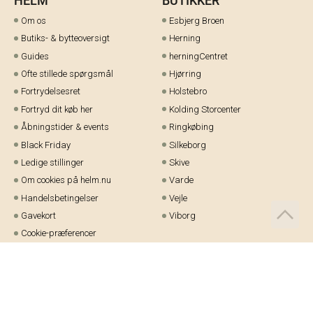
HELM
BUTIKKER
Om os
Esbjerg Broen
Butiks- & bytteoversigt
Herning
Guides
herningCentret
Ofte stillede spørgsmål
Hjørring
Fortrydelsesret
Holstebro
Fortryd dit køb her
Kolding Storcenter
Åbningstider & events
Ringkøbing
Black Friday
Silkeborg
Ledige stillinger
Skive
Om cookies på helm.nu
Varde
Handelsbetingelser
Vejle
Gavekort
Viborg
Cookie-præferencer