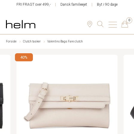
FRI FRAGT over 499,-
Dansk familieejet
Byt i 90 dage
0
Forside
Clutch tasker
Valentino Bags Fare clutch
40%