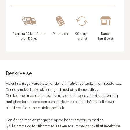
Fragt fra 29 kr. - Gratis
Prismatch
90 dages
Dansk
over 499 kr.
returret
familieejet
Beskrivelse
Valentino Bags Fare clutch er den ultimative festtaske til din næste fest.
Denne smukke taske skiller sig ud med sit stilrene udtryk.
Den kommer med regulerbar rem, som kan tages af, hvilket giver dig
mulighed for at bære den som en klassisk clutch i hånden eller over
skulderen for et mere afslappet look.
Den åbnes med en magnetknap og har et hovedrum med en
lynlåslomme og to stiklommer. Tasken er rummeligt nok til at indeholde