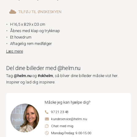
TILFØJ TIL ØNSKESKYEN
H16,5 x B29 x D3 cm
Åbnes med klap og trykknap
Et hovedrum
Aftagelig rem medfølger
Læs mere
Del dine billeder med @helm.nu
@helm.nu
#okhelm
Tag
og
, så bliver dine billeder måske vist her.
Inspirer og lad dig inspirere.
Måske jeg kan hjælpe dig?
97 21 23 48
kundeservice@helm.nu
Chat med mig
Mandag-fredag: 9.00-15.00