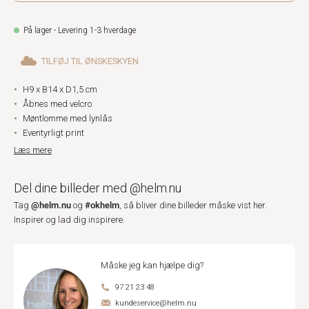
På lager - Levering 1-3 hverdage
TILFØJ TIL ØNSKESKYEN
H9 x B14 x D1,5 cm
Åbnes med velcro
Møntlomme med lynlås
Eventyrligt print
Læs mere
Del dine billeder med @helm.nu
@helm.nu
#okhelm
Tag
og
, så bliver dine billeder måske vist her.
Inspirer og lad dig inspirere.
Måske jeg kan hjælpe dig?
97 21 23 48
kundeservice@helm.nu