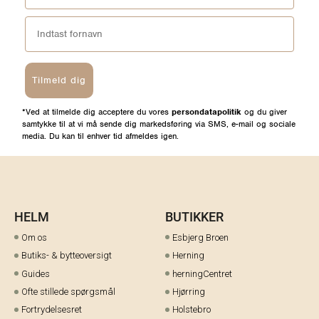
Tilmeld dig
*Ved at tilmelde dig acceptere du vores
persondatapolitik
og du giver
samtykke til at vi må sende dig markedsføring via SMS, e-mail og sociale
media. Du kan til enhver tid afmeldes igen.
HELM
BUTIKKER
Om os
Esbjerg Broen
Butiks- & bytteoversigt
Herning
Guides
herningCentret
Ofte stillede spørgsmål
Hjørring
Fortrydelsesret
Holstebro