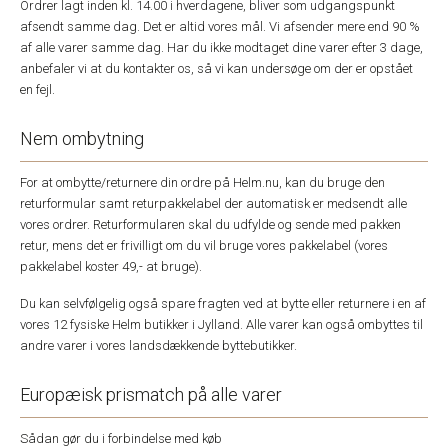
Ordrer lagt inden kl. 14.00 i hverdagene, bliver som udgangspunkt
afsendt samme dag. Det er altid vores mål. Vi afsender mere end 90 %
af alle varer samme dag. Har du ikke modtaget dine varer efter 3 dage,
anbefaler vi at du kontakter os, så vi kan undersøge om der er opstået
en fejl.
Nem ombytning
For at ombytte/returnere din ordre på Helm.nu, kan du bruge den
returformular samt returpakkelabel der automatisk er medsendt alle
vores ordrer. Returformularen skal du udfylde og sende med pakken
retur, mens det er frivilligt om du vil bruge vores pakkelabel (vores
pakkelabel koster 49,- at bruge).
Du kan selvfølgelig også spare fragten ved at bytte eller returnere i en af
vores 12 fysiske Helm butikker i Jylland. Alle varer kan også ombyttes til
andre varer i vores landsdækkende byttebutikker.
Europæisk prismatch på alle varer
Sådan gør du i forbindelse med køb