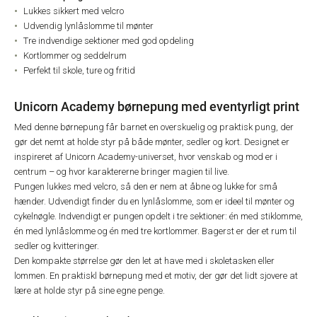
Lukkes sikkert med velcro
Udvendig lynlåslomme til mønter
Tre indvendige sektioner med god opdeling
Kortlommer og seddelrum
Perfekt til skole, ture og fritid
Unicorn Academy børnepung med eventyrligt print
Med denne børnepung får barnet en overskuelig og praktisk pung, der
gør det nemt at holde styr på både mønter, sedler og kort. Designet er
inspireret af Unicorn Academy-universet, hvor venskab og mod er i
centrum – og hvor karaktererne bringer magien til live.
Pungen lukkes med velcro, så den er nem at åbne og lukke for små
hænder. Udvendigt finder du en lynlåslomme, som er ideel til mønter og
cykelnøgle. Indvendigt er pungen opdelt i tre sektioner: én med stiklomme,
én med lynlåslomme og én med tre kortlommer. Bagerst er der et rum til
sedler og kvitteringer.
Den kompakte størrelse gør den let at have med i skoletasken eller
lommen. En praktiskl børnepung med et motiv, der gør det lidt sjovere at
lære at holde styr på sine egne penge.