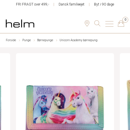
FRI FRAGT over 499,-
Dansk familieejet
Byt i 90 dage
0
Forside
Punge
Børnepunge
Unicorn Academy børnepung