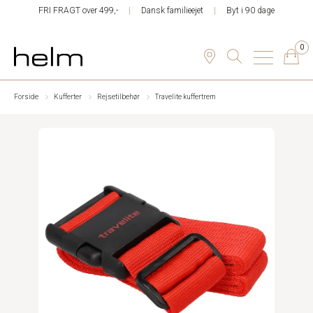
FRI FRAGT over 499,-
Dansk familieejet
Byt i 90 dage
0
Forside
Kufferter
Rejsetilbehør
Travelite kuffertrem