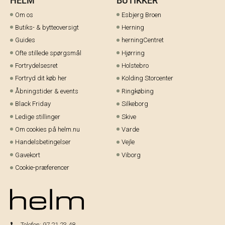
Om os
Esbjerg Broen
Butiks- & bytteoversigt
Herning
Guides
herningCentret
Ofte stillede spørgsmål
Hjørring
Fortrydelsesret
Holstebro
Fortryd dit køb her
Kolding Storcenter
Åbningstider & events
Ringkøbing
Black Friday
Silkeborg
Ledige stillinger
Skive
Om cookies på helm.nu
Varde
Handelsbetingelser
Vejle
Gavekort
Viborg
Cookie-præferencer
Telefon:
97 21 23 48