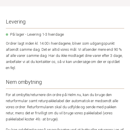
Levering
På lager - Levering 1-3 hverdage
Ordrer lagt inden kl. 14.00 i hverdagene, bliver som udgangspunkt
afsendt samme dag. Det er altid vores mål. Vi afsender mere end 90 %
af alle varer samme dag. Har du ikke modtaget dine varer efter 3 dage,
anbefaler vi at du kontakter os, så vi kan undersøge om der er opstået
en fejl.
Nem ombytning
For at ombytte/returnere din ordre på Helm.nu, kan du bruge den
returformular samt returpakkelabel der automatisk er medsendt alle
vores ordrer. Returformularen skal du udfylde og sende med pakken
retur, mens det er frivilligt om du vil bruge vores pakkelabel (vores
pakkelabel koster 49,- at bruge).
Du kan selvfølgelig også spare fragten ved at bytte eller returnere i en af