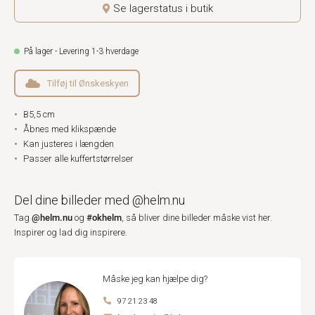
Se lagerstatus i butik
På lager - Levering 1-3 hverdage
Tilføj til Ønskeskyen
B5,5 cm
Åbnes med klikspænde
Kan justeres i længden
Passer alle kuffertstørrelser
Del dine billeder med @helm.nu
@helm.nu
#okhelm
Tag
og
, så bliver dine billeder måske vist her.
Inspirer og lad dig inspirere.
Måske jeg kan hjælpe dig?
97 21 23 48