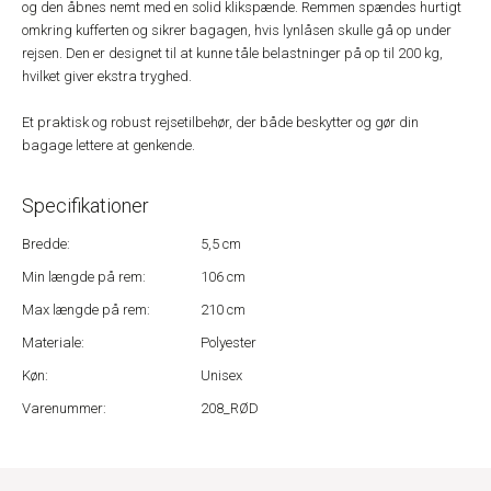
og den åbnes nemt med en solid klikspænde. Remmen spændes hurtigt
omkring kufferten og sikrer bagagen, hvis lynlåsen skulle gå op under
rejsen. Den er designet til at kunne tåle belastninger på op til 200 kg,
hvilket giver ekstra tryghed.
Et praktisk og robust rejsetilbehør, der både beskytter og gør din
bagage lettere at genkende.
Specifikationer
Bredde:
5,5 cm
Min længde på rem:
106 cm
Max længde på rem:
210 cm
Materiale:
Polyester
Køn:
Unisex
Varenummer:
208_RØD