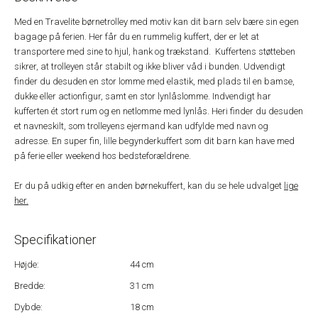
Med en Travelite børnetrolley med motiv kan dit barn selv bære sin egen
bagage på ferien. Her får du en rummelig kuffert, der er let at
transportere med sine to hjul, hank og trækstand. Kuffertens støtteben
sikrer, at trolleyen står stabilt og ikke bliver våd i bunden. Udvendigt
finder du desuden en stor lomme med elastik, med plads til en bamse,
dukke eller actionfigur, samt en stor lynlåslomme. Indvendigt har
kufferten ét stort rum og en netlomme med lynlås. Heri finder du desuden
et navneskilt, som trolleyens ejermand kan udfylde med navn og
adresse. En super fin, lille begynderkuffert som dit barn kan have med
på ferie eller weekend hos bedsteforældrene.
Er du på udkig efter en anden børnekuffert, kan du se hele udvalget
lige
her.
Specifikationer
Højde:
44 cm
Bredde:
31 cm
Dybde:
18 cm