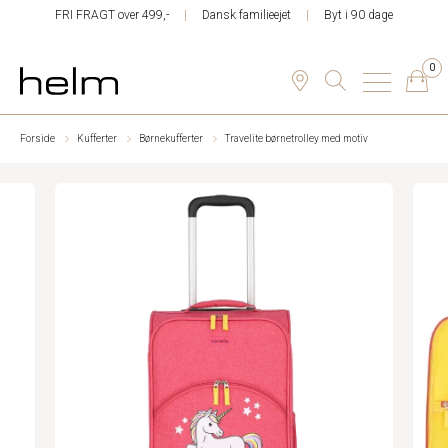
FRI FRAGT over 499,-
Dansk familieejet
Byt i 90 dage
0
Forside
Kufferter
Børnekufferter
Travelite børnetrolley med motiv