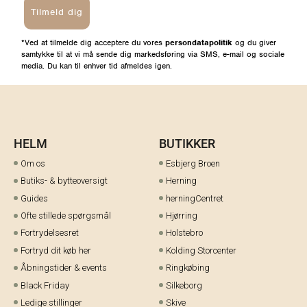
Tilmeld dig
*Ved at tilmelde dig acceptere du vores
persondatapolitik
og du giver
samtykke til at vi må sende dig markedsføring via SMS, e-mail og sociale
media. Du kan til enhver tid afmeldes igen.
HELM
BUTIKKER
Om os
Esbjerg Broen
Butiks- & bytteoversigt
Herning
Guides
herningCentret
Ofte stillede spørgsmål
Hjørring
Fortrydelsesret
Holstebro
Fortryd dit køb her
Kolding Storcenter
Åbningstider & events
Ringkøbing
Black Friday
Silkeborg
Ledige stillinger
Skive