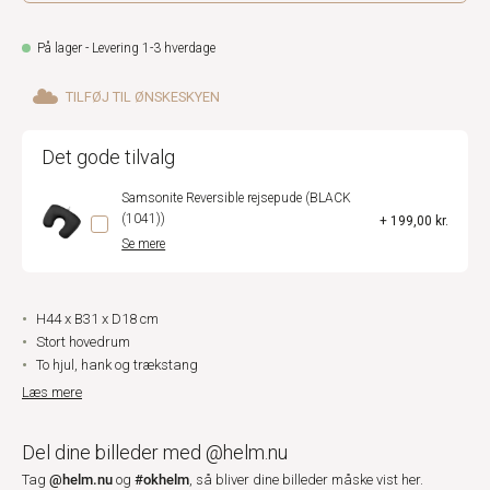
På lager - Levering 1-3 hverdage
TILFØJ TIL ØNSKESKYEN
Det gode tilvalg
Samsonite Reversible rejsepude (BLACK
(1041))
+ 199,00 kr.
Se mere
H44 x B31 x D18 cm
Stort hovedrum
To hjul, hank og trækstang
Læs mere
Del dine billeder med @helm.nu
@helm.nu
#okhelm
Tag
og
, så bliver dine billeder måske vist her.