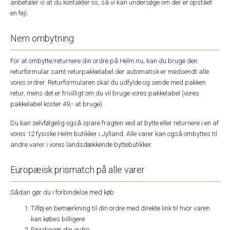
anbefaler vi at du kontakter os, så vi kan undersøge om der er opstået
en fejl.
Nem ombytning
For at ombytte/returnere din ordre på Helm.nu, kan du bruge den
returformular samt returpakkelabel der automatisk er medsendt alle
vores ordrer. Returformularen skal du udfylde og sende med pakken
retur, mens det er frivilligt om du vil bruge vores pakkelabel (vores
pakkelabel koster 49,- at bruge).
Du kan selvfølgelig også spare fragten ved at bytte eller returnere i en af
vores 12 fysiske Helm butikker i Jylland. Alle varer kan også ombyttes til
andre varer i vores landsdækkende byttebutikker.
Europæisk prismatch på alle varer
Sådan gør du i forbindelse med køb
Tilføj en bemærkning til din ordre med direkte link til hvor varen
kan købes billigere
Færdiggør din ordre.