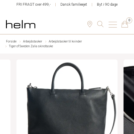
FRI FRAGT over 499,-
Dansk familieejet
Byt i 90 dage
0
Forside
Arbejdstasker
Arbejdstasker til kvinder
Tiger of Sweden Zalia skindtaske