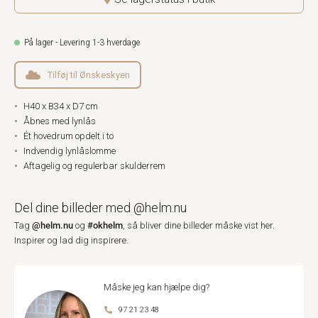
På lager - Levering 1-3 hverdage
Tilføj til Ønskeskyen
H40 x B34 x D7 cm
Åbnes med lynlås
Ét hovedrum opdelt i to
Indvendig lynlåslomme
Aftagelig og regulerbar skulderrem
Del dine billeder med @helm.nu
@helm.nu
#okhelm
Tag
og
, så bliver dine billeder måske vist her.
Inspirer og lad dig inspirere.
Måske jeg kan hjælpe dig?
97 21 23 48