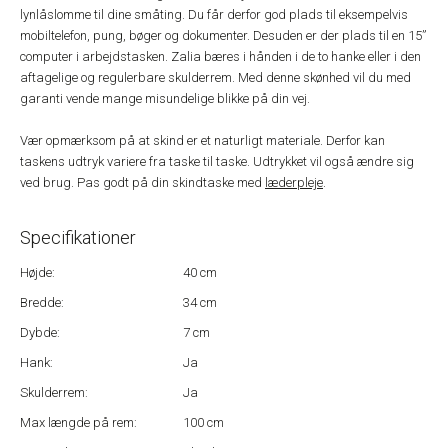
lynlåslomme til dine småting. Du får derfor god plads til eksempelvis
mobiltelefon, pung, bøger og dokumenter. Desuden er der plads til en 15”
computer i arbejdstasken. Zalia bæres i hånden i de to hanke eller i den
aftagelige og regulerbare skulderrem. Med denne skønhed vil du med
garanti vende mange misundelige blikke på din vej.
Vær opmærksom på at skind er et naturligt materiale. Derfor kan
taskens udtryk variere fra taske til taske. Udtrykket vil også ændre sig
ved brug. Pas godt på din skindtaske med
læderpleje
.
Specifikationer
Højde:
40 cm
Bredde:
34 cm
Dybde:
7 cm
Hank:
Ja
Skulderrem:
Ja
Max længde på rem:
100 cm