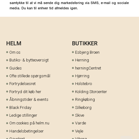
samtykke til at vi må sende dig markedsføring via SMS, e-mail og sociale
media. Du kan til enhver tid afmeldes igen.
HELM
BUTIKKER
Om os
Esbjerg Broen
Butiks- & bytteoversigt
Herning
Guides
herningCentret
Ofte stillede spørgsmål
Hjørring
Fortrydelsesret
Holstebro
Fortryd dit køb her
Kolding Storcenter
Åbningstider & events
Ringkøbing
Black Friday
Silkeborg
Ledige stillinger
Skive
Om cookies på helm.nu
Varde
Handelsbetingelser
Vejle
Gavekort
Viborg