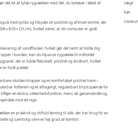
r det let at fylde rygsækken med det, du behøver i løbet af
Vægt:
Køn:
Varenu
gså med lynlås og tilbyder en polstret og afstivet lomme, der
8 x B29 x D3 cm), hvilket sikrer, at din computer er godt
opbevaring af vandflasker, hvilket gør det nemt at holde dig
opper i bunden, kan du tilpasse rygsække til indholdet.
panel, der er både fleksibelt, polstret og åndbart, hvilket
n er fuldt pakket.
rbare skulderstropper og en komfortabel polstret hank i
ulerbar hofterem og et aftageligt, regulerbart brystspænde for
er tilføjer en ekstra sikkerhedsfunktion, mens de genanvendte og
ejendele mod let regn.
ken en praktisk og stilfuld løsning til alle, der har brug for en
ielle og samtidig sikre en høj grad af komfort.