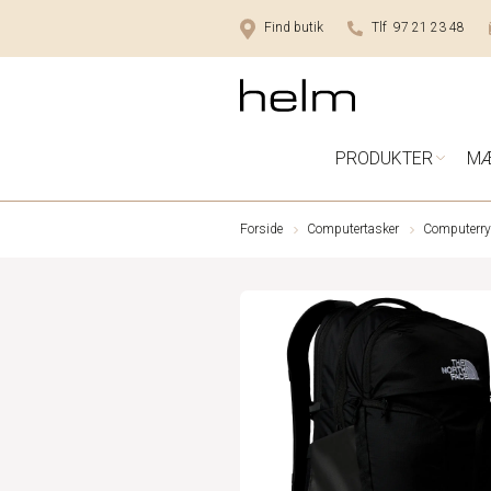
Find butik
Tlf 97 21 23 48
PRODUKTER
M
Forside
Computertasker
Computerr