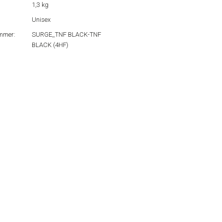
1,3 kg
Unisex
mmer:
SURGE_TNF BLACK-TNF
BLACK (4HF)