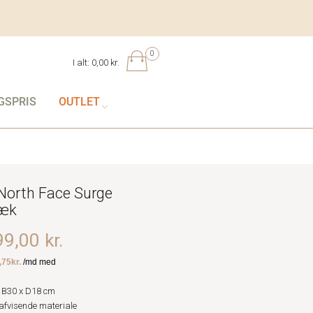
0
I alt:
0,00 kr.
GSPRIS
OUTLET
North Face Surge
sæk
9,00 kr.
 B30 x D18 cm
fvisende materiale