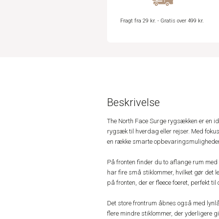
Fragt fra 29 kr. - Gratis over 499 kr.
Beskrivelse
The North Face Surge rygsækken er en ide
rygsæk til hverdag eller rejser. Med fok
en række smarte opbevaringsmuligheder
På fronten finder du to aflange rum med
har fire små stiklommer, hvilket gør det 
på fronten, der er fleece foeret, perfekt t
Det store frontrum åbnes også med lynlå
flere mindre stiklommer, der yderligere 