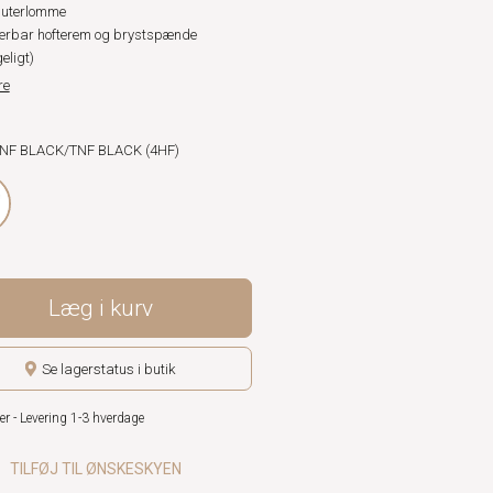
uterlomme
erbar hofterem og brystspænde
eligt)
re
TNF BLACK/TNF BLACK (4HF)
Læg i kurv
Se lagerstatus i butik
er - Levering 1-3 hverdage
TILFØJ TIL ØNSKESKYEN