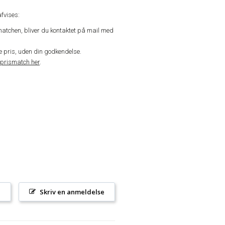
fvises:
matchen, bliver du kontaktet på mail med
de pris, uden din godkendelse.
prismatch her
.
l
Skriv en anmeldelse