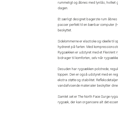
rummeligt og åbnes med lynlås, hvilket gø
dagen.
Et særligt designet bagerste rum åbnes o
passer perfekt til en bærbar computer (H3
beskyttet.
Sidelommerne er elastiske og ideelle til 
hydreret på farten. Med kompressionsstr
Rygsækken er udstyret med et FlexVent ryg
bidrager til komforten, selv når rygsække
Desuden har rygsækken polstrede, regule
toppen. Den er også udstyret med en reg
ekstra støtte og stabilitet. Refleksdetalj
vandafvisende materialer beskytter dine 
Samlet set er The North Face Surge rygsæk
rygsæk, der kan organisere alt det essent