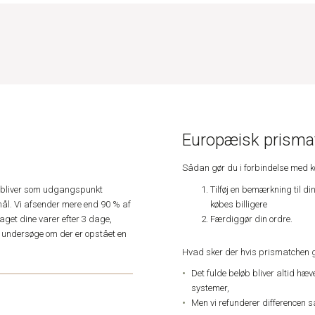
Europæisk prismat
Sådan gør du i forbindelse med 
Tilføj en bemærkning til di
e, bliver som udgangspunkt
købes billigere
ål. Vi afsender mere end 90 % af
Færdiggør din ordre.
get dine varer efter 3 dage,
an undersøge om der er opstået en
Hvad sker der hvis prismatchen 
Det fulde beløb bliver altid hæ
systemer,
Men vi refunderer differencen s