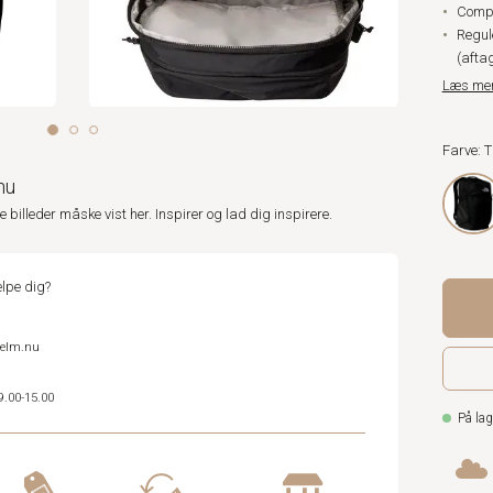
Comp
Regul
(aftag
Læs me
Farve: 
nu
ne billeder måske vist her. Inspirer og lad dig inspirere.
lpe dig?
helm.nu
9.00-15.00
På lag