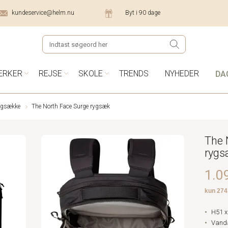
kundeservice@helm.nu
Byt i 90 dage
DA
ÆRKER
REJSE
SKOLE
TRENDS
NYHEDER
ygsække
The North Face Surge rygsæk
The 
ryg
1.09
H51 x
Vanda