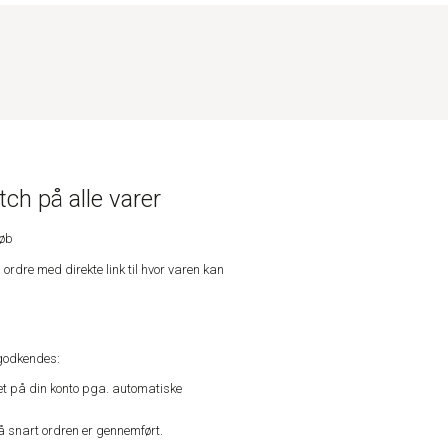
ch på alle varer
køb
n ordre med direkte link til hvor varen kan
godkendes:
vet på din konto pga. automatiske
å snart ordren er gennemført.