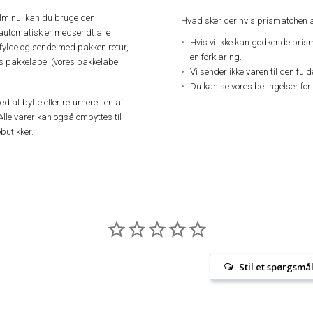
elm.nu, kan du bruge den
Hvad sker der hvis prismatchen a
automatisk er medsendt alle
Hvis vi ikke kan godkende pris
dfylde og sende med pakken retur,
en forklaring.
res pakkelabel (vores pakkelabel
Vi sender ikke varen til den ful
Du kan se vores betingelser for
 at bytte eller returnere i en af
Alle varer kan også ombyttes til
butikker.
Stil et spørgsmå