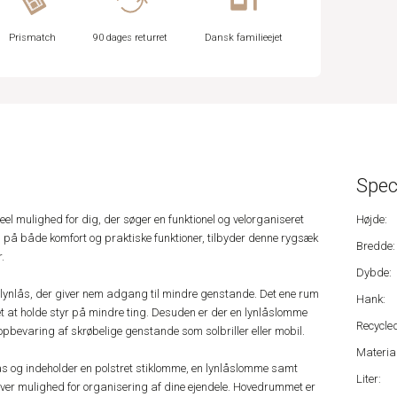
Prismatch
90 dages returret
Dansk familieejet
Spec
el mulighed for dig, der søger en funktionel og velorganiseret
Højde:
us på både komfort og praktiske funktioner, tilbyder denne rygsæk
Bredde:
.
Dybde:
 lynlås, der giver nem adgang til mindre genstande. Det ene rum
Hank:
let at holde styr på mindre ting. Desuden er der en lynlåslomme
Recycled
il opbevaring af skrøbelige genstande som solbriller eller mobil.
Material
s og indeholder en polstret stiklomme, en lynlåslomme samt
Liter:
giver mulighed for organisering af dine ejendele. Hovedrummet er