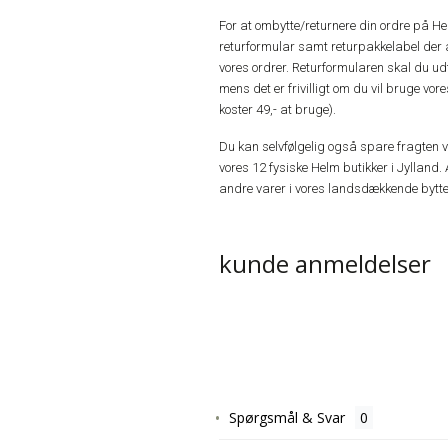
For at ombytte/returnere din ordre på H
returformular samt returpakkelabel der 
vores ordrer. Returformularen skal du u
mens det er frivilligt om du vil bruge vo
koster 49,- at bruge).
Du kan selvfølgelig også spare fragten ved
vores 12 fysiske Helm butikker i Jylland. 
andre varer i vores landsdækkende bytte
kunde anmeldelser
Spørgsmål & Svar