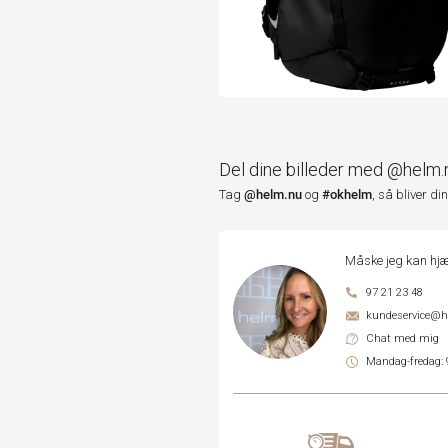
Del dine billeder med @helm.
@helm.nu
#okhelm
Tag
og
, så bliver di
Måske jeg kan hjæ
97 21 23 48
kundeservice@
Chat med mig
Mandag-fredag: 