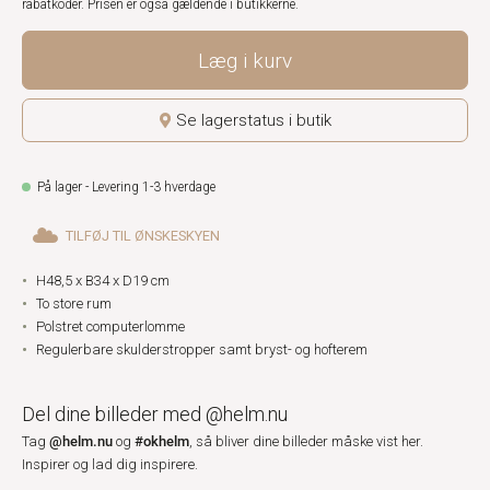
rabatkoder. Prisen er også gældende i butikkerne.
Læg i kurv
Se lagerstatus i butik
På lager - Levering 1-3 hverdage
TILFØJ TIL ØNSKESKYEN
H48,5 x B34 x D19 cm
To store rum
Polstret computerlomme
Regulerbare skulderstropper samt bryst- og hofterem
Del dine billeder med @helm.nu
@helm.nu
#okhelm
Tag
og
, så bliver dine billeder måske vist her.
Inspirer og lad dig inspirere.