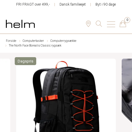
FRI FRAGT over 499,-
Dansk familieejet
Byt i 90 dage
0
Forside
Computertasker
Computerrygsække
The North Face Borealis Classic rygsæk
Dagspris