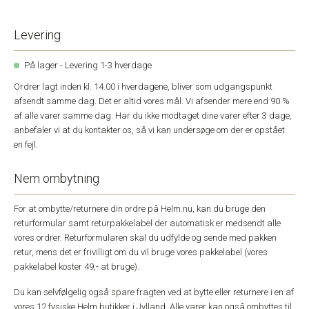
Levering
På lager - Levering 1-3 hverdage
Ordrer lagt inden kl. 14.00 i hverdagene, bliver som udgangspunkt
afsendt samme dag. Det er altid vores mål. Vi afsender mere end 90 %
af alle varer samme dag. Har du ikke modtaget dine varer efter 3 dage,
anbefaler vi at du kontakter os, så vi kan undersøge om der er opstået
en fejl.
Nem ombytning
For at ombytte/returnere din ordre på Helm.nu, kan du bruge den
returformular samt returpakkelabel der automatisk er medsendt alle
vores ordrer. Returformularen skal du udfylde og sende med pakken
retur, mens det er frivilligt om du vil bruge vores pakkelabel (vores
pakkelabel koster 49,- at bruge).
Du kan selvfølgelig også spare fragten ved at bytte eller returnere i en af
vores 12 fysiske Helm butikker i Jylland. Alle varer kan også ombyttes til