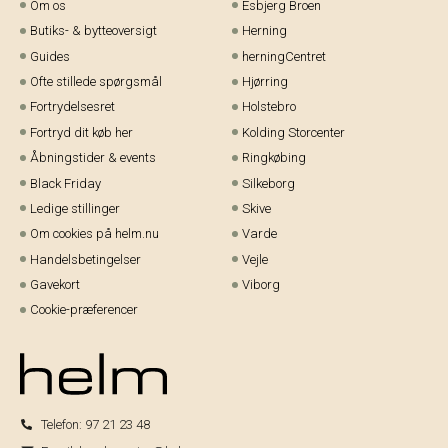
Om os
Esbjerg Broen
Butiks- & bytteoversigt
Herning
Guides
herningCentret
Ofte stillede spørgsmål
Hjørring
Fortrydelsesret
Holstebro
Fortryd dit køb her
Kolding Storcenter
Åbningstider & events
Ringkøbing
Black Friday
Silkeborg
Ledige stillinger
Skive
Om cookies på helm.nu
Varde
Handelsbetingelser
Vejle
Gavekort
Viborg
Cookie-præferencer
Telefon:
97 21 23 48