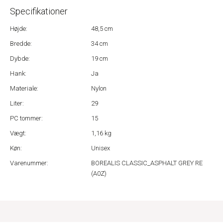
Specifikationer
Højde:
48,5 cm
Bredde:
34 cm
Dybde:
19 cm
Hank:
Ja
Materiale:
Nylon
Liter:
29
PC tommer:
15
Vægt:
1,16 kg
Køn:
Unisex
Varenummer:
BOREALIS CLASSIC_ASPHALT GREY RE
(A0Z)