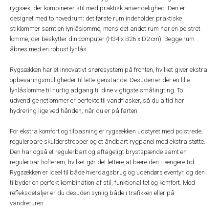
rygsæk, der kombinerer stil med praktisk anvendelighed. Den er
designet med to hovedrum: det første rum indeholder praktiske
stiklommer samt en lynlåslomme, mens det andet rum har en polstret
lomme, der beskytter din computer (H34 x B26 x D2 cm). Begge rum
åbnes med en robust lynlås.
Rygsækken har et innovativt snøresystem på fronten, hvilket giver ekstra
opbevaringsmuligheder til lette genstande. Desuden er der en lille
lynlåslomme til hurtig adgang til dine vigtigste småtingting. To
udvendige netlommer er perfekte til vandflasker, så du altid har
hydrering lige ved hånden, når du er på farten.
For ekstra komfort og tilpasning er rygsækken udstyret med polstrede,
regulerbare skulderstropper og et åndbart rygpanel med ekstra støtte.
Den har også et regulerbart og aftageligt brystspænde samt en
regulerbar hofterem, hvilket gør det lettere at bære den i længere tid.
Rygsækken er ideel til både hverdagsbrug og udendørs eventyr, og den
tilbyder en perfekt kombination af stil, funktionalitet og komfort. Med
refleksdetaljer er du desuden synlig både i trafikken eller på
vandreturen.