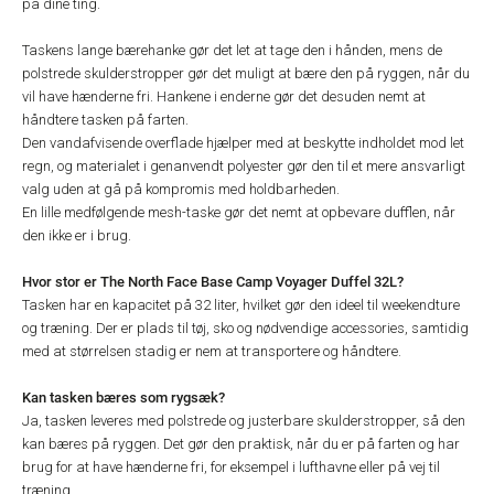
på dine ting.
Taskens lange bærehanke gør det let at tage den i hånden, mens de
polstrede skulderstropper gør det muligt at bære den på ryggen, når du
vil have hænderne fri. Hankene i enderne gør det desuden nemt at
håndtere tasken på farten.
Den vandafvisende overflade hjælper med at beskytte indholdet mod let
regn, og materialet i genanvendt polyester gør den til et mere ansvarligt
valg uden at gå på kompromis med holdbarheden.
En lille medfølgende mesh-taske gør det nemt at opbevare dufflen, når
den ikke er i brug.
Hvor stor er The North Face Base Camp Voyager Duffel 32L?
Tasken har en kapacitet på 32 liter, hvilket gør den ideel til weekendture
og træning. Der er plads til tøj, sko og nødvendige accessories, samtidig
med at størrelsen stadig er nem at transportere og håndtere.
Kan tasken bæres som rygsæk?
Ja, tasken leveres med polstrede og justerbare skulderstropper, så den
kan bæres på ryggen. Det gør den praktisk, når du er på farten og har
brug for at have hænderne fri, for eksempel i lufthavne eller på vej til
træning.