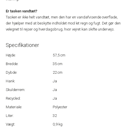
Er tasken vandtæt?
Tasken er ikke helt vandtæt, men den har en vandafvisende overflade,
der hjælper med at beskytte indholdet mod let regn og fugt. Det gør den
velegnet til rejser og hverdagsbrug, hvor vejret kan skifte undervejs.
Specifikationer
Højde:
57,5 cm
Bredde:
35 cm
Dybde:
22 cm
Hank:
Ja
Skulderrem:
Ja
Recycled:
Ja
Materiale:
Polyester
Liter:
32
Vægt:
0,9 kg