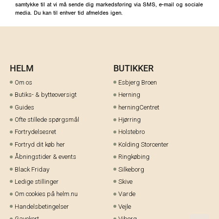
samtykke til at vi må sende dig markedsføring via SMS, e-mail og sociale
media. Du kan til enhver tid afmeldes igen.
HELM
BUTIKKER
Om os
Esbjerg Broen
Butiks- & bytteoversigt
Herning
Guides
herningCentret
Ofte stillede spørgsmål
Hjørring
Fortrydelsesret
Holstebro
Fortryd dit køb her
Kolding Storcenter
Åbningstider & events
Ringkøbing
Black Friday
Silkeborg
Ledige stillinger
Skive
Om cookies på helm.nu
Varde
Handelsbetingelser
Vejle
Gavekort
Viborg