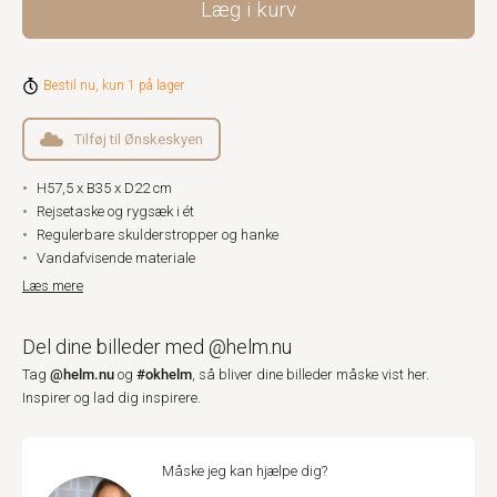
Læg i kurv
Bestil nu, kun 1 på lager
Tilføj til Ønskeskyen
H57,5 x B35 x D22 cm
Rejsetaske og rygsæk i ét
Regulerbare skulderstropper og hanke
Vandafvisende materiale
Læs mere
Del dine billeder med @helm.nu
@helm.nu
#okhelm
Tag
og
, så bliver dine billeder måske vist her.
Inspirer og lad dig inspirere.
Måske jeg kan hjælpe dig?