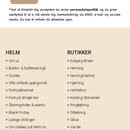
*Ved at tilmelde dig acceptere du vores
persondatapolitik
og du giver
samtykke til at vi må sende dig markedsføring via SMS, e-mail og sociale
media. Du kan til enhver tid afmeldes igen.
HELM
BUTIKKER
Om os
Esbjerg Broen
Butiks- & bytteoversigt
Herning
Guides
herningCentret
Ofte stillede spørgsmål
Hjørring
Fortrydelsesret
Holstebro
Fortryd dit køb her
Kolding Storcenter
Åbningstider & events
Ringkøbing
Black Friday
Silkeborg
Ledige stillinger
Skive
Om cookies på helm.nu
Varde