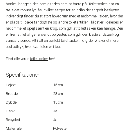
hanke i begge sider, som gør den nem at bære på. Toilettasken har en
tre-sidet robust lynlås, hvilket sørger for at indholdet er godt beskyttet.
Indvendigt finder du et stort hovedrum med et netlomme i siden, hvor der
er plads til både tandbørste og andre toiletartikler. I låget er ligeledes en
netlomme. et spejl samt en krog, som gør at toilettasken kan hænge. Den
er fremstillet af genanvendt polyester, som gør den både slidstærk og
vandafvisende. Alt i alt en perfekt toilettaske til dig der ønsker et mere
cool udtryk, hvor kvaliteten er i top.
Find alle vores
toilettasker
her!
Specifikationer
Højde:
15 cm
Bredde:
28 cm
Dybde:
15 cm
Hank:
Ja
Recycled:
Ja
Materiale:
Polyester