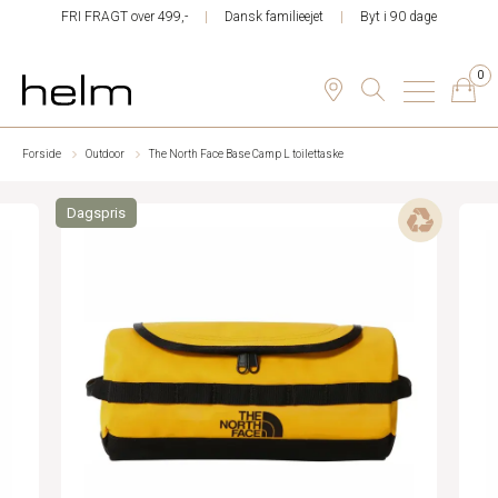
FRI FRAGT over 499,-
Dansk familieejet
Byt i 90 dage
0
Forside
Outdoor
The North Face Base Camp L toilettaske
Dagspris