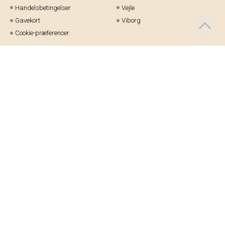
Handelsbetingelser
Vejle
Gavekort
Viborg
Cookie-præferencer
Telefon:
97 21 23 48
Email:
kundeservice@helm.nu
Mandag-fredag: 9.00-15.00