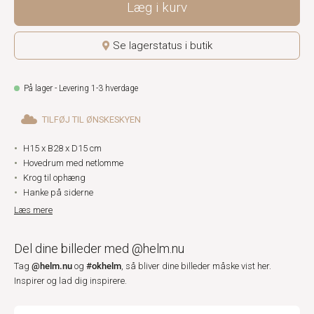
Læg i kurv
Se lagerstatus i butik
På lager - Levering 1-3 hverdage
TILFØJ TIL ØNSKESKYEN
H15 x B28 x D15 cm
Hovedrum med netlomme
Krog til ophæng
Hanke på siderne
Læs mere
Del dine billeder med @helm.nu
@helm.nu
#okhelm
Tag
og
, så bliver dine billeder måske vist her.
Inspirer og lad dig inspirere.