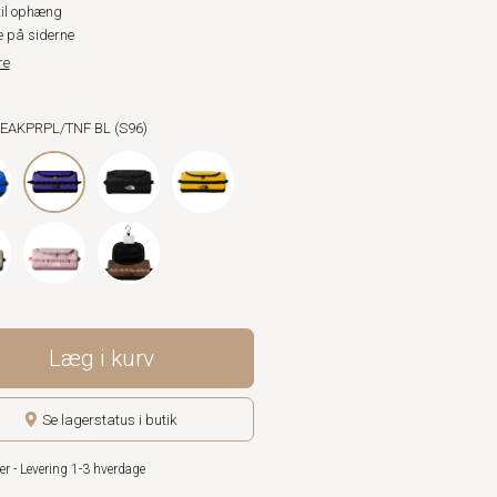
til ophæng
 på siderne
re
PEAKPRPL/TNF BL (S96)
Læg i kurv
Se lagerstatus i butik
er - Levering 1-3 hverdage