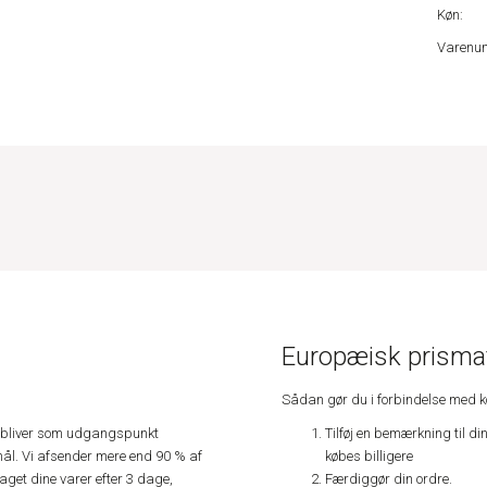
Køn:
Varenu
Europæisk prismat
Sådan gør du i forbindelse med 
Tilføj en bemærkning til di
e, bliver som udgangspunkt
købes billigere
ål. Vi afsender mere end 90 % af
Færdiggør din ordre.
get dine varer efter 3 dage,