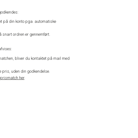
godkendes:
vet på din konto pga. automatiske
å snart ordren er gennemført.
fvises:
matchen, bliver du kontaktet på mail med
de pris, uden din godkendelse.
prismatch her
.