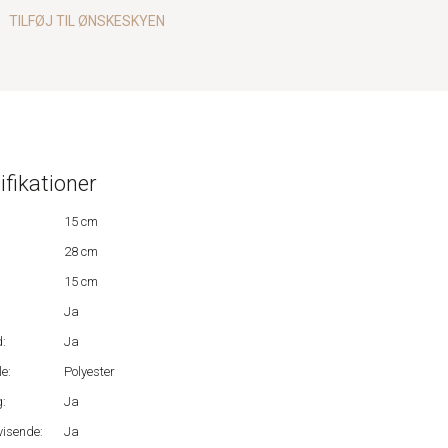
TILFØJ TIL ØNSKESKYEN
ifikationer
15 cm
28 cm
15 cm
Ja
:
Ja
e:
Polyester
:
Ja
isende:
Ja