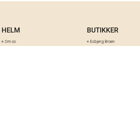
HELM
BUTIKKER
Om os
Esbjerg Broen
Butiks- & bytteoversigt
Herning
Guides
herningCentret
Ofte stillede spørgsmål
Hjørring
Fortrydelsesret
Holstebro
Fortryd dit køb her
Kolding Storcenter
Åbningstider & events
Ringkøbing
Black Friday
Silkeborg
Ledige stillinger
Skive
Om cookies på helm.nu
Varde
Handelsbetingelser
Vejle
Gavekort
Viborg
Cookie-præferencer