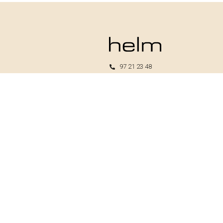
97 21 23 48
kundeservice@helm.nu
Mandag-fredag: 9.00-15.00
Helm I/S
CVR: 33739370