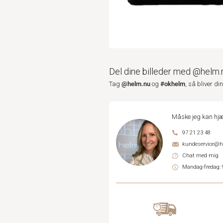
Del dine billeder med @helm.
@helm.nu
#okhelm
Tag
og
, så bliver di
Måske jeg kan hjæ
97 21 23 48
kundeservice@
Chat med mig
Mandag-fredag: 