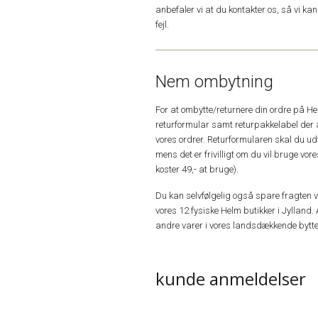
anbefaler vi at du kontakter os, så vi k
fejl.
Nem ombytning
For at ombytte/returnere din ordre på H
returformular samt returpakkelabel der 
vores ordrer. Returformularen skal du u
mens det er frivilligt om du vil bruge vo
koster 49,- at bruge).
Du kan selvfølgelig også spare fragten ved
vores 12 fysiske Helm butikker i Jylland. 
andre varer i vores landsdækkende bytte
kunde anmeldelser