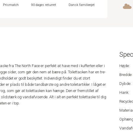
Prismatch
90 dages returret
Dansk familieejet
Spec
ke fra The North Face er perfekt at have med i kufferten eller i
Højde:
egge sider, som gør den nem at bære på. Toilettasken har en tre-
Bredde:
indholdet er godt beskyttet. Indvendigt finder du et stort
Dybde:
r er plads til både tandbørste og andre toiletartikler. I låget er
rog, som gør at toilettasken kan hænge. Den er fremstillet af
Hank:
idstærk og vandafvisende. Alt i alt en perfekt toilettaske til dig
Recycled
ten er i top.
Material
Ophæng
Vandafv