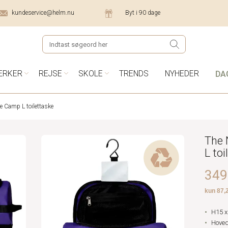
kundeservice@helm.nu
Byt i 90 dage
DA
ÆRKER
REJSE
SKOLE
TRENDS
NYHEDER
e Camp L toilettaske
The 
L toi
349,
H15 x
Hove