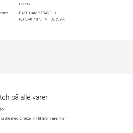
Unisex
mmer:
BASE CAMP TRAVEL-L
R_PEAKPRPL-TNF BL (S96)
ch på alle varer
køb
n ordre med direkte link til hvor varen kan