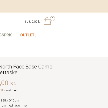
0
I alt:
0,00 kr.
GSPRIS
OUTLET
North Face Base Camp
lettaske
00 kr.
 B28 x D15 cm
drum med netlomme