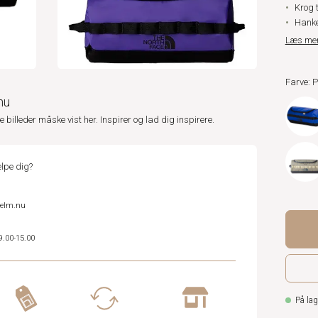
Krog 
Hanke
Læs me
Farve: 
nu
ne billeder måske vist her. Inspirer og lad dig inspirere.
lpe dig?
helm.nu
9.00-15.00
På lag