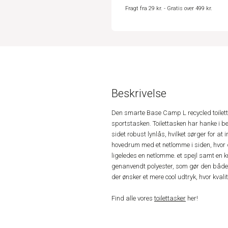
Fragt fra 29 kr. - Gratis over 499 kr.
Beskrivelse
Den smarte Base Camp L recycled toilettas
sportstasken. Toilettasken har hanke i b
sidet robust lynlås, hvilket sørger for at 
hovedrum med et netlomme i siden, hvor de
ligeledes en netlomme. et spejl samt en k
genanvendt polyester, som gør den både sl
der ønsker et mere cool udtryk, hvor kvalite
Find alle vores
toilettasker
her!