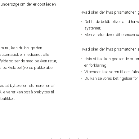
an undersøge om der er opstået en
Hvad sker der hvis prismatchen 
Det fulde beløb bliver altid hæ
systemer,
Men vi refunderer differencen s
elm.nu, kan du bruge den
Hvad sker der hvis prismatchen a
automatisk er medsendt alle
Hvis vi ikke kan godkende pris
dfylde og sende med pakken retur,
en forklaring.
res pakkelabel (vores pakkelabel
Vi sender ikke varen til den ful
Du kan se vores betingelser for
 at bytte eller returnere i en af
Alle varer kan også ombyttes til
butikker.