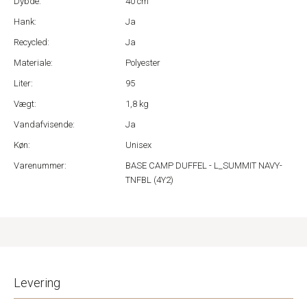
Dybde:
40 cm
Hank:
Ja
Recycled:
Ja
Materiale:
Polyester
Liter:
95
Vægt:
1,8 kg
Vandafvisende:
Ja
Køn:
Unisex
Varenummer:
BASE CAMP DUFFEL - L_SUMMIT NAVY-
TNFBL (4Y2)
Levering