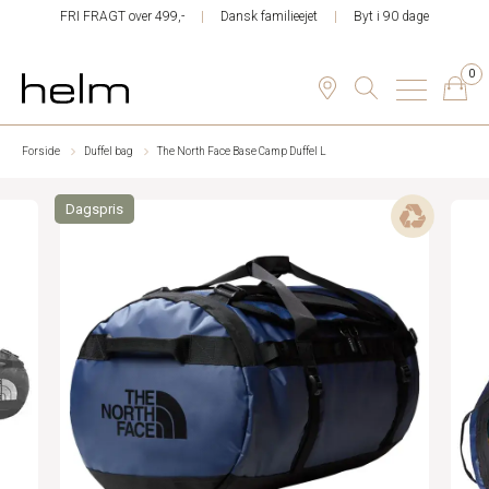
FRI FRAGT over 499,-
Dansk familieejet
Byt i 90 dage
0
Forside
Duffel bag
The North Face Base Camp Duffel L
Dagspris