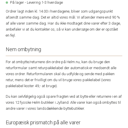
På lager - Levering 1-3 hverdage
Ordrer lagt inden kl. 14.00 i hverdagene, bliver som udgangspunkt
afsendt samme dag. Det er altid vores mål. Vi afsender mere end 90 %
af alle varer samme dag. Har du ikke modtaget dine varer efter 3 dage,
anbefaler vi at du kontakter os, så vi kan undersøge om der er opstået
en fejl.
Nem ombytning
For at ombytte/returnere din ordre på Helm.nu, kan du bruge den
returformular samt returpakkelabel der automatisk er medsendt alle
vores ordrer. Returformularen skal du udfylde og sende med pakken
retur, mens det er frivilligt om du vil bruge vores pakkelabel (vores
pakkelabel koster 49,- at bruge).
Du kan selvfølgelig også spare fragten ved at bytte eller returnere i en af
vores 12 fysiske Helm butikker i Jylland. Alle varer kan også ombyttes til
andre varer i vores landsdækkende byttebutikker.
Europæisk prismatch på alle varer