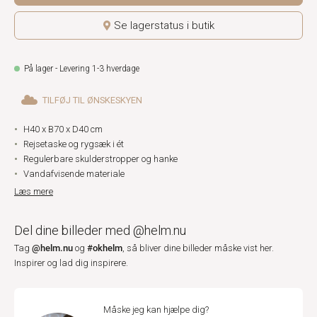
Se lagerstatus i butik
På lager - Levering 1-3 hverdage
TILFØJ TIL ØNSKESKYEN
H40 x B70 x D40 cm
Rejsetaske og rygsæk i ét
Regulerbare skulderstropper og hanke
Vandafvisende materiale
Læs mere
Del dine billeder med @helm.nu
@helm.nu
#okhelm
Tag
og
, så bliver dine billeder måske vist her.
Inspirer og lad dig inspirere.
Måske jeg kan hjælpe dig?