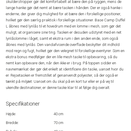
skulderstropper gør det komfortabelt at bære den på ryggen, mens de
lange hanke gør det nemt at bære tasken i hånden. Der er også hanke i
enderne, der giver dig mulighed for at bære den i forskellige positioner,
hvilket gør den særlig praktisk i forskellige situationer. Base Camp Duffel
L åbnes med lynlås til et hovedrum med en lomme i mesh, som gør det
muligt, at organisere sine ting. Tasken er desuden udstyret med en net
lynlåslomme i låget, samt et ekstra rum i den anden ende, som også
åbnes med lynlås. Den vandafvisende overflade beskytter dit indhold
mod regn og fugt, hvilket gør den velegnet til forskellige eventyrer. Som en
ekstra bonus medfølger der en lille mesh taske til opbevaring, så du
nemt kan opbevare den, når den ikke er i brug. På toppen sidder en
navnemærkat der gør det enkelt at identificere din taske, uanset hvor du
er. Rejsetasken er fremstillet af genanvendt polyester, så der også er
tænkt på miljøet. Uanset om du skal på en kort tur eller er på vej til
ukendte destinationer, er denne taske klar til at følge dig overalt.
Specifikationer
Højde:
40 cm
Bredde:
70 cm