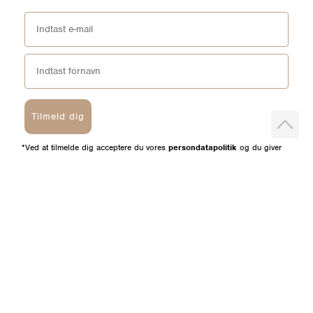
Tilmeld dig
*Ved at tilmelde dig acceptere du vores
persondatapolitik
og du giver
samtykke til at vi må sende dig markedsføring via SMS, e-mail og sociale
media. Du kan til enhver tid afmeldes igen.
HELM
BUTIKKER
Om os
Esbjerg Broen
Butiks- & bytteoversigt
Herning
Guides
herningCentret