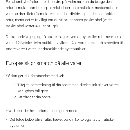
For at ombytte/returnere din ordre på Helm.nu, kan du bruge den
returformular samt returpakkelabel der automatisk er medsendt alle
vores ordrer. Returformularen skal du udfylde og sende med pakken
retur, mens det er frivilligt om du vil bruge vores pakkelabel (vores
pakkelabel koster 49,- at bruge).
Du kan selvfølgelig også spare fragten ved at bytte eller returnere i en af
vores 12 fysiske Helm butikker i Jylland. Alle varer kan også ombyttes til
andre varer i vores landsdækkende byttebutikker.
Europæisk prismatch på alle varer
Sådan gør du i forbindelse med køb
Tilføj en bemærkning til din ordre med direkte link til hvor varen
kan købes billigere
Færdiggør din ordre.
Hvad sker der hvis prismatchen godkendes:
Det fulde beløb bliver altid hævet på din konto pga. automatiske
systemer,