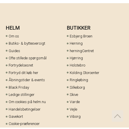
HELM
BUTIKKER
Om os
Esbjerg Broen
Butiks- & bytteoversigt
Herning
Guides
herningCentret
Ofte stillede spørgsmål
Hjørring
Fortrydelsesret
Holstebro
Fortryd dit køb her
Kolding Storcenter
Åbningstider & events
Ringkøbing
Black Friday
Silkeborg
Ledige stillinger
Skive
Om cookies på helm.nu
Varde
Handelsbetingelser
Vejle
Gavekort
Viborg
Cookie-præferencer