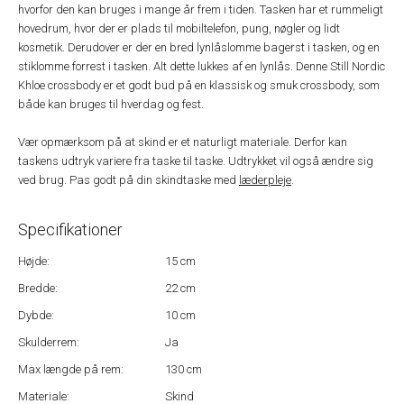
hvorfor den kan bruges i mange år frem i tiden. Tasken har et rummeligt
hovedrum, hvor der er plads til mobiltelefon, pung, nøgler og lidt
kosmetik. Derudover er der en bred lynlåslomme bagerst i tasken, og en
stiklomme forrest i tasken. Alt dette lukkes af en lynlås. Denne Still Nordic
Khloe crossbody er et godt bud på en klassisk og smuk crossbody, som
både kan bruges til hverdag og fest.
Vær opmærksom på at skind er et naturligt materiale. Derfor kan
taskens udtryk variere fra taske til taske. Udtrykket vil også ændre sig
ved brug. Pas godt på din skindtaske med
læderpleje
.
Specifikationer
Højde:
15 cm
Bredde:
22 cm
Dybde:
10 cm
Skulderrem:
Ja
Max længde på rem:
130 cm
Materiale:
Skind