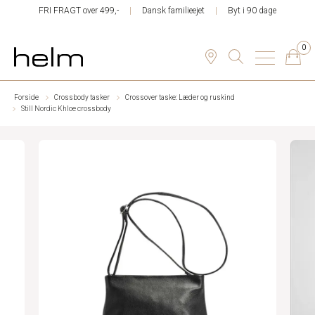
FRI FRAGT over 499,-
Dansk familieejet
Byt i 90 dage
0
Forside
Crossbody tasker
Crossover taske: Læder og ruskind
Still Nordic Khloe crossbody