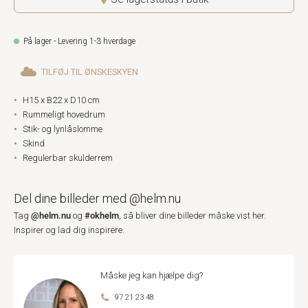
På lager - Levering 1-3 hverdage
TILFØJ TIL ØNSKESKYEN
H15 x B22 x D10 cm
Rummeligt hovedrum
Stik- og lynlåslomme
Skind
Regulerbar skulderrem
Del dine billeder med @helm.nu
@helm.nu
#okhelm
Tag
og
, så bliver dine billeder måske vist her.
Inspirer og lad dig inspirere.
Måske jeg kan hjælpe dig?
97 21 23 48