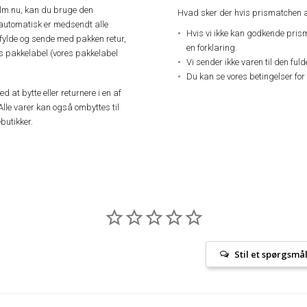
elm.nu, kan du bruge den
Hvad sker der hvis prismatchen a
automatisk er medsendt alle
Hvis vi ikke kan godkende pris
dfylde og sende med pakken retur,
en forklaring.
res pakkelabel (vores pakkelabel
Vi sender ikke varen til den ful
Du kan se vores betingelser for
 at bytte eller returnere i en af
Alle varer kan også ombyttes til
butikker.
Stil et spørgsmå