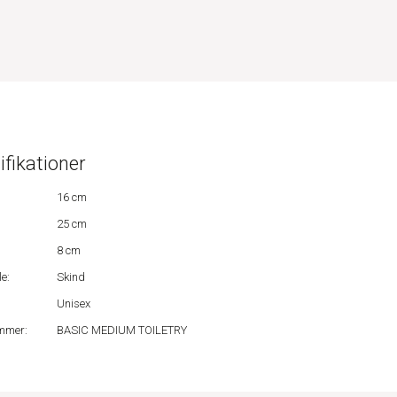
ifikationer
16 cm
25 cm
8 cm
e:
Skind
Unisex
mmer:
BASIC MEDIUM TOILETRY