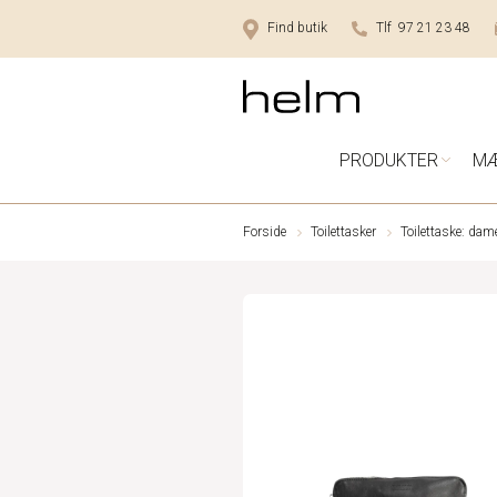
Find butik
Tlf 97 21 23 48
PRODUKTER
M
Forside
Toilettasker
Toilettaske: dam