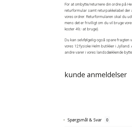
For at ombytte/returnere din ordre på H
returformular samt returpakkelabel der 
vores ordrer. Returformularen skal du u
mens det er frivilligt om du vil bruge vo
koster 49,- at bruge).
Du kan selvfølgelig også spare fragten ved
vores 12 fysiske Helm butikker i Jylland. 
andre varer i vores landsdækkende bytte
kunde anmeldelser
Spørgsmål & Svar