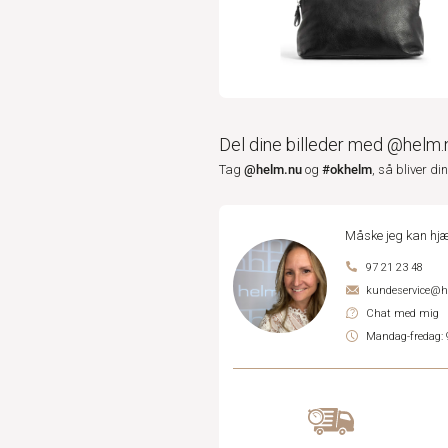
Del dine billeder med @helm.
@helm.nu
#okhelm
Tag
og
, så bliver di
Måske jeg kan hjæ
97 21 23 48
kundeservice@
Chat med mig
Mandag-fredag: 