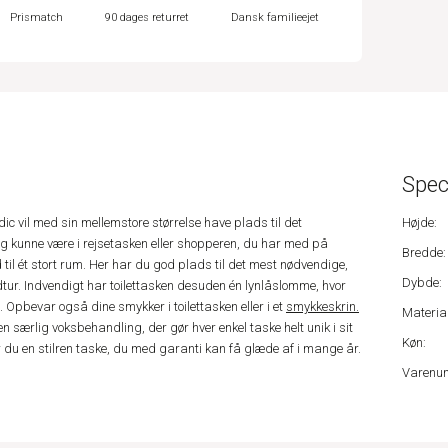
Prismatch
90 dages returret
Dansk familieejet
Spec
rdic vil med sin mellemstore størrelse have plads til det
Højde:
dig kunne være i rejsetasken eller shopperen, du har med på
Bredde:
 til ét stort rum. Her har du god plads til det mest nødvendige,
Dybde:
dtur. Indvendigt har toilettasken desuden én lynlåslomme, hvor
pbevar også dine smykker i toilettasken eller i et
smykkeskrin.
Material
 særlig voksbehandling, der gør hver enkel taske helt unik i sit
Køn:
r du en stilren taske, du med garanti kan få glæde af i mange år.
Varenu