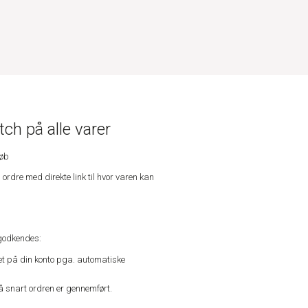
ch på alle varer
køb
n ordre med direkte link til hvor varen kan
godkendes:
vet på din konto pga. automatiske
å snart ordren er gennemført.