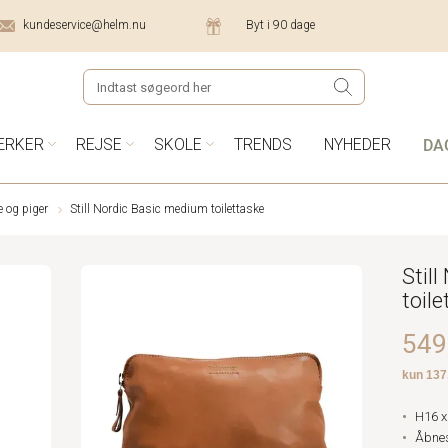
kundeservice@helm.nu
Byt i 90 dage
DA
ÆRKER
REJSE
SKOLE
TRENDS
NYHEDER
e og piger
Still Nordic Basic medium toilettaske
Stil
toil
549,
H16 x
Åbnes