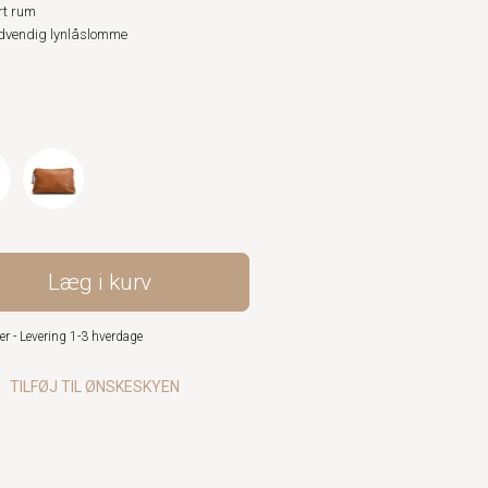
rt rum
dvendig lynlåslomme
Læg i kurv
er - Levering 1-3 hverdage
TILFØJ TIL ØNSKESKYEN