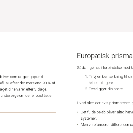
Europæisk prismat
Sådan gør du i forbindelse med 
Tilføj en bemærkning til di
e, bliver som udgangspunkt
købes billigere
ål. Vi afsender mere end 90 % af
Færdiggør din ordre.
get dine varer efter 3 dage,
an undersøge om der er opstået en
Hvad sker der hvis prismatchen 
Det fulde beløb bliver altid hæ
systemer,
Men vi refunderer differencen s