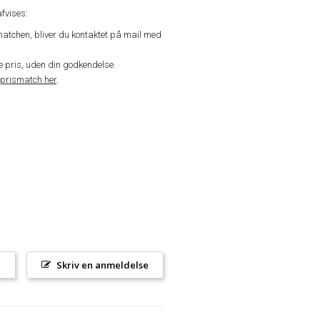
fvises:
matchen, bliver du kontaktet på mail med
de pris, uden din godkendelse.
prismatch her
.
l
Skriv en anmeldelse