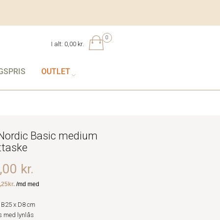
0
I alt:
0,00 kr.
GSPRIS
OUTLET
l Nordic Basic medium
ettaske
00 kr.
 B25 x D8 cm
 med lynlås