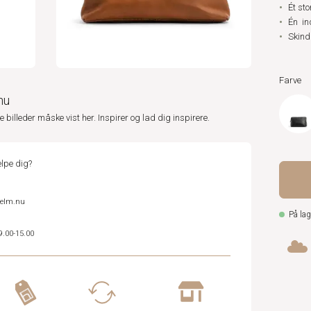
Ét sto
Én in
Skind
Farve
nu
ne billeder måske vist her. Inspirer og lad dig inspirere.
lpe dig?
helm.nu
På lag
9.00-15.00