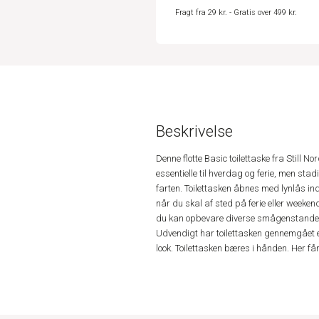
Fragt fra 29 kr. - Gratis over 499 kr.
Beskrivelse
Denne flotte Basic toilettaske fra Still No
essentielle til hverdag og ferie, men sta
farten. Toilettasken åbnes med lynlås ind
når du skal af sted på ferie eller weeken
du kan opbevare diverse smågenstande. O
Udvendigt har toilettasken gennemgået en
look. Toilettasken bæres i hånden. Her få