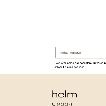
*Ved at tilmelde dig acceptere du vores
p
enhver tid afmeldes igen.
97 21 23 48