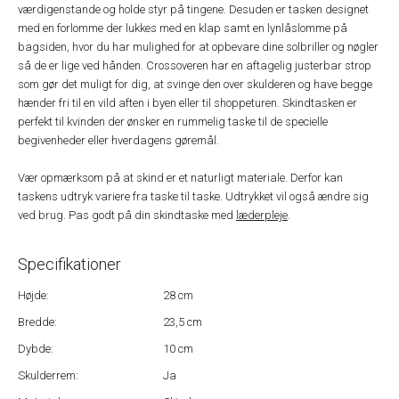
værdigenstande og holde styr på tingene. Desuden er tasken designet
med en forlomme der lukkes med en klap samt en lynlåslomme på
bagsiden, hvor du har mulighed for at opbevare dine solbriller og nøgler
så de er lige ved hånden. Crossoveren har en aftagelig justerbar strop
som gør det muligt for dig, at svinge den over skulderen og have begge
hænder fri til en vild aften i byen eller til shoppeturen. Skindtasken er
perfekt til kvinden der ønsker en rummelig taske til de specielle
begivenheder eller hverdagens gøremål.
Vær opmærksom på at skind er et naturligt materiale. Derfor kan
taskens udtryk variere fra taske til taske. Udtrykket vil også ændre sig
ved brug. Pas godt på din skindtaske med
læderpleje
.
Specifikationer
Højde:
28 cm
Bredde:
23,5 cm
Dybde:
10 cm
Skulderrem:
Ja