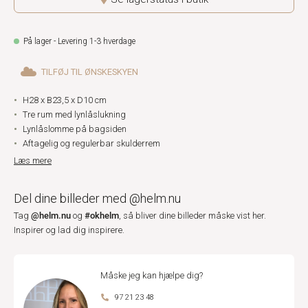
På lager - Levering 1-3 hverdage
TILFØJ TIL ØNSKESKYEN
H28 x B23,5 x D10 cm
Tre rum med lynlåslukning
Lynlåslomme på bagsiden
Aftagelig og regulerbar skulderrem
Læs mere
Del dine billeder med @helm.nu
@helm.nu
#okhelm
Tag
og
, så bliver dine billeder måske vist her.
Inspirer og lad dig inspirere.
Måske jeg kan hjælpe dig?
97 21 23 48