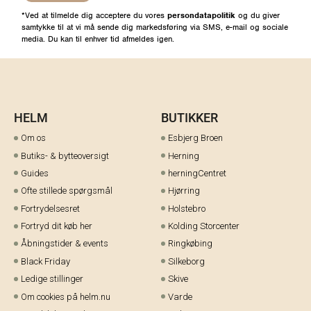
*Ved at tilmelde dig acceptere du vores
persondatapolitik
og du giver
samtykke til at vi må sende dig markedsføring via SMS, e-mail og sociale
media. Du kan til enhver tid afmeldes igen.
HELM
BUTIKKER
Om os
Esbjerg Broen
Butiks- & bytteoversigt
Herning
Guides
herningCentret
Ofte stillede spørgsmål
Hjørring
Fortrydelsesret
Holstebro
Fortryd dit køb her
Kolding Storcenter
Åbningstider & events
Ringkøbing
Black Friday
Silkeborg
Ledige stillinger
Skive
Om cookies på helm.nu
Varde