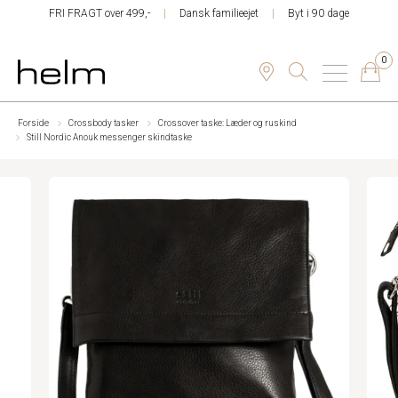
FRI FRAGT over 499,-
Dansk familieejet
Byt i 90 dage
0
Forside
Crossbody tasker
Crossover taske: Læder og ruskind
Still Nordic Anouk messenger skindtaske