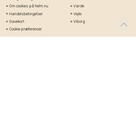
Om cookies på helm.nu
Varde
Handelsbetingelser
Vejle
Gavekort
Viborg
Cookie-præferencer
Telefon:
97 21 23 48
Email:
kundeservice@helm.nu
Mandag-fredag: 9.00-15.00