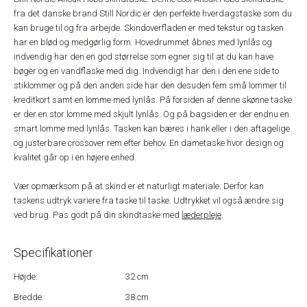
fra det danske brand Still Nordic er den perfekte hverdagstaske som du
kan bruge til og fra arbejde. Skindoverfladen er med tekstur og tasken
har en blød og medgørlig form. Hovedrummet åbnes med lynlås og
indvendig har den en god størrelse som egner sig til at du kan have
bøger og en vandflaske med dig. Indvendigt har den i den ene side to
stiklommer og på den anden side har den desuden fem små lommer til
kreditkort samt en lomme med lynlås. På forsiden af denne skønne taske
er der en stor lomme med skjult lynlås. Og på bagsiden er der endnu en
smart lomme med lynlås. Tasken kan bæres i hank eller i den aftagelige
og justerbare crossover rem efter behov. En dametaske hvor design og
kvalitet går op i en højere enhed.
Vær opmærksom på at skind er et naturligt materiale. Derfor kan
taskens udtryk variere fra taske til taske. Udtrykket vil også ændre sig
ved brug. Pas godt på din skindtaske med
læderpleje
.
Specifikationer
Højde:
32 cm
Bredde:
38 cm