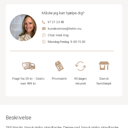
Måske jeg kan hjælpe dig?
97 21 23 48
kundeservice@helm.nu
Chat med mig
Mandag-fredag: 9.00-15.00
Fragt fra 29 kr. - Gratis
Prismatch
90 dages
Dansk
over 499 kr.
returret
familieejet
Beskrivelse
Still Nordic Anouk Hobo skindtaske. Denne cool Anouk Hobo skindtaske