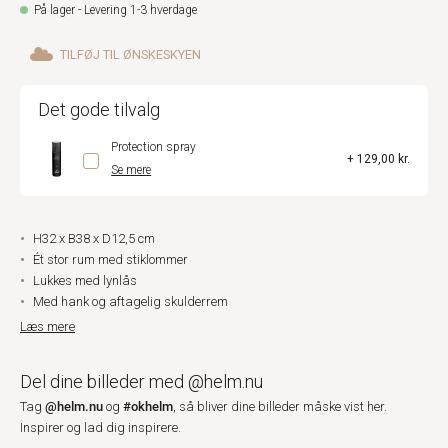
På lager - Levering 1-3 hverdage
TILFØJ TIL ØNSKESKYEN
Det gode tilvalg
Protection spray
+ 129,00 kr.
Se mere
H32 x B38 x D12,5 cm
Ét stor rum med stiklommer
Lukkes med lynlås
Med hank og aftagelig skulderrem
Læs mere
Del dine billeder med @helm.nu
@helm.nu
#okhelm
Tag
og
, så bliver dine billeder måske vist her.
Inspirer og lad dig inspirere.