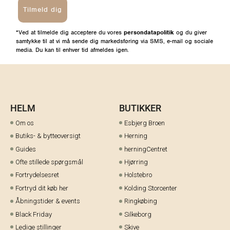
Tilmeld dig
*Ved at tilmelde dig acceptere du vores
persondatapolitik
og du giver
samtykke til at vi må sende dig markedsføring via SMS, e-mail og sociale
media. Du kan til enhver tid afmeldes igen.
HELM
BUTIKKER
Om os
Esbjerg Broen
Butiks- & bytteoversigt
Herning
Guides
herningCentret
Ofte stillede spørgsmål
Hjørring
Fortrydelsesret
Holstebro
Fortryd dit køb her
Kolding Storcenter
Åbningstider & events
Ringkøbing
Black Friday
Silkeborg
Ledige stillinger
Skive