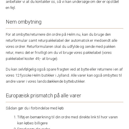
anbefaler vi at du kontakter os, så vi kan undersøge om der er opstået
en fejl.
Nem ombytning
For at ombytte/returnere din ordre på Helm.nu, kan du bruge den
returformular samt returpakkelabel der automatisk er medsendt alle
vores ordrer. Returformularen skal du udfylde og sende med pakken
retur, mens det er frivilligt om du vil bruge vores pakkelabel (vores
pakkelabel koster 49,- at bruge).
Du kan selvfølgelig også spare fragten ved at bytte eller returnere i en af
vores 12 fysiske Helm butikker i Jylland. Alle varer kan også ombyttes til
andre varer i vores landsdækkende byttebutikker.
Europæisk prismatch på alle varer
Sådan gør du i forbindelse med køb
Tilføj en bemærkning til din ordre med direkte link til hvor varen
kan købes billigere