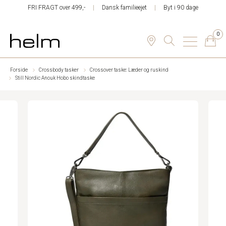
FRI FRAGT over 499,-
Dansk familieejet
Byt i 90 dage
0
Forside
Crossbody tasker
Crossover taske: Læder og ruskind
Still Nordic Anouk Hobo skindtaske