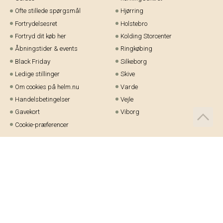
Ofte stillede spørgsmål
Hjørring
Fortrydelsesret
Holstebro
Fortryd dit køb her
Kolding Storcenter
Åbningstider & events
Ringkøbing
Black Friday
Silkeborg
Ledige stillinger
Skive
Om cookies på helm.nu
Varde
Handelsbetingelser
Vejle
Gavekort
Viborg
Cookie-præferencer
Telefon:
97 21 23 48
Email:
kundeservice@helm.nu
Mandag-fredag: 9.00-15.00