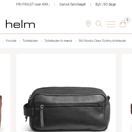
FRI FRAGT over 499,-
Dansk familieejet
Byt i 90 dage
0
Forside
Toilettasker
Toilettasker til mænd
Still Nordic Clean Toiletry toilettaske