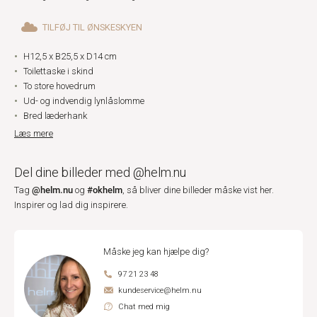
TILFØJ TIL ØNSKESKYEN
H12,5 x B25,5 x D14 cm
Toilettaske i skind
To store hovedrum
Ud- og indvendig lynlåslomme
Bred læderhank
Læs mere
Del dine billeder med @helm.nu
@helm.nu
#okhelm
Tag
og
, så bliver dine billeder måske vist her.
Inspirer og lad dig inspirere.
Måske jeg kan hjælpe dig?
97 21 23 48
kundeservice@helm.nu
Chat med mig