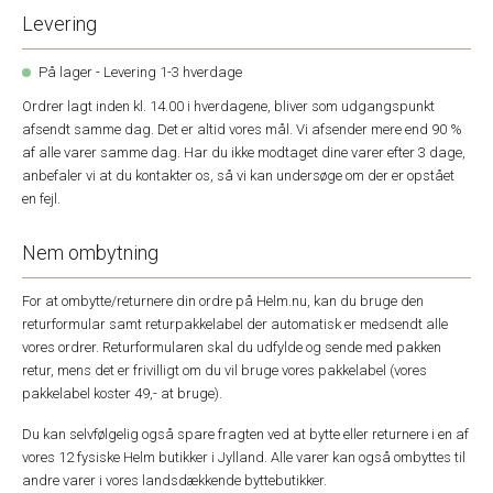
Levering
På lager - Levering 1-3 hverdage
Ordrer lagt inden kl. 14.00 i hverdagene, bliver som udgangspunkt
afsendt samme dag. Det er altid vores mål. Vi afsender mere end 90 %
af alle varer samme dag. Har du ikke modtaget dine varer efter 3 dage,
anbefaler vi at du kontakter os, så vi kan undersøge om der er opstået
en fejl.
Nem ombytning
For at ombytte/returnere din ordre på Helm.nu, kan du bruge den
returformular samt returpakkelabel der automatisk er medsendt alle
vores ordrer. Returformularen skal du udfylde og sende med pakken
retur, mens det er frivilligt om du vil bruge vores pakkelabel (vores
pakkelabel koster 49,- at bruge).
Du kan selvfølgelig også spare fragten ved at bytte eller returnere i en af
vores 12 fysiske Helm butikker i Jylland. Alle varer kan også ombyttes til
andre varer i vores landsdækkende byttebutikker.