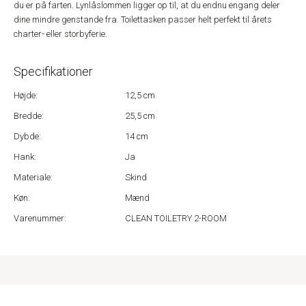
du er på farten. Lynlåslommen ligger op til, at du endnu engang deler
dine mindre genstande fra. Toilettasken passer helt perfekt til årets
charter- eller storbyferie.
Specifikationer
Højde:
12,5 cm
Bredde:
25,5 cm
Dybde:
14 cm
Hank:
Ja
Materiale:
Skind
Køn:
Mænd
Varenummer:
CLEAN TOILETRY 2-ROOM