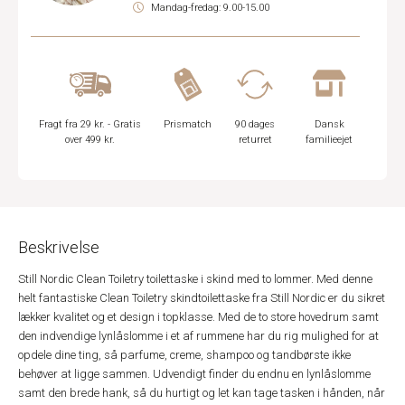
Mandag-fredag: 9.00-15.00
Fragt fra 29 kr. - Gratis
Prismatch
90 dages
Dansk
over 499 kr.
returret
familieejet
Beskrivelse
Still Nordic Clean Toiletry toilettaske i skind med to lommer. Med denne
helt fantastiske Clean Toiletry skindtoilettaske fra Still Nordic er du sikret
lækker kvalitet og et design i topklasse. Med de to store hovedrum samt
den indvendige lynlåslomme i et af rummene har du rig mulighed for at
opdele dine ting, så parfume, creme, shampoo og tandbørste ikke
behøver at ligge sammen. Udvendigt finder du endnu en lynlåslomme
samt den brede hank, så du hurtigt og let kan tage tasken i hånden, når