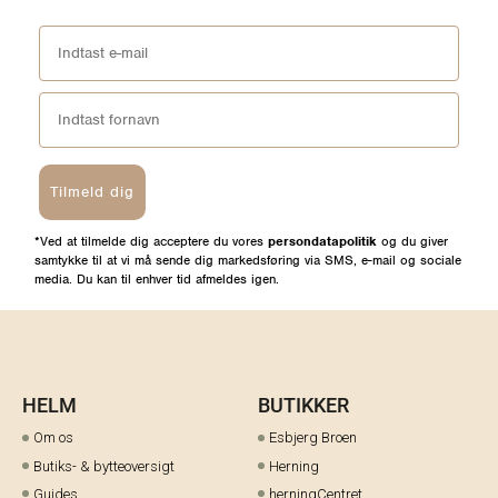
Tilmeld dig
*Ved at tilmelde dig acceptere du vores
persondatapolitik
og du giver
samtykke til at vi må sende dig markedsføring via SMS, e-mail og sociale
media. Du kan til enhver tid afmeldes igen.
HELM
BUTIKKER
Om os
Esbjerg Broen
Butiks- & bytteoversigt
Herning
Guides
herningCentret