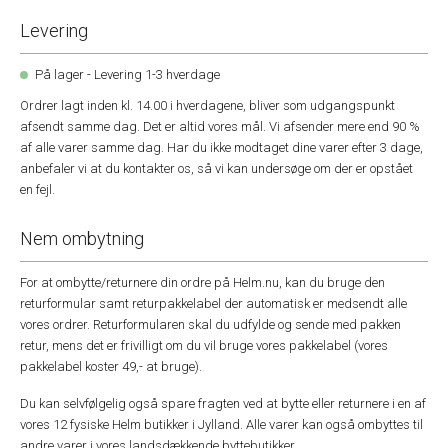
Levering
På lager - Levering 1-3 hverdage
Ordrer lagt inden kl. 14.00 i hverdagene, bliver som udgangspunkt
afsendt samme dag. Det er altid vores mål. Vi afsender mere end 90 %
af alle varer samme dag. Har du ikke modtaget dine varer efter 3 dage,
anbefaler vi at du kontakter os, så vi kan undersøge om der er opstået
en fejl.
Nem ombytning
For at ombytte/returnere din ordre på Helm.nu, kan du bruge den
returformular samt returpakkelabel der automatisk er medsendt alle
vores ordrer. Returformularen skal du udfylde og sende med pakken
retur, mens det er frivilligt om du vil bruge vores pakkelabel (vores
pakkelabel koster 49,- at bruge).
Du kan selvfølgelig også spare fragten ved at bytte eller returnere i en af
vores 12 fysiske Helm butikker i Jylland. Alle varer kan også ombyttes til
andre varer i vores landsdækkende byttebutikker.