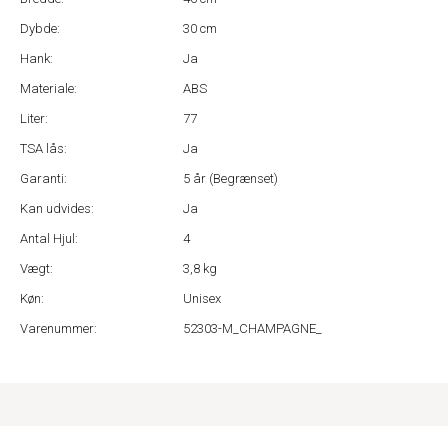
Dybde:
30 cm
Hank:
Ja
Materiale:
ABS
Liter:
77
TSA lås:
Ja
Garanti:
5 år (Begrænset)
Kan udvides:
Ja
Antal Hjul:
4
Vægt:
3,8 kg
Køn:
Unisex
Varenummer:
52303-M_CHAMPAGNE_