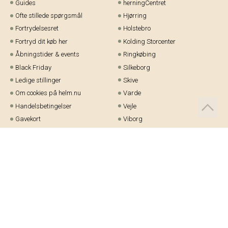
Guides
herningCentret
Ofte stillede spørgsmål
Hjørring
Fortrydelsesret
Holstebro
Fortryd dit køb her
Kolding Storcenter
Åbningstider & events
Ringkøbing
Black Friday
Silkeborg
Ledige stillinger
Skive
Om cookies på helm.nu
Varde
Handelsbetingelser
Vejle
Gavekort
Viborg
Cookie-præferencer
Telefon:
97 21 23 48
Email:
kundeservice@helm.nu
Mandag-fredag: 9.00-15.00