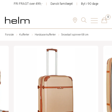
FRI FRAGT over 499,-
Dansk familieejet
Byt i 90 dage
0
Forside
Kufferter
Hardcase kufferter
Snowball spinner 68 cm