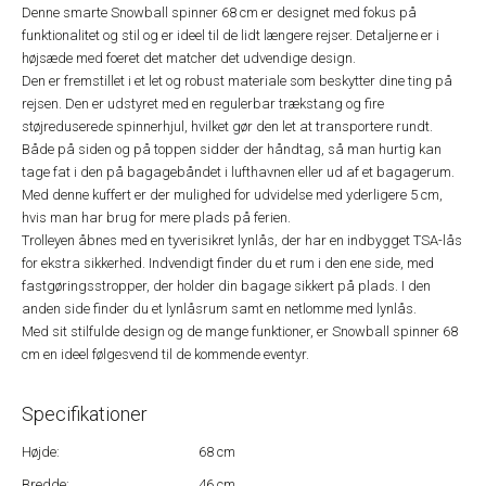
Denne smarte Snowball spinner 68 cm er designet med fokus på
funktionalitet og stil og er ideel til de lidt længere rejser. Detaljerne er i
højsæde med foeret det matcher det udvendige design.
Den er fremstillet i et let og robust materiale som beskytter dine ting på
rejsen. Den er udstyret med en regulerbar trækstang og fire
støjreduserede spinnerhjul, hvilket gør den let at transportere rundt.
Både på siden og på toppen sidder der håndtag, så man hurtig kan
tage fat i den på bagagebåndet i lufthavnen eller ud af et bagagerum.
Med denne kuffert er der mulighed for udvidelse med yderligere 5 cm,
hvis man har brug for mere plads på ferien.
Trolleyen åbnes med en tyverisikret lynlås, der har en indbygget TSA-lås
for ekstra sikkerhed. Indvendigt finder du et rum i den ene side, med
fastgøringsstropper, der holder din bagage sikkert på plads. I den
anden side finder du et lynlåsrum samt en netlomme med lynlås.
Med sit stilfulde design og de mange funktioner, er Snowball spinner 68
cm en ideel følgesvend til de kommende eventyr.
Specifikationer
Højde:
68 cm
Bredde:
46 cm