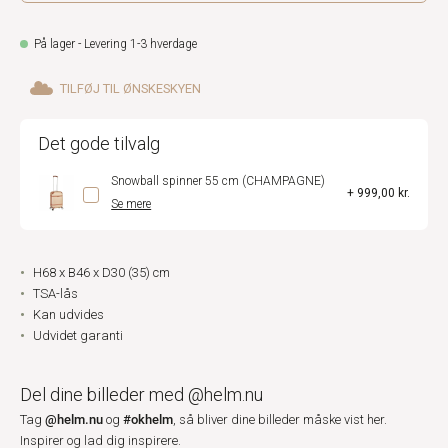
På lager - Levering 1-3 hverdage
TILFØJ TIL ØNSKESKYEN
Det gode tilvalg
Snowball spinner 55 cm (CHAMPAGNE)
+ 999,00 kr.
Se mere
H68 x B46 x D30 (35) cm
TSA-lås
Kan udvides
Udvidet garanti
Del dine billeder med @helm.nu
@helm.nu
#okhelm
Tag
og
, så bliver dine billeder måske vist her.
Inspirer og lad dig inspirere.