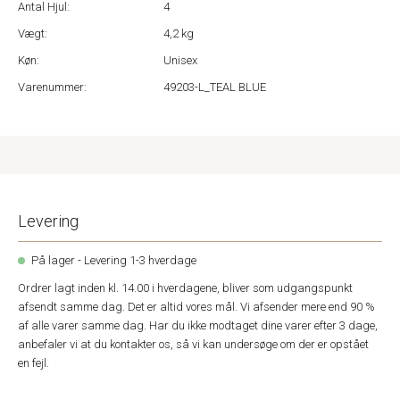
Antal Hjul:
4
Vægt:
4,2 kg
Køn:
Unisex
Varenummer:
49203-L_TEAL BLUE
Levering
På lager - Levering 1-3 hverdage
Ordrer lagt inden kl. 14.00 i hverdagene, bliver som udgangspunkt
afsendt samme dag. Det er altid vores mål. Vi afsender mere end 90 %
af alle varer samme dag. Har du ikke modtaget dine varer efter 3 dage,
anbefaler vi at du kontakter os, så vi kan undersøge om der er opstået
en fejl.