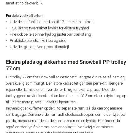
nemt at holde overblik.
Fordele ved kufferten:
Udvidelsesfunktion med op til 17 liter ekstra plads
TSA-lås og tyverisikret lynlås for ekstra tryghed
Fire dobbelte spinnerhjul og justerbar trækstang
Praktiske bærehanke i top og side
Udvidet garanti ved produktionsfejl
Ekstra plads og sikkerhed med Snowball PP trolley
77 cm
PP trolley 77 cm fra Snowball er designet til at gøre din rejse så nem og
overskuelig som muligt. Den store kapacitet gør den perfekt til længere
rejser eller familieferier, hvor der er brug for ekstra plads. Med den
indbyggede udvidelsesfunktion kan du nemt få 5 cm ekstra dybde og op
til 17 liter mere plads – ideelt til hjemturen.
Indvendigt er kufferten opdelt i to separate rum, så du kan organisere
din bagage. Den ene side har fastholdelsesstropper, der holder tøjet på
plads, mens den anden side kan lukkes med en lynlås. Her finder du
også en stor lynlåslomme, som er oplagt til vasketøj eller mindre