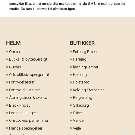
samtykke til at vi må sende dig markedsføring via SMS, e-mail og sociale
media. Du kan til enhver tid afmeldes igen.
HELM
BUTIKKER
Om os
Esbjerg Broen
Butiks- & bytteoversigt
Herning
Guides
herningCentret
Ofte stillede spørgsmål
Hjørring
Fortrydelsesret
Holstebro
Fortryd dit køb her
Kolding Storcenter
Åbningstider & events
Ringkøbing
Black Friday
Silkeborg
Ledige stillinger
Skive
Om cookies på helm.nu
Varde
Handelsbetingelser
Vejle