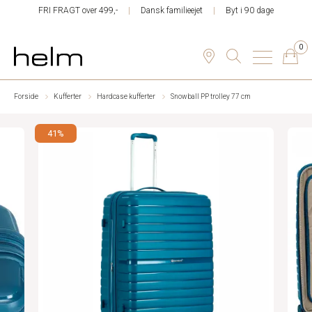
FRI FRAGT over 499,-
Dansk familieejet
Byt i 90 dage
0
Forside
Kufferter
Hardcase kufferter
Snowball PP trolley 77 cm
41%