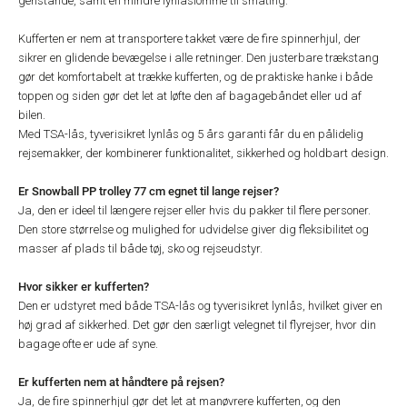
genstande, samt en mindre lynlåslomme til småting.
Kufferten er nem at transportere takket være de fire spinnerhjul, der
sikrer en glidende bevægelse i alle retninger. Den justerbare trækstang
gør det komfortabelt at trække kufferten, og de praktiske hanke i både
toppen og siden gør det let at løfte den af bagagebåndet eller ud af
bilen.
Med TSA-lås, tyverisikret lynlås og 5 års garanti får du en pålidelig
rejsemakker, der kombinerer funktionalitet, sikkerhed og holdbart design.
Er Snowball PP trolley 77 cm egnet til lange rejser?
Ja, den er ideel til længere rejser eller hvis du pakker til flere personer.
Den store størrelse og mulighed for udvidelse giver dig fleksibilitet og
masser af plads til både tøj, sko og rejseudstyr.
Hvor sikker er kufferten?
Den er udstyret med både TSA-lås og tyverisikret lynlås, hvilket giver en
høj grad af sikkerhed. Det gør den særligt velegnet til flyrejser, hvor din
bagage ofte er ude af syne.
Er kufferten nem at håndtere på rejsen?
Ja, de fire spinnerhjul gør det let at manøvrere kufferten, og den