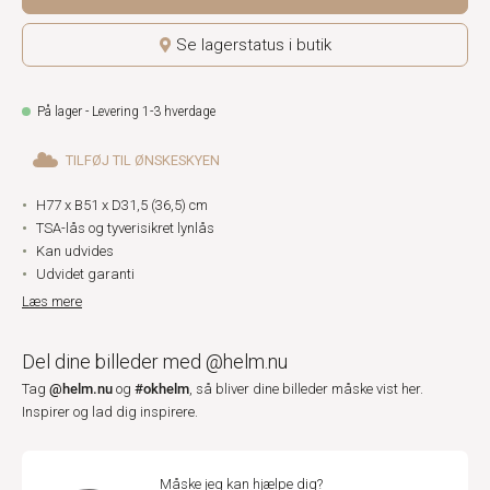
Se lagerstatus i butik
På lager - Levering 1-3 hverdage
TILFØJ TIL ØNSKESKYEN
H77 x B51 x D31,5 (36,5) cm
TSA-lås og tyverisikret lynlås
Kan udvides
Udvidet garanti
Læs mere
Del dine billeder med @helm.nu
@helm.nu
#okhelm
Tag
og
, så bliver dine billeder måske vist her.
Inspirer og lad dig inspirere.
Måske jeg kan hjælpe dig?