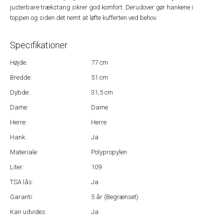
justerbare trækstang sikrer god komfort. Derudover gør hankene i
toppen og siden det nemt at løfte kufferten ved behov.
Specifikationer
Højde:
77 cm
Bredde:
51 cm
Dybde:
31,5 cm
Dame:
Dame
Herre:
Herre
Hank:
Ja
Materiale:
Polypropylen
Liter:
109
TSA lås:
Ja
Garanti:
5 år (Begrænset)
Kan udvides:
Ja