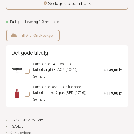
Se lagerstatus i butik
På lager - Levering 1-3 hverdage
Tilføj til Ønskeskyen
Det gode tilvalg
Samsonite TA Revolution digital
kuffertvægt (BLACK (1041))
+ 199,00 kr.
Se mere
Samsonite Revolution luggage
kuffertmærker 2 pak (RED (1726))
+ 119,00 kr.
Se mere
H67 x B40 x D26 cm
TSA-lås
Kan udvides