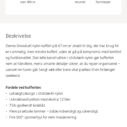
over 499 kr.
returret
familieejet
Beskrivelse
Denne Snowball nylon kuffert på 67 cm er skabt til dig, der har brug for
en rummelig, men mindre kuffert, uden at gå på kompromis med komfort
og funktionalitet. Den lette konstruktion i slidstærk nylon gør kufferten
nem at håndtere, mens smarte detaljer sikrer, at du rejser organiseret –
uanset om turen går langt væk eller bare skal pakkes til en forlænget
weekend.
Fordele ved kufferten:
Letvægtsdesign i slidstærkt nylon.
Udvidelsesfunktion med ekstra 12 liter.
TSA-godkendt kodelås.
Flere praktiske lommer – både indvendigt og udvendigt.
Fire 360° spinnerhjul for nem manøvrering.