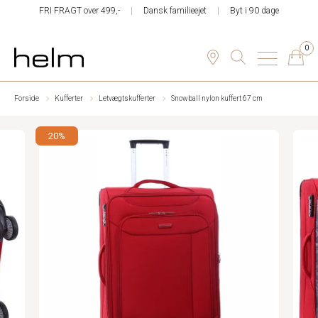
FRI FRAGT over 499,-
Dansk familieejet
Byt i 90 dage
0
Forside
Kufferter
Letvægtskufferter
Snowball nylon kuffert 67 cm
20%