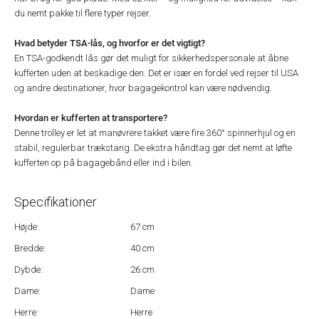
du nemt pakke til flere typer rejser.
Hvad betyder TSA-lås, og hvorfor er det vigtigt?
En TSA-godkendt lås gør det muligt for sikkerhedspersonale at åbne
kufferten uden at beskadige den. Det er især en fordel ved rejser til USA
og andre destinationer, hvor bagagekontrol kan være nødvendig.
Hvordan er kufferten at transportere?
Denne trolley er let at manøvrere takket være fire 360° spinnerhjul og en
stabil, regulerbar trækstang. De ekstra håndtag gør det nemt at løfte
kufferten op på bagagebånd eller ind i bilen.
Specifikationer
Højde:
67 cm
Bredde:
40 cm
Dybde:
26 cm
Dame:
Dame
Herre:
Herre