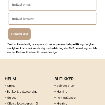
Tilmeld dig
*Ved at tilmelde dig acceptere du vores
persondatapolitik
og du giver
samtykke til at vi må sende dig markedsføring via SMS, e-mail og sociale
media. Du kan til enhver tid afmeldes igen.
HELM
BUTIKKER
Om os
Esbjerg Broen
Butiks- & bytteoversigt
Herning
Guides
herningCentret
Ofte stillede spørgsmål
Hjørring