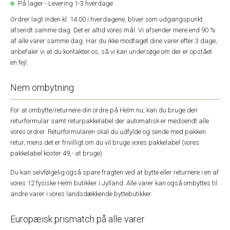
På lager - Levering 1-3 hverdage
Ordrer lagt inden kl. 14.00 i hverdagene, bliver som udgangspunkt
afsendt samme dag. Det er altid vores mål. Vi afsender mere end 90 %
af alle varer samme dag. Har du ikke modtaget dine varer efter 3 dage,
anbefaler vi at du kontakter os, så vi kan undersøge om der er opstået
en fejl.
Nem ombytning
For at ombytte/returnere din ordre på Helm.nu, kan du bruge den
returformular samt returpakkelabel der automatisk er medsendt alle
vores ordrer. Returformularen skal du udfylde og sende med pakken
retur, mens det er frivilligt om du vil bruge vores pakkelabel (vores
pakkelabel koster 49,- at bruge).
Du kan selvfølgelig også spare fragten ved at bytte eller returnere i en af
vores 12 fysiske Helm butikker i Jylland. Alle varer kan også ombyttes til
andre varer i vores landsdækkende byttebutikker.
Europæisk prismatch på alle varer