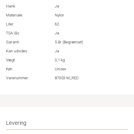
Hank:
Ja
Materiale:
Nylon
Liter:
62
TSA lås:
Ja
Garanti:
5 år (Begrænset)
Kan udvides:
Ja
Vægt:
3,1 kg
Køn:
Unisex
Varenummer:
87303-M_RED
Levering