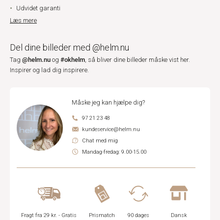
Udvidet garanti
Læs mere
Del dine billeder med @helm.nu
@helm.nu
#okhelm
Tag
og
, så bliver dine billeder måske vist her.
Inspirer og lad dig inspirere.
Måske jeg kan hjælpe dig?
97 21 23 48
kundeservice@helm.nu
Chat med mig
Mandag-fredag: 9.00-15.00
Fragt fra 29 kr. - Gratis
Prismatch
90 dages
Dansk