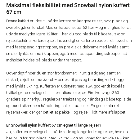
Maksimal fleksibilitet med Snowball nylon kuffert
67 cm
Denne kuffert er ideel til båder kortere og længere rejser, hvor plads og
overblik gør en forskel. Med en kapacitet på 62 liter – og mulighed for at
udvide med yderligere 12 liter – har du god plads til både tøj, sko og
rejsetilbehør til kortere rejser. Indvendigt er kufferten opdelt i et hovedrum
med fastspændingsstropper, en praktisk sidelomme med lynlås samt
en stor lynlåslomme i klappen, også med fastspændingsstropper, så
indholdet holdes på plads under transport.
Udvendigt finder du en stor frontlomme til hurtig adgang samt en
diskret, skjult lomme øverst – perfekt til pas og boardingkort - begge
med lynlåslukning. Kufferten er udstyret med TSA-godkendt kodelås,
hvilket gør den velegnet til internationale rejser. Fire lydsvage 360
graders spinnerhjul, regulerbar trækstang og håndtag i både top, side
og bund sikrer nem håndtering i alle situationer. En gennemtænkt
rejsemakker, der gør det let at pakke – og rejse – lidt mere afslappet.
Er Snowball nylon kuffert 67 cm egnet til lange rejser?
Ja, kufferten er velegnet til både korte og lange ferier og rejser, hvor du
har brug for god plads. Med 62 liter – og mulighed for udvidelse – kan