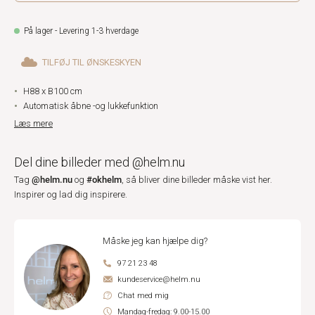
På lager - Levering 1-3 hverdage
TILFØJ TIL ØNSKESKYEN
H88 x B100 cm
Automatisk åbne -og lukkefunktion
Læs mere
Del dine billeder med @helm.nu
@helm.nu
#okhelm
Tag
og
, så bliver dine billeder måske vist her.
Inspirer og lad dig inspirere.
Måske jeg kan hjælpe dig?
97 21 23 48
kundeservice@helm.nu
Chat med mig
Mandag-fredag: 9.00-15.00