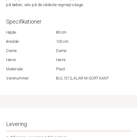
på læben, selv på de vådeste regnvejrsdage.
Specifikationer
Højde:
80 cm
Bredde:
100 cm
Dame:
Dame
Herre:
Herre
Materiale:
Plast
Varenummer:
BUL1312_KLAR M-SORT KANT
Levering