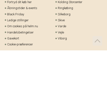
Fortryd dit køb her
Kolding Storcenter
Åbningstider & events
Ringkøbing
Black Friday
Silkeborg
Ledige stillinger
Skive
Om cookies på helm.nu
Varde
Handelsbetingelser
Vejle
Gavekort
Viborg
Cookie-præferencer
Telefon:
97 21 23 48
Email:
kundeservice@helm.nu
Mandag-fredag: 9.00-15.00