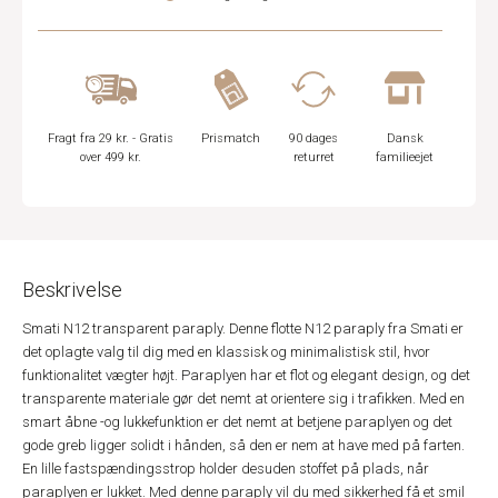
Fragt fra 29 kr. - Gratis
Prismatch
90 dages
Dansk
over 499 kr.
returret
familieejet
Beskrivelse
Smati N12 transparent paraply. Denne flotte N12 paraply fra Smati er
det oplagte valg til dig med en klassisk og minimalistisk stil, hvor
funktionalitet vægter højt. Paraplyen har et flot og elegant design, og det
transparente materiale gør det nemt at orientere sig i trafikken. Med en
smart åbne -og lukkefunktion er det nemt at betjene paraplyen og det
gode greb ligger solidt i hånden, så den er nem at have med på farten.
En lille fastspændingsstrop holder desuden stoffet på plads, når
paraplyen er lukket. Med denne paraply vil du med sikkerhed få et smil