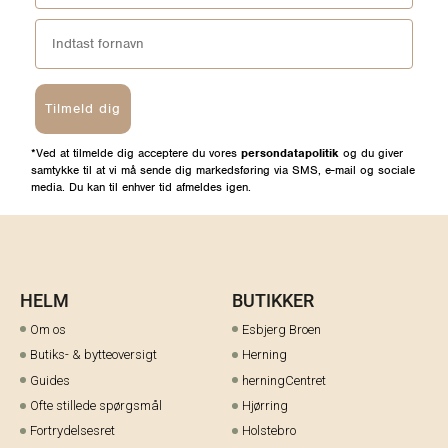
Tilmeld dig
*Ved at tilmelde dig acceptere du vores
persondatapolitik
og du giver
samtykke til at vi må sende dig markedsføring via SMS, e-mail og sociale
media. Du kan til enhver tid afmeldes igen.
HELM
BUTIKKER
Om os
Esbjerg Broen
Butiks- & bytteoversigt
Herning
Guides
herningCentret
Ofte stillede spørgsmål
Hjørring
Fortrydelsesret
Holstebro