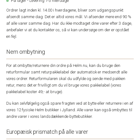
På lager - Levering 1-3 hverdage
Ordrer lagt inden kl. 14.00 i hverdagene, bliver som udgangspunkt
afsendt samme dag. Det er altid vores mål. Vi afsender mere end 90 %
af alle varer samme dag. Har du ikke modtaget dine varer efter 3 dage,
anbefaler vi at du kontakter os, så vi kan undersøge om der er opstået
en fejl.
Nem ombytning
For at ombytte/returnere din ordre på Helm.nu, kan du bruge den
returformular samt returpakkelabel der automatisk er medsendt alle
vores ordrer. Returformularen skal du udfylde og sende med pakken
retur, mens det er frivilligt om du vil bruge vores pakkelabel (vores
pakkelabel koster 49,- at bruge).
Du kan selvfølgelig også spare fragten ved at bytte eller returnere i en af
vores 12 fysiske Helm butikker i Jylland. Alle varer kan også ombyttes til
andre varer i vores landsdækkende byttebutikker.
Europæisk prismatch på alle varer