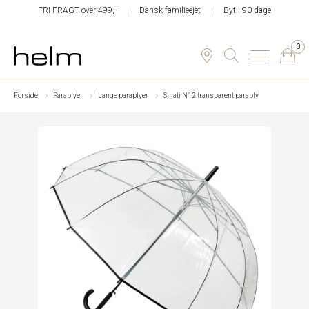
FRI FRAGT over 499,-
Dansk familieejet
Byt i 90 dage
0
Forside
Paraplyer
Lange paraplyer
Smati N12 transparent paraply