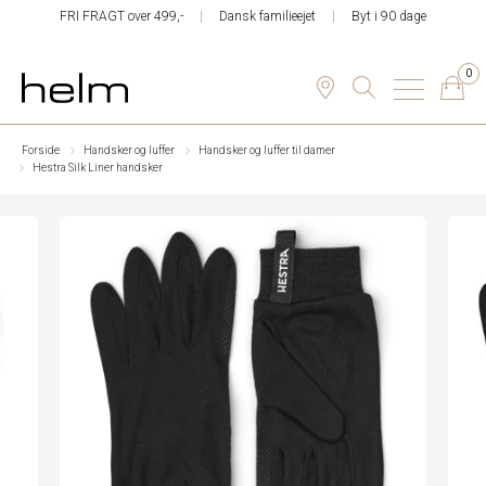
FRI FRAGT over 499,-
Dansk familieejet
Byt i 90 dage
0
Forside
Handsker og luffer
Handsker og luffer til damer
Hestra Silk Liner handsker