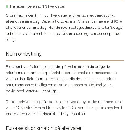
På lager - Levering 1-3 hverdage
Ordrer lagt inden kl. 14.00 i hverdagene, bliver som udgangspunkt
afsendt samme dag. Det er altid vores mål. Vi afsender mere end 90 %
af alle varer samme dag. Har du ikke modtaget dine varer efter 3 dage,
anbefaler vi at du kontakter os, så vi kan undersøge om der er opstået
en fejl.
Nem ombytning
For at ombytte/returnere din ordre på Helm.nu, kan du bruge den
returformular samt returpakkelabel der automatisk er medsendt alle
vores ordrer. Returformularen skal du udfylde og sende med pakken
retur, mens det er frivilligt om du vil bruge vores pakkelabel (vores
pakkelabel koster 49,- at bruge).
Du kan selvfølgelig også spare fragten ved at bytte eller returnere i en af
vores 12 fysiske Helm butikker i Jylland. Alle varer kan også ombyttes til
andre varer i vores landsdækkende byttebutikker.
Europæisk prismatch på alle varer