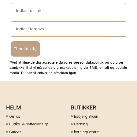
Tilmeld dig
*Ved at tilmelde dig acceptere du vores
persondatapolitik
og du giver
samtykke til at vi må sende dig markedsføring via SMS, e-mail og sociale
media. Du kan til enhver tid afmeldes igen.
HELM
BUTIKKER
Om os
Esbjerg Broen
Butiks- & bytteoversigt
Herning
Guides
herningCentret