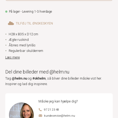
På lager - Levering 1-3 hverdage
TILFØJ TIL ØNSKESKYEN
H28 x B35 x D12 cm
Ægte ruskind
Åbnes med lynlås
Regulerbar skulderrem
Læs mere
Del dine billeder med @helm.nu
@helm.nu
#okhelm
Tag
og
, så bliver dine billeder måske vist her.
Inspirer og lad dig inspirere.
Måske jeg kan hjælpe dig?
97 21 23 48
kundeservice@helm.nu