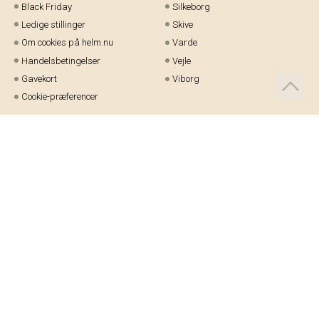
Black Friday
Silkeborg
Ledige stillinger
Skive
Om cookies på helm.nu
Varde
Handelsbetingelser
Vejle
Gavekort
Viborg
Cookie-præferencer
Telefon:
97 21 23 48
Email:
kundeservice@helm.nu
Mandag-fredag: 9.00-15.00