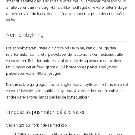
afsendt samme dag. Det er altid vores mål. Vi afsender mere end 90 %
af alle varer samme dag. Har du ikke modtaget dine varer efter 3 dage,
anbefaler vi at du kontakter os, så vi kan undersøge om der er opstået
en fejl.
Nem ombytning
For at ombytte/returnere din ordre på Helm.nu, kan du bruge den
returformular samt returpakkelabel der automatisk er medsendt alle
vores ordrer. Returformularen skal du udfylde og sende med pakken
retur, mens det er frivilligt om du vil bruge vores pakkelabel (vores
pakkelabel koster 49,- at bruge).
Du kan selvfølgelig også spare fragten ved at bytte eller returnere i en af
vores 12 fysiske Helm butikker i Jylland. Alle varer kan også ombyttes til
andre varer i vores landsdækkende byttebutikker.
Europæisk prismatch på alle varer
Sådan gør du i forbindelse med køb
Tilføj en bemærkning til din ordre med direkte link til hvor varen