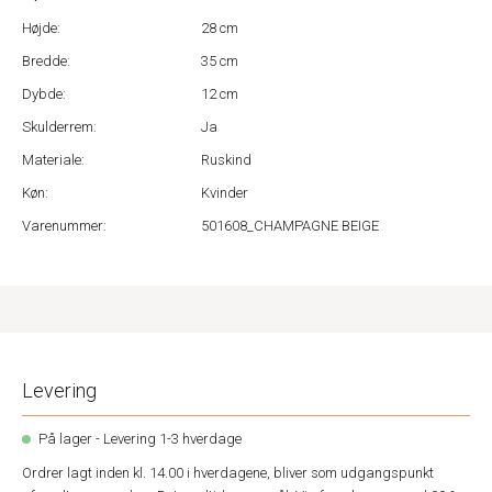
Højde:
28 cm
Bredde:
35 cm
Dybde:
12 cm
Skulderrem:
Ja
Materiale:
Ruskind
Køn:
Kvinder
Varenummer:
501608_CHAMPAGNE BEIGE
Levering
På lager - Levering 1-3 hverdage
Ordrer lagt inden kl. 14.00 i hverdagene, bliver som udgangspunkt