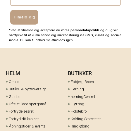
Tilmeld dig
*Ved at tilmelde dig acceptere du vores
persondatapolitik
og du giver
samtykke til at vi må sende dig markedsføring via SMS, e-mail og sociale
media. Du kan til enhver tid afmeldes igen.
HELM
BUTIKKER
Om os
Esbjerg Broen
Butiks- & bytteoversigt
Herning
Guides
herningCentret
Ofte stillede spørgsmål
Hjørring
Fortrydelsesret
Holstebro
Fortryd dit køb her
Kolding Storcenter
Åbningstider & events
Ringkøbing