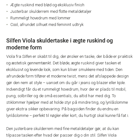
Ægte ruskind med blød og eksklusiv finish
Justerbar skulderrem med flotte metaldetaljer
Rummeligt hovedrum med lommer
Cool, afrundet silhuet med feminint udtryk
Silfen Viola skuldertaske i ægte ruskind og
moderne form
Viola fra Silfen er skabt til dig, der ønsker en taske, der både er praktisk
og æstetisk gennemtænkt. Det bløde, ægte ruskind giver tasken et
eksklusivt og levende look, som kun bliver smukkere med tiden. Den
afrundede form tilfører et moderne twist, mens det afslappede design
gør den nem at style – uanset om du går i jeans og blazer eller kjole.
Indvendigt får du et rummeligt hovedrum, hvor der er plads til mobil,
pung, solbriller og de små essentials, du altid har med dig. To
stiklommer hjælper med at holde styr på mindre ting, og lynlåslomme
giver ekstra sikker opbevaring. På bagsiden finder du endnu en
lynlåslomme – perfekt til nøgler eller kort, du hurtigt skal kunne få fat i.
Den justerbare skulderrem med fine metaldetaljer gør, at du kan
tilpasse tasken efter hvad der passer dig o din stil. Silfen Viola