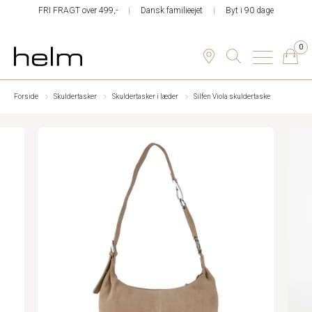
FRI FRAGT over 499,-
Dansk familieejet
Byt i 90 dage
0
Forside
Skuldertasker
Skuldertasker i læder
Silfen Viola skuldertaske