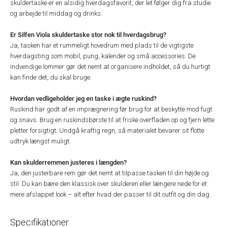
skuldertaske er en alsidig hverdagsfavorit, der let følger dig fra studie
og arbejde til middag og drinks.
Er Silfen Viola skuldertaske stor nok til hverdagsbrug?
Ja, tasken har et rummeligt hovedrum med plads til de vigtigste
hverdagsting som mobil, pung, kalender og små accessories. De
indvendige lommer gør det nemt at organisere indholdet, så du hurtigt
kan finde det, du skal bruge.
Hvordan vedligeholder jeg en taske i ægte ruskind?
Ruskind har godt af en imprægnering før brug for at beskytte mod fugt
og snavs. Brug en ruskindsbørste til at friske overfladen op og fjern lette
pletter forsigtigt. Undgå kraftig regn, så materialet bevarer sit flotte
udtryk længst muligt.
Kan skulderremmen justeres i længden?
Ja, den justerbare rem gør det nemt at tilpasse tasken til din højde og
stil. Du kan bære den klassisk over skulderen eller længere nede for et
mere afslappet look – alt efter hvad der passer til dit outfit og din dag.
Specifikationer