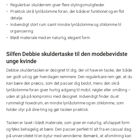
Regulerbar skulderrem giver flere stylingsmuligheder.
Praktisk skrå lynlåslomme foran, der både er funktionel og en flot
detalje.
Indvendigt stort rum samt mindre lynlåslomme og stiklomme til
organisering.
Blødt materiale med en naturlig, elegant form.
Silfen Debbie skuldertaske til den modebevidste
unge kvinde
Debbie skuldertasken er designet til dig, der vil have en taske, der både
ser godt ud og gør hverdagen nemmere. Den regulerbare rem gør, at du
kan bære den præcis, som det passer dig bedst, mens den skrå
lynlåslomme foran giver hurtig adgang til mobil, nøgler eller småting –
uden at gå på kompromis med designet. Indvendigt finder du et
rummeligt hovedrum, en mindre lynlåslomme og en stiklomme, som
holder styr på dine ting og gør tasken praktisk.
Tasken er lavet i blødt materiale, som giver en naturlig, afslappet form
og føles behagelig at bære. Den passer perfekt til alt fra en casual dag
på universitetet til en bytur med veninderne. Bemærk, at afsmitning kan