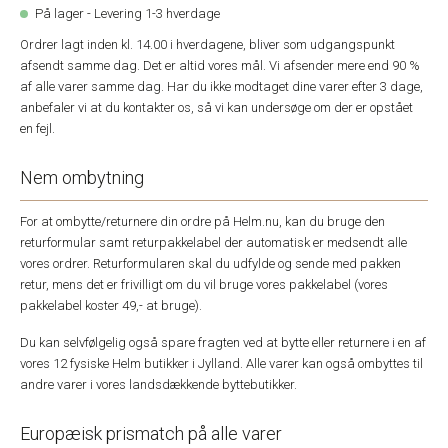
På lager - Levering 1-3 hverdage
Ordrer lagt inden kl. 14.00 i hverdagene, bliver som udgangspunkt
afsendt samme dag. Det er altid vores mål. Vi afsender mere end 90 %
af alle varer samme dag. Har du ikke modtaget dine varer efter 3 dage,
anbefaler vi at du kontakter os, så vi kan undersøge om der er opstået
en fejl.
Nem ombytning
For at ombytte/returnere din ordre på Helm.nu, kan du bruge den
returformular samt returpakkelabel der automatisk er medsendt alle
vores ordrer. Returformularen skal du udfylde og sende med pakken
retur, mens det er frivilligt om du vil bruge vores pakkelabel (vores
pakkelabel koster 49,- at bruge).
Du kan selvfølgelig også spare fragten ved at bytte eller returnere i en af
vores 12 fysiske Helm butikker i Jylland. Alle varer kan også ombyttes til
andre varer i vores landsdækkende byttebutikker.
Europæisk prismatch på alle varer