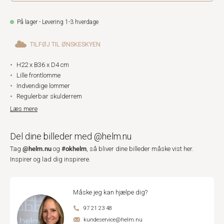
På lager - Levering 1-3 hverdage
TILFØJ TIL ØNSKESKYEN
H22 x B36 x D4 cm
Lille frontlomme
Indvendige lommer
Regulerbar skulderrem
Læs mere
Del dine billeder med @helm.nu
@helm.nu
#okhelm
Tag
og
, så bliver dine billeder måske vist her.
Inspirer og lad dig inspirere.
Måske jeg kan hjælpe dig?
97 21 23 48
kundeservice@helm.nu