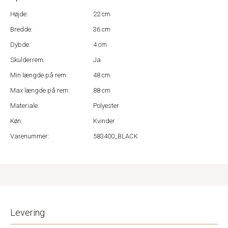
Højde:
22 cm
Bredde:
36 cm
Dybde:
4 cm
Skulderrem:
Ja
Min længde på rem:
48 cm
Max længde på rem:
88 cm
Materiale:
Polyester
Køn:
Kvinder
Varenummer:
583400_BLACK
Levering