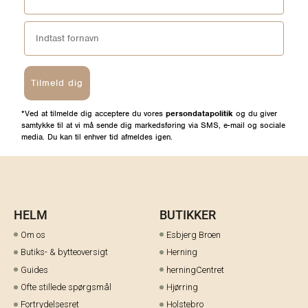
Tilmeld dig
*Ved at tilmelde dig acceptere du vores
persondatapolitik
og du giver
samtykke til at vi må sende dig markedsføring via SMS, e-mail og sociale
media. Du kan til enhver tid afmeldes igen.
HELM
BUTIKKER
Om os
Esbjerg Broen
Butiks- & bytteoversigt
Herning
Guides
herningCentret
Ofte stillede spørgsmål
Hjørring
Fortrydelsesret
Holstebro