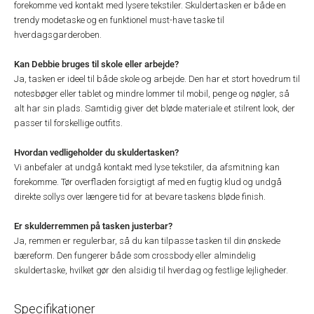
forekomme ved kontakt med lysere tekstiler. Skuldertasken er både en
trendy modetaske og en funktionel must-have taske til
hverdagsgarderoben.
Kan Debbie bruges til skole eller arbejde?
Ja, tasken er ideel til både skole og arbejde. Den har et stort hovedrum til
notesbøger eller tablet og mindre lommer til mobil, penge og nøgler, så
alt har sin plads. Samtidig giver det bløde materiale et stilrent look, der
passer til forskellige outfits.
Hvordan vedligeholder du skuldertasken?
Vi anbefaler at undgå kontakt med lyse tekstiler, da afsmitning kan
forekomme. Tør overfladen forsigtigt af med en fugtig klud og undgå
direkte sollys over længere tid for at bevare taskens bløde finish.
Er skulderremmen på tasken justerbar?
Ja, remmen er regulerbar, så du kan tilpasse tasken til din ønskede
bæreform. Den fungerer både som crossbody eller almindelig
skuldertaske, hvilket gør den alsidig til hverdag og festlige lejligheder.
Specifikationer