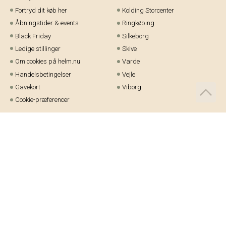
Fortryd dit køb her
Kolding Storcenter
Åbningstider & events
Ringkøbing
Black Friday
Silkeborg
Ledige stillinger
Skive
Om cookies på helm.nu
Varde
Handelsbetingelser
Vejle
Gavekort
Viborg
Cookie-præferencer
Telefon:
97 21 23 48
Email:
kundeservice@helm.nu
Mandag-fredag: 9.00-15.00