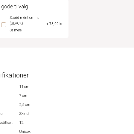
 gode tilvalg
Secrid møntlomme
(BLACK)
+ 75,00 kr.
Se mere
ifikationer
11 cm
7 cm
2,5 cm
e:
Skind
editkort:
12
Unisex