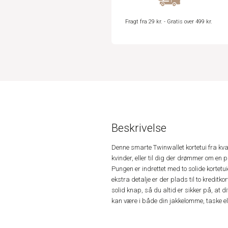
Fragt fra 29 kr. - Gratis over 499 kr.
Beskrivelse
Denne smarte Twinwallet kortetui fra kva
kvinder, eller til dig der drømmer om en p
Pungen er indrettet med to solide kortetuie
ekstra detalje er der plads til to kreditk
solid knap, så du altid er sikker på, at d
kan være i både din jakkelomme, taske e