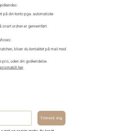
godkendes:
vet på din konto pga. automatiske
å snart ordren er gennemført.
fvises:
matchen, bliver du kontaktet på mail med
de pris, uden din godkendelse.
prismatch her
.
Tilmeld dig
 e-mail og sociale media. Du kan til