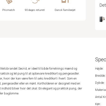
Det
Prismatch
90 dages returret
Dansk familieejet
Spec
litetsbrandet Secrid, er ideel til både forretnings mænd og
Højde:
raktisk og let pung til at opbevare kreditkort og pengesedler.
Bredde:
r, hvori der kan være fem til seks kreditkort i hvert. Som en
Dybde:
ort, pengesedler eller en mønt. Kortholderen er designet med en
it indhold bliver hvor det skal. En elegant og praktisk pung, der
Material
ller baglomme.
Antal Kr
Køn: