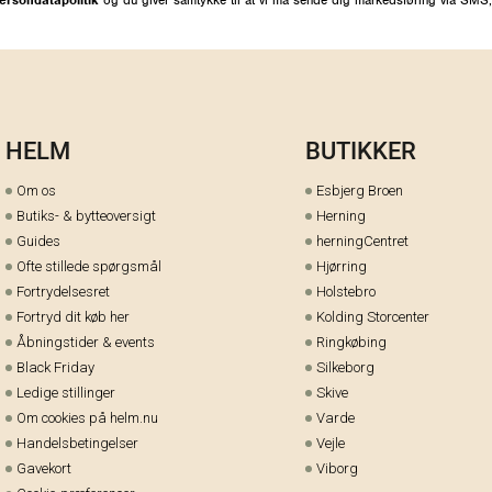
HELM
BUTIKKER
Om os
Esbjerg Broen
Butiks- & bytteoversigt
Herning
Guides
herningCentret
Ofte stillede spørgsmål
Hjørring
Fortrydelsesret
Holstebro
Fortryd dit køb her
Kolding Storcenter
Åbningstider & events
Ringkøbing
Black Friday
Silkeborg
Ledige stillinger
Skive
Om cookies på helm.nu
Varde
Handelsbetingelser
Vejle
Gavekort
Viborg