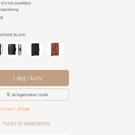
til ti-tolv kreditkort
naplukning
re
VINTAGE BLACK
Læg i kurv
Se lagerstatus i butik
l nu, kun 1 på lager
TILFØJ TIL ØNSKESKYEN