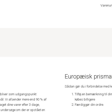
Varenu
Europæisk prismat
Sådan gør du i forbindelse med 
Tilføj en bemærkning til di
e, bliver som udgangspunkt
købes billigere
ål. Vi afsender mere end 90 % af
Færdiggør din ordre.
get dine varer efter 3 dage,
an undersøge om der er opstået en