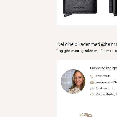
Del dine billeder med @helm.
@helm.nu
#okhelm
Tag
og
, så bliver di
Måske jeg kan hjæ
97 21 23 48
kundeservice@
Chat med mig
Mandag-fredag: 