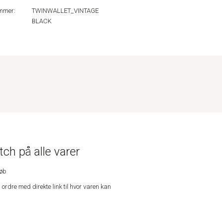
mmer:
TWINWALLET_VINTAGE
BLACK
ch på alle varer
køb
n ordre med direkte link til hvor varen kan