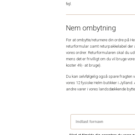
fejl.
Nem ombytning
For at ombytte/returnere din ordre på H
returformular samt returpakkelabel der 
vores ordrer. Returformularen skal du u
mens det er frivilligt om du vil bruge vo
koster 49,- at bruge).
Du kan selvfølgelig også spare fragten ved
vores 12 fysiske Helm butikker i Jylland. 
andre varer i vores landsdækkende bytte
*Ved at tilmelde dig acceptere du vores
p