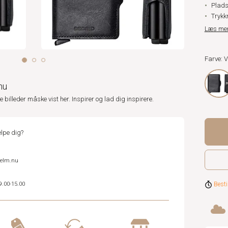
Plads 
Trykk
Læs me
Farve: 
nu
ne billeder måske vist her. Inspirer og lad dig inspirere.
lpe dig?
helm.nu
Besti
9.00-15.00