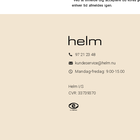
enhver tid afmeldes igen.
97 21 23 48
kundeservice@helm.nu
Mandag-fredag: 9.00-15.00
Helm I/S
CVR: 33739370