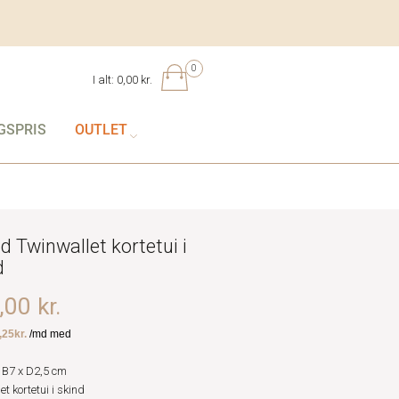
0
I alt:
0,00 kr.
GSPRIS
OUTLET
d Twinwallet kortetui i
d
00 kr.
 B7 x D2,5 cm
et kortetui i skind