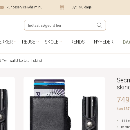
kundeservice@helm.nu
Byt i 90 dage
DA
ÆRKER
REJSE
SKOLE
TRENDS
NYHEDER
d Twinwallet kortetui i skind
Secri
skin
749,
H11 x
To-sid