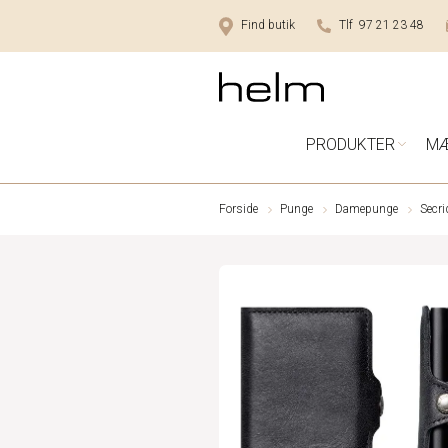
Find butik
Tlf 97 21 23 48
PRODUKTER
M
Forside
Punge
Damepunge
Secri