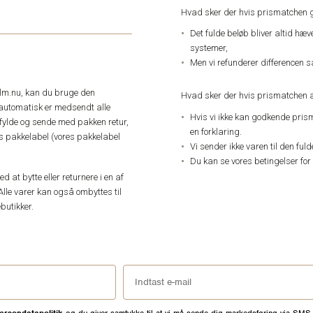
Hvad sker der hvis prismatchen 
Det fulde beløb bliver altid hæ
systemer,
Men vi refunderer differencen s
elm.nu, kan du bruge den
Hvad sker der hvis prismatchen a
automatisk er medsendt alle
Hvis vi ikke kan godkende pris
dfylde og sende med pakken retur,
en forklaring.
res pakkelabel (vores pakkelabel
Vi sender ikke varen til den ful
Du kan se vores betingelser for
 at bytte eller returnere i en af
Alle varer kan også ombyttes til
butikker.
ersondatapolitik
og du giver samtykke til at vi må sende dig markedsføring via SMS,