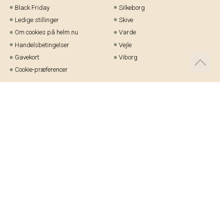
Black Friday
Silkeborg
Ledige stillinger
Skive
Om cookies på helm.nu
Varde
Handelsbetingelser
Vejle
Gavekort
Viborg
Cookie-præferencer
Telefon:
97 21 23 48
Email:
kundeservice@helm.nu
Mandag-fredag: 9.00-15.00