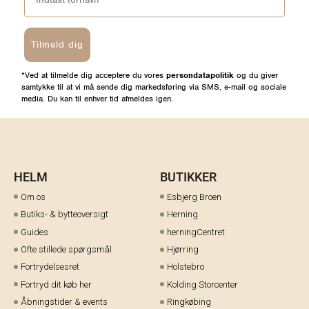
Tilmeld dig
*Ved at tilmelde dig acceptere du vores
persondatapolitik
og du giver
samtykke til at vi må sende dig markedsføring via SMS, e-mail og sociale
media. Du kan til enhver tid afmeldes igen.
HELM
BUTIKKER
Om os
Esbjerg Broen
Butiks- & bytteoversigt
Herning
Guides
herningCentret
Ofte stillede spørgsmål
Hjørring
Fortrydelsesret
Holstebro
Fortryd dit køb her
Kolding Storcenter
Åbningstider & events
Ringkøbing