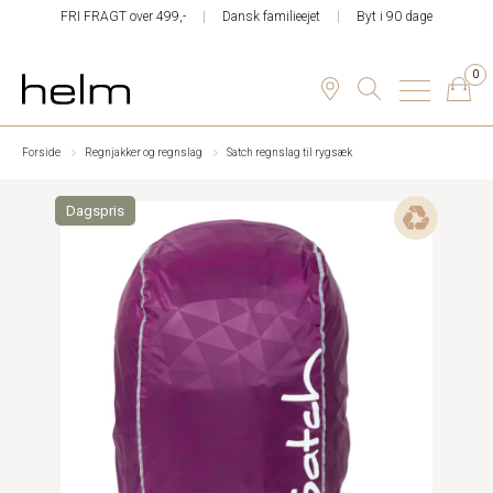
FRI FRAGT over 499,-
Dansk familieejet
Byt i 90 dage
0
Forside
Regnjakker og regnslag
Satch regnslag til rygsæk
Dagspris