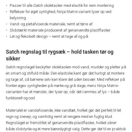
Passer til alle Satch skoletasker med elastik for nem montering.
Reflekser for øget synlighed; Ninja Matrix-variant lyser op ved
belysning.
Vand- og pletafvisende materiale, nemt at tørre af.
Slidstærkt materiale produceret af genanvendte plastflasker.
Let og fleksibelt design – nemt at tage af og på.
Satch regnslag til rygsæk – hold tasken tør og
sikker
Satch regnslaget beskytter skoletasken mod vand, mudder og pletter på
en smart og stilfuld måde. Den elastiske kant gør det hurtigt at montere
og tage af, så børnene selv kan klare det uden besvær. Med reflekser på
fronten øges synligheden på mørke og grå dage, mens Ninja Matrix-
varianten har et mønster, der lyser op, når det rammes af lys – både
funktionelt og cool.
Materialet er vandafvisende, ikke vandtæt, hvilket gør det perfekt til let
regn og snevejr, og samtidig nemt at rengøre med en fugtig klud.
Regnslaget er fremstillet af genanvendte plastflasker, hvilket sikrer
både slidstyrke og et mere bæredygtigt valg. Dette gør det til en praktisk