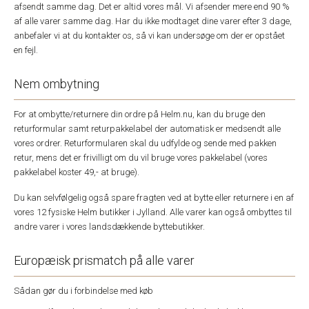
afsendt samme dag. Det er altid vores mål. Vi afsender mere end 90 %
af alle varer samme dag. Har du ikke modtaget dine varer efter 3 dage,
anbefaler vi at du kontakter os, så vi kan undersøge om der er opstået
en fejl.
Nem ombytning
For at ombytte/returnere din ordre på Helm.nu, kan du bruge den
returformular samt returpakkelabel der automatisk er medsendt alle
vores ordrer. Returformularen skal du udfylde og sende med pakken
retur, mens det er frivilligt om du vil bruge vores pakkelabel (vores
pakkelabel koster 49,- at bruge).
Du kan selvfølgelig også spare fragten ved at bytte eller returnere i en af
vores 12 fysiske Helm butikker i Jylland. Alle varer kan også ombyttes til
andre varer i vores landsdækkende byttebutikker.
Europæisk prismatch på alle varer
Sådan gør du i forbindelse med køb