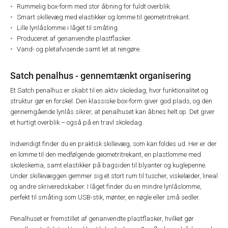
Rummelig box-form med stor åbning for fuldt overblik.
Smart skillevæg med elastikker og lomme til geometritrekant.
Lille lynlåslomme i låget til småting.
Produceret af genanvendte plastflasker.
Vand- og pletafvisende samt let at rengøre.
Satch penalhus - gennemtænkt organisering
Et Satch penalhus er skabt til en aktiv skoledag, hvor funktionalitet og
struktur gør en forskel. Den klassiske box-form giver god plads, og den
gennemgående lynlås sikrer, at penalhuset kan åbnes helt op. Det giver
et hurtigt overblik – også på en travl skoledag.
Indvendigt finder du en praktisk skillevæg, som kan foldes ud. Her er der
en lomme til den medfølgende geometritrekant, en plastlomme med
skoleskema, samt elastikker på bagsiden til blyanter og kuglepenne.
Under skillevæggen gemmer sig et stort rum til tuscher, viskelæder, lineal
og andre skriveredskaber. I låget finder du en mindre lynlåslomme,
perfekt til småting som USB-stik, mønter, en nøgle eller små sedler.
Penalhuset er fremstillet af genanvendte plastflasker, hvilket gør