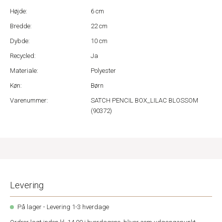
Højde:
6 cm
Bredde:
22 cm
Dybde:
10 cm
Recycled:
Ja
Materiale:
Polyester
Køn:
Børn
Varenummer:
SATCH PENCIL BOX_LILAC BLOSSOM
(90372)
Levering
På lager - Levering 1-3 hverdage