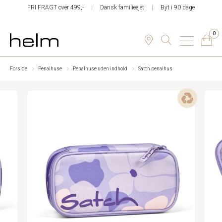
FRI FRAGT over 499,-
Dansk familieejet
Byt i 90 dage
0
Forside
Penalhuse
Penalhuse uden indhold
Satch penalhus