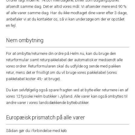
Ordrer lagt inden kl. 14.00 i hverdagene, bliver som udgangspunkt
afsendt samme dag. Det er altid vores mål. Vi afsender mere end 90 %
af alle varer samme dag. Har du ikke modtaget dine varer efter 3 dage,
anbefaler vi at du kontakter os, så vi kan undersøge om der er opstået
en fejl.
Nem ombytning
For at ombytte/returnere din ordre på Helm.nu, kan du bruge den
returformular samt returpakkelabel der automatisk er medsendt alle
vores ordrer. Returformularen skal du udfylde og sende med pakken
retur, mens det er frivilligt om du vil bruge vores pakkelabel (vores
pakkelabel koster 49,- at bruge).
Du kan selvfølgelig også spare fragten ved at bytte eller returnere i en af
vores 12 fysiske Helm butikker i Jylland. Alle varer kan også ombyttes til
andre varer i vores landsdækkende byttebutikker.
Europæisk prismatch på alle varer
Sådan gør du i forbindelse med køb