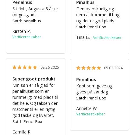
Penalhus
Pinalhus
Så fint , Augusta 8 år er 
Den overskuelig og 
meget glad ..
nem at komme til ting, 
og der er god plads
Satch penalhus
Satch Pencil Box
Kirsten P.
Tina B.
08.26.2025
05.02.2024
Super godt produkt
Penalhus
Min søn er så glad for 
Købt som gave og 
penalhuset som er 
gives på søndag
rummeligt med plads til 
Satch Pencil Box
det hele. Og taksen der 
Annette W.
matcher til er en rigtig 
god taske og kvalitet.
Satch Pencil Box
Camilla R.