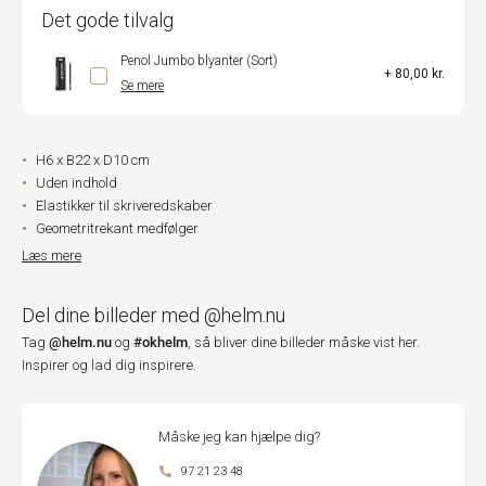
Det gode tilvalg
Penol Jumbo blyanter (Sort)
+ 80,00 kr.
Se mere
H6 x B22 x D10 cm
Uden indhold
Elastikker til skriveredskaber
Geometritrekant medfølger
Læs mere
Del dine billeder med @helm.nu
@helm.nu
#okhelm
Tag
og
, så bliver dine billeder måske vist her.
Inspirer og lad dig inspirere.
Måske jeg kan hjælpe dig?
97 21 23 48